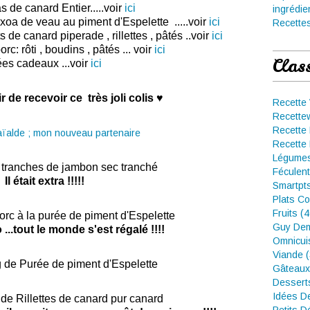
s de canard Entier.....voir
ici
ingrédie
xoa de veau au piment d'Espelette .....voir
ici
Recettes
de canard piperade , rillettes , pâtés ..voir
ici
c: rôti , boudins , pâtés ... voir
ici
Clas
ées cadeaux ...voir
ici
ir de recevoir ce très joli colis
♥
Recette
Recette
Recette 
Recette 
Légumes
 tranches de jambon sec tranché
Féculent
Il était extra !!!!!
Smartpt
Plats Co
Fruits (
rc à la purée de piment d'Espelette
Guy Dem
 ...tout le monde s'est régalé !!!!
Omnicui
Viande 
g de Purée de piment d'Espelette
Gâteaux
Dessert
Idées D
 de Rillettes de canard pur canard