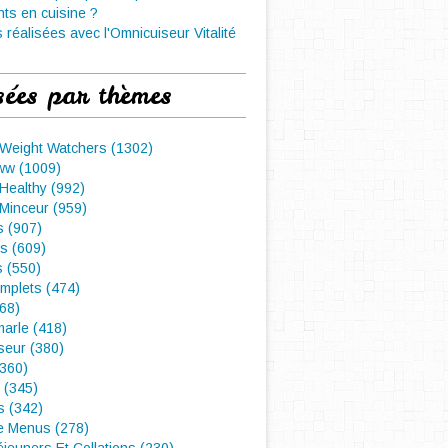
nts en cuisine ?
 réalisées avec l'Omnicuiseur Vitalité
sées par thèmes
 Weight Watchers (1302)
ww (1009)
Healthy (992)
Minceur (959)
 (907)
s (609)
s (550)
mplets (474)
468)
arle (418)
seur (380)
(360)
 (345)
s (342)
e Menus (278)