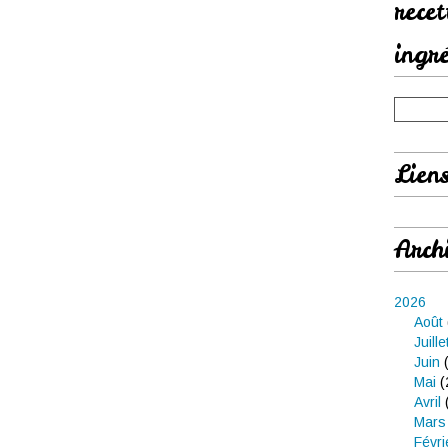
rece
ingr
Lien
Arch
2026
Août
Juille
Juin
(
Mai
(
Avril
Mars
Févri