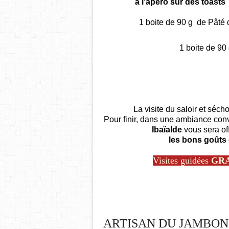
à l'apéro sur des toasts 
1 boite de 90 g de Pâté 
1 boite de 90
La visite du saloir et séch
Pour finir, dans une ambiance conv
Ibaïalde
vous sera of
les bons goûts
Visites guidées
GRA
ARTISAN DU JAMBON