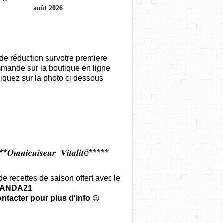
août 2026
de réduction survotre premiere
mande sur la boutique en ligne
iquez sur la photo ci dessous
𝑶𝒎𝒏𝒊𝒄𝒖𝒊𝒔𝒆𝒖𝒓 𝑽𝒊𝒕𝒂𝒍𝒊𝒕é*****
 de recettes de saison offert
avec le
ANDA21
ntacter pour plus d'info
😉