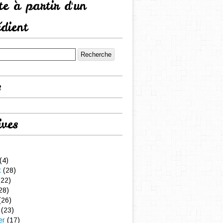
tte à partir d'un
édient
s
ives
(4)
t
(28)
22)
28)
(26)
(23)
er
(17)