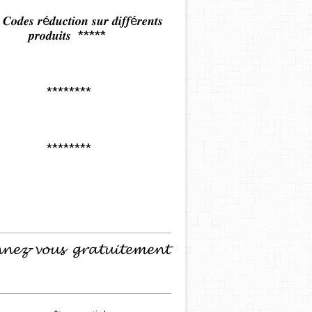
𝒅𝒆𝒔 𝒓é𝒅𝒖𝒄𝒕𝒊𝒐𝒏 𝒔𝒖𝒓 𝒅𝒊𝒇𝒇é𝒓𝒆𝒏𝒕𝒔
𝒑𝒓𝒐𝒅𝒖𝒊𝒕𝒔 *****
********
********
𝓷𝓮𝔃-𝓿𝓸𝓾𝓼 𝓰𝓻𝓪𝓽𝓾𝓲𝓽𝓮𝓶𝓮𝓷𝓽