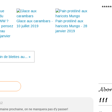
***** 𝑪
Glace aux carambars -
Pain protéiné aux
e pensez
10 juillet 2019
haricots Mungo - 28
eau
janvier 2019
janvier
in de blettes au... »
𝓐𝓫𝓸𝓷
!!!
12
emaine prochaine, on ne manquera pas d'y passer!