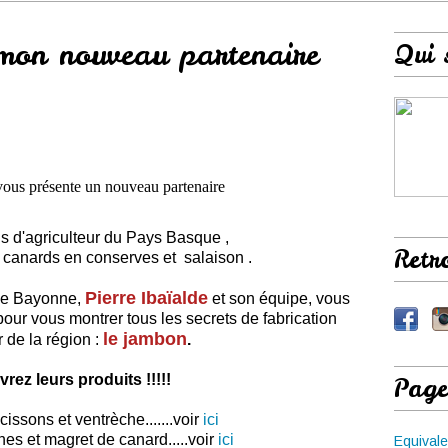
 mon nouveau partenaire
Qui 
vous présente un nouveau partenaire
fils d'agriculteur du Pays Basque ,
Retr
et canards en conserves et salaison .
Pierre Ibaïalde
 de Bayonne,
et son équipe, vous
pour vous montrer tous les secrets de fabrication
le jambon
r de la région :
.
rez leurs produits !!!!!
Page
ssons et ventrèche.......voir
ici
es et magret de canard.....voir
ici
Equivale