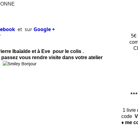
BAYONNE
cebook
et
sur
Google
+
r
5€ 
com
Cl
erre Ibaïalde et à Eve pour le colis .
as passez vous rendre visite dans votre atelier
*****
1 livre
code
V
♦ me co