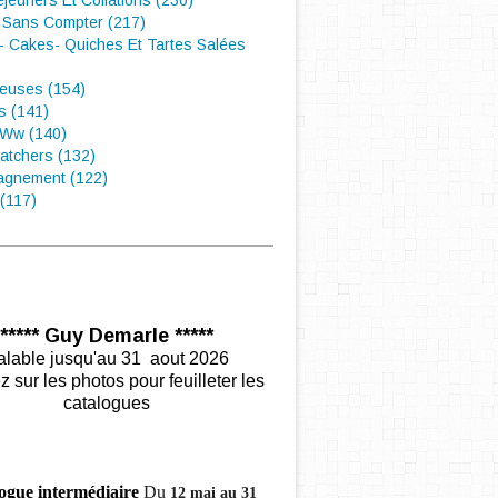
éjeuners Et Collations (230)
 Sans Compter (217)
- Cakes- Quiches Et Tartes Salées
euses (154)
s (141)
 Ww (140)
atchers (132)
gnement (122)
(117)
***** Guy Demarle *****
alable jusqu'au 31 aout 2026
z sur les photos pour feuilleter les
catalogues
ogue intermédiaire
Du
12 mai au 31