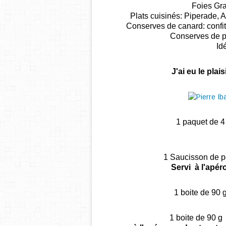
Foies Gra
Plats cuisinés: Piperade, A
Conserves de canard: confits 
Conserves de por
Id
J'ai eu le plais
1 paquet de 4
1 Saucisson de po
Servi à l'apéro
1 boite de 90 
1 boite de 90 g