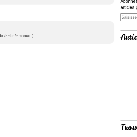
Abonnez
articles 
Artic
br /> <br /> manue :)
Trou