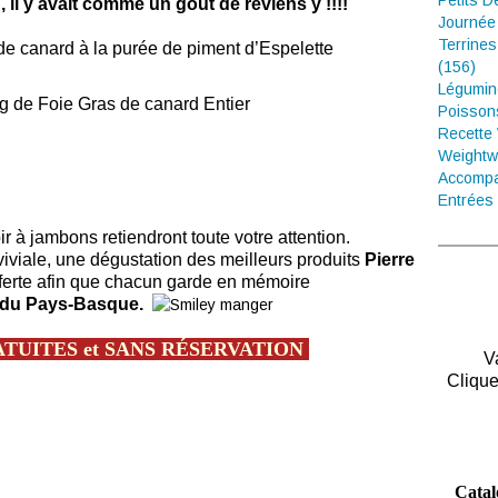
Petits D
, il y avait comme un goût de reviens y !!!!
Journée
Terrines
de canard à la purée de piment d’Espelette
(156)
Légumin
 g de Foie Gras de canard Entier
Poisson
Recette
Weightw
Accompa
Entrées 
oir à jambons retiendront toute votre attention.
iviale, une dégustation des meilleurs produits
Pierre
ferte afin que chacun garde en mémoire
 du Pays-Basque.
TUITES et SANS RÉSERVATION
V
Clique
Catal