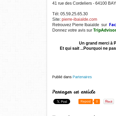
41 rue des Cordeliers - 64100 
Tél: 05.59.25.65.30
Site:
pierre-ibaialde.com
Fa
Retrouvez Pierre Ibaialde sur
TripAdviso
Donnez votre avis sur
Un grand merci à Pi
Et qui sait ...Pourquoi ne p
Publié dans
Partenaires
Partager cet article
Repost
0