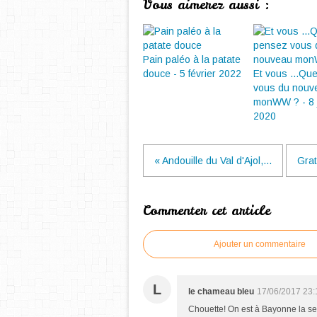
Vous aimerez aussi :
Pain paléo à la patate
douce - 5 février 2022
Et vous ...Qu
vous du nouv
monWW ? - 8 
2020
« Andouille du Val d'Ajol,...
Grat
Commenter cet article
Ajouter un commentaire
L
le chameau bleu
17/06/2017 23:
Chouette! On est à Bayonne la s