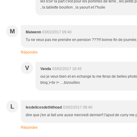
les 6SP la part c'est pour les pommes de terre , les petits p
, la tablette bouillon , la yaourt et l"huile
M
Maiwenn
03/02/2017 09:40
Tu ne veux pas me prendre en pension ???!!! bonne fin de journée,
Répondre
V
Vanda
03/02/2017 18:45
oui je veux bien et en echange tu me feras de belles phot
blog )<br /> ....bizouilles
L
lesdelicesdethithoad
03/02/2017 08:40
dire que j'en ai fait une aussi mercredi dernier!! l'ajout de curry me p
Répondre