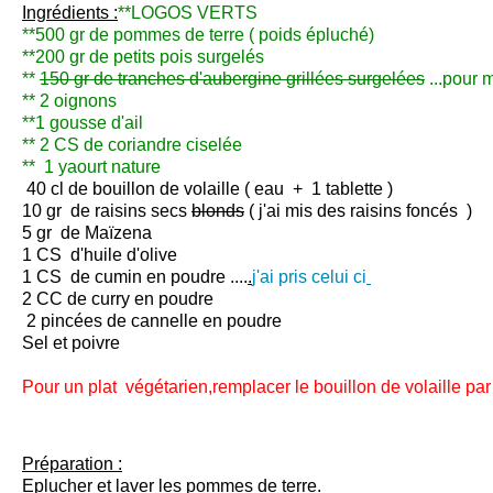
Ingrédients :
**LOGOS VERTS
**500 gr de pommes de terre ( poids épluché)
**200 gr de petits pois surgelés
**
150 gr de tranches d'aubergine grillées surgelées
...pour m
** 2 oignons
**1 gousse d'ail
** 2 CS de coriandre ciselée
** 1 yaourt nature
40 cl de bouillon de volaille ( eau + 1 tablette )
10 gr de raisins secs
blonds
( j'ai mis des raisins foncés )
5 gr de Maïzena
1 CS d'huile d'olive
1 CS de cumin en poudre ....
.
j'ai pris celui ci
2 CC de curry en poudre
2 pincées de cannelle en poudre
Sel et poivre
Pour un plat végétarien,remplacer le bouillon de volaille pa
Préparation :
Eplucher et laver les pommes de terre.