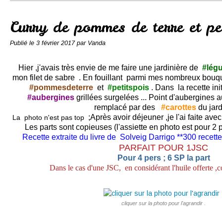
Conserves
Contact
Curry de pommes de terre et pet
Publié le
3 février 2017
par Vanda
Hier ,j'avais très envie de me faire une jardinière de
#lég
mon filet de sabre . En fouillant parmi mes nombreux bouquin
#pommesdeterre
et
#petitspois
. Dans la recette ini
#aubergines
grillées surgelées ... Point d'aubergines a
remplacé par des
#carottes
du jard
;Après avoir déjeuner ,je l'ai faite avec 
La photo n'est pas top
Les parts sont copieuses (l'assiette en photo est pour 2 p
Recette extraite du livre de Solveig Darrigo **300 recette
PARFAIT POUR 1JSC
Pour 4 pers ; 6 SP la part
Dans le cas d'une JSC, en considérant l'huile offerte ,
cliquer sur la photo pour l'agrandir .