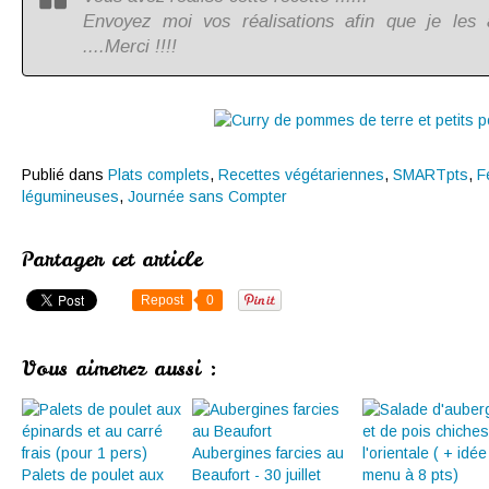
Envoyez moi vos réalisations afin que je les 
....Merci !!!!
Publié dans
Plats complets
,
Recettes végétariennes
,
SMARTpts
,
F
légumineuses
,
Journée sans Compter
Partager cet article
Repost
0
Vous aimerez aussi :
Aubergines farcies au
Palets de poulet aux
Beaufort - 30 juillet