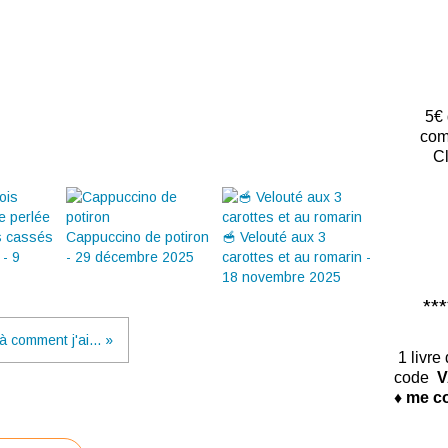
5€ 
com
Cl
s cassés
Cappuccino de potiron
🥣 Velouté aux 3
 - 9
- 29 décembre 2025
carottes et au romarin -
18 novembre 2025
*****
là comment j'ai... »
1 livre
code
V
♦ me co