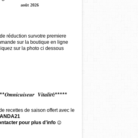
août 2026
de réduction survotre premiere
mande sur la boutique en ligne
iquez sur la photo ci dessous
𝑶𝒎𝒏𝒊𝒄𝒖𝒊𝒔𝒆𝒖𝒓 𝑽𝒊𝒕𝒂𝒍𝒊𝒕é*****
 de recettes de saison offert
avec le
ANDA21
ntacter pour plus d'info
😉