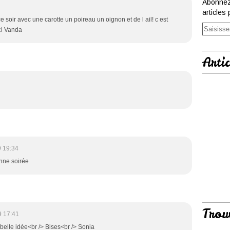
Abonnez
articles 
ce soir avec une carotte un poireau un oignon et de l ail! c est
ci Vanda
Artic
 19:34
onne soirée
Trou
9 17:41
 belle idée<br /> Bises<br /> Sonia