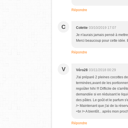
Répondre
C
Colette
03/10/2019 17:07
Je n'aurais jamais pensé à mettre
Merci beaucoup pour cette idée. 
Répondre
V
Véro28
03/11/2018 00:29
J'ai préparé 2 pleines cocottes de 
terminées,avant de les portionner 
regoûter hihi !!! Difficile de s'arr
demandée si en réduisant le liqu
des pâtes. Le goût et le parfum s
/> Maintenant que j'ai de la réser
<br /> A bientôt... après mon proch
Répondre