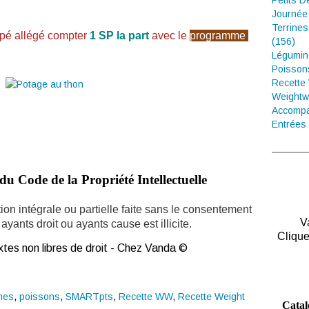
Petits D
Journée
Terrines
âpé allégé compter
1 SP la part
avec le
programme
(156)
Légumin
Poisson
Recette
Weightw
Accompa
Entrées 
du Code de la Propriété Intellectuelle
ion intégrale ou partielle faite sans le consentement
V
ayants droit ou ayants cause est illicite.
Clique
tes non libres de droit - Chez Vanda ©
mes
,
poissons
,
SMARTpts
,
Recette WW
,
Recette Weight
Catal