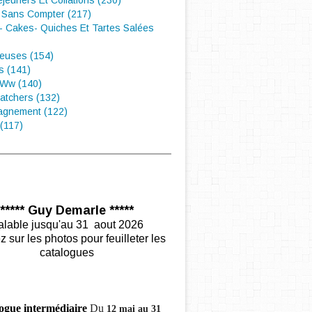
éjeuners Et Collations (230)
 Sans Compter (217)
- Cakes- Quiches Et Tartes Salées
euses (154)
s (141)
 Ww (140)
atchers (132)
gnement (122)
(117)
***** Guy Demarle *****
alable jusqu'au 31 aout 2026
z sur les photos pour feuilleter les
catalogues
ogue intermédiaire
Du
12 mai au 31