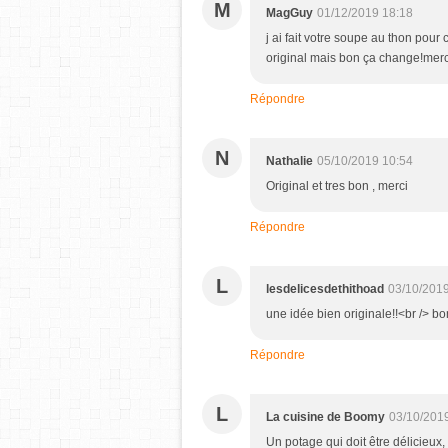
M
MagGuy
01/12/2019 18:18
j ai fait votre soupe au thon pour 
original mais bon ça change!mer
Répondre
N
Nathalie
05/10/2019 10:54
Original et tres bon , merci
Répondre
L
lesdelicesdethithoad
03/10/2019
une idée bien originale!!<br /> b
Répondre
L
La cuisine de Boomy
03/10/201
Un potage qui doit être délicieux,