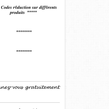
𝒅𝒆𝒔 𝒓é𝒅𝒖𝒄𝒕𝒊𝒐𝒏 𝒔𝒖𝒓 𝒅𝒊𝒇𝒇é𝒓𝒆𝒏𝒕𝒔
𝒑𝒓𝒐𝒅𝒖𝒊𝒕𝒔 *****
********
********
𝓷𝓮𝔃-𝓿𝓸𝓾𝓼 𝓰𝓻𝓪𝓽𝓾𝓲𝓽𝓮𝓶𝓮𝓷𝓽