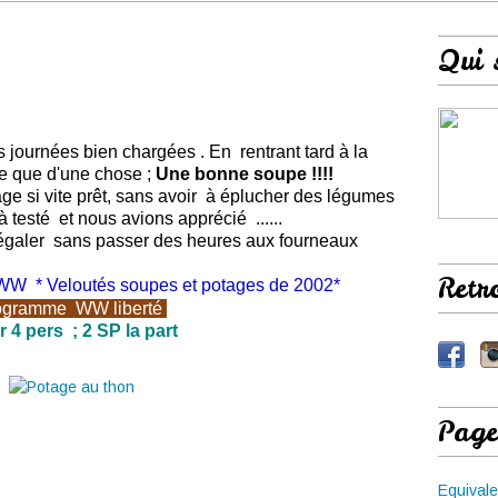
Qui 
s journées bien chargées . En rentrant tard à la
ie que d'une chose ;
Une bonne soupe !!!!
e si vite prêt, sans avoir à éplucher des légumes
déjà testé et nous avions apprécié ......
régaler sans passer des heures aux fourneaux
Retr
e WW * Veloutés soupes et potages de 2002*
ogramme
WW
liberté
 4 pers ; 2 SP la part
Page
Equivale