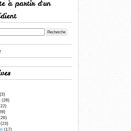
tte à partir d'un
édient
s
ives
(3)
t
(28)
22)
28)
(26)
(23)
er
(17)