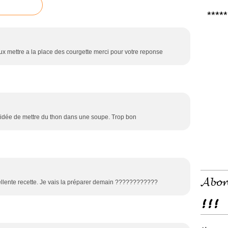
***** 𝑪
ux mettre a la place des courgette merci pour votre reponse
 l'idée de mettre du thon dans une soupe. Trop bon
𝓐𝓫𝓸𝓷
lente recette. Je vais la préparer demain ????????????
!!!