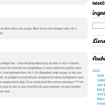
rece
ingr
 du thon dans une soupe. Bien sûr je vais essayer cela.<br />
Biz
Lien
Arch
potage hier : chou-fleur/carottes/curry et celle-ci.<br /> A peine
pour les réserver au congélateur, il nous a fallut les goûter voire
2026
êter, c'est tellement bon.<br /> En dégustant cette soupe, je me suis
Août
ide, ce potage ne pourrait pas remplacer la sauce bolognaise avec
Juille
'en rapprochent déjà. Et ce serait peut-être moins calorique ???<br
Juin
(
ve pour le soir, je vais chercher de quoi préparer un plat complet.
Mai
(
ain test.
Avril
Mars
Févri