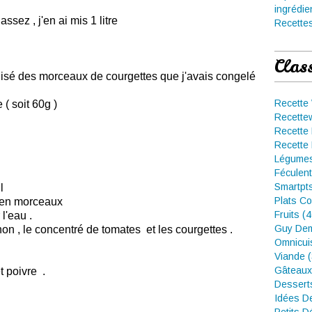
ingrédie
assez , j'en ai mis 1 litre
Recettes
Clas
tilisé des morceaux de courgettes que j'avais congelé
Recette
( soit 60g )
Recette
Recette 
Recette 
Légumes
Féculent
Smartpt
l
Plats Co
s en morceaux
Fruits (
l'eau .
Guy Dem
ignon , le concentré de tomates et les courgettes .
Omnicui
Viande 
Gâteaux
t poivre .
Dessert
Idées D