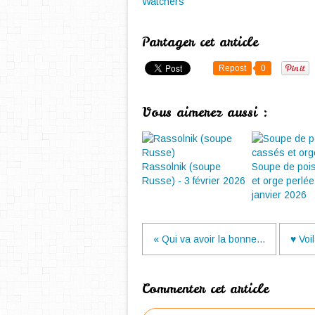
Watchers
Partager cet article
Repost
0
Vous aimerez aussi :
Rassolnik (soupe
Soupe de poi
Russe) - 3 février 2026
et orge perlée
janvier 2026
« Qui va avoir la bonne...
♥ Voi
Commenter cet article