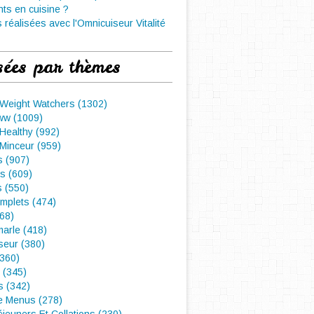
nts en cuisine ?
 réalisées avec l'Omnicuiseur Vitalité
sées par thèmes
 Weight Watchers (1302)
ww (1009)
Healthy (992)
Minceur (959)
 (907)
s (609)
s (550)
mplets (474)
468)
arle (418)
seur (380)
(360)
 (345)
s (342)
e Menus (278)