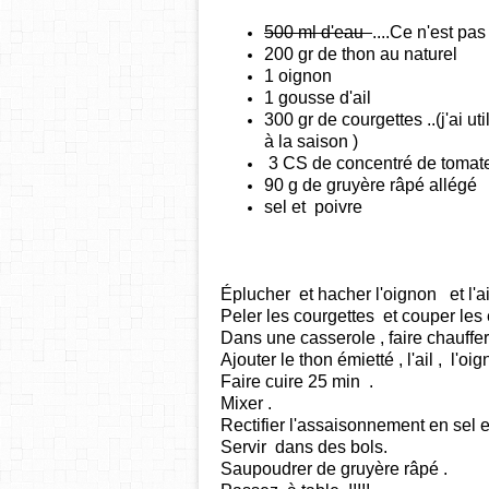
500 ml d'eau
....Ce n'est pas 
200 gr de thon au naturel
1 oignon
1 gousse d'ail
300 gr de courgettes ..
(j'ai u
à la saison )
3 CS de concentré de tomate 
90 g de gruyère râpé allégé
sel et poivre
Éplucher et hacher l'oignon et l'ai
Peler les courgettes et couper le
Dans une casserole , faire chauffer 
Ajouter le thon émietté , l'ail , l'o
Faire cuire 25 min .
Mixer .
Rectifier l'assaisonnement en sel e
Servir dans des bols.
Saupoudrer de gruyère râpé .