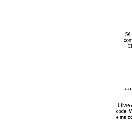
5€ 
com
Cl
*****
1 livre
code
V
♦ me co