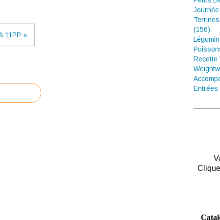
Petits D
Journée
Terrines
(156)
à 11PP »
Légumin
Poisson
Recette
Weightw
Accompa
Entrées 
V
Clique
Catal