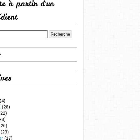
tte à partir d'un
édient
s
ives
(4)
t
(28)
22)
28)
(26)
(23)
er
(17)