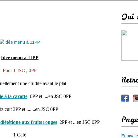
Qui 
Idée menu à 11PP
Pour 1 JSC ; 0PP
Retr
uellement une crudité avant le plat
e à la carotte
6PP et ....en JSC 0PP
iz cuit 3PP et .......en JSC 0PP
Page
iététique aux fruits rouges
2PP et ...en JSC 0PP
1 Café
Equivale