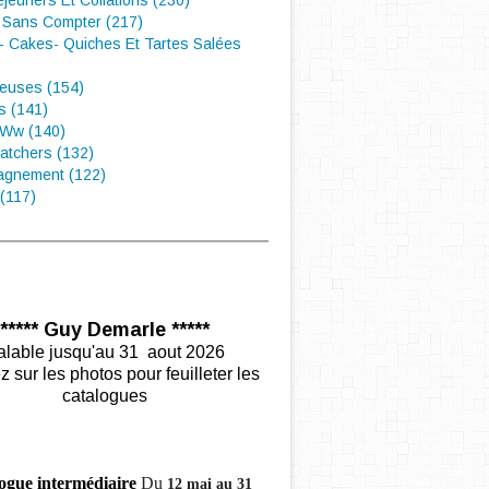
éjeuners Et Collations (230)
 Sans Compter (217)
- Cakes- Quiches Et Tartes Salées
euses (154)
s (141)
 Ww (140)
atchers (132)
gnement (122)
(117)
***** Guy Demarle *****
alable jusqu'au 31 aout 2026
z sur les photos pour feuilleter les
catalogues
ogue intermédiaire
Du
12 mai au 31