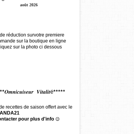
août 2026
de réduction survotre premiere
mande sur la boutique en ligne
iquez sur la photo ci dessous
𝑶𝒎𝒏𝒊𝒄𝒖𝒊𝒔𝒆𝒖𝒓 𝑽𝒊𝒕𝒂𝒍𝒊𝒕é*****
 de recettes de saison offert
avec le
ANDA21
ntacter pour plus d'info
😉