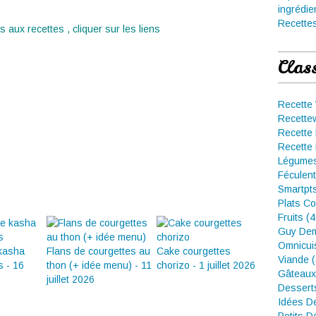
ingrédie
Recettes
 aux recettes , cliquer sur les liens
Clas
Recette
Recette
Recette 
Recette 
Légumes
Féculent
Smartpt
Plats Co
Fruits (
Guy Dem
Omnicui
 kasha
Flans de courgettes au
Cake courgettes
Viande 
s - 16
thon (+ idée menu) - 11
chorizo - 1 juillet 2026
Gâteaux
juillet 2026
Dessert
Idées D