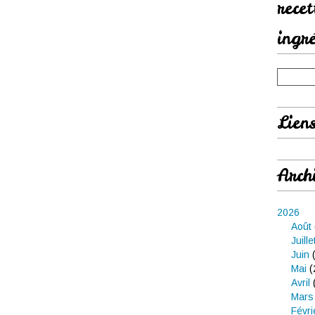
rece
ingr
Lien
Arch
2026
Août
Juille
Juin
(
Mai
(
Avril
Mars
Févri