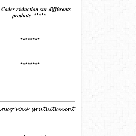
𝒅𝒆𝒔 𝒓é𝒅𝒖𝒄𝒕𝒊𝒐𝒏 𝒔𝒖𝒓 𝒅𝒊𝒇𝒇é𝒓𝒆𝒏𝒕𝒔
𝒑𝒓𝒐𝒅𝒖𝒊𝒕𝒔 *****
********
********
𝓷𝓮𝔃-𝓿𝓸𝓾𝓼 𝓰𝓻𝓪𝓽𝓾𝓲𝓽𝓮𝓶𝓮𝓷𝓽