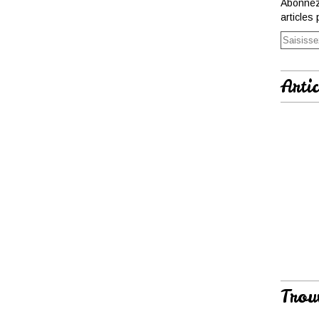
Abonnez
articles 
Artic
Trou