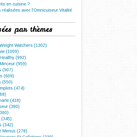
nts en cuisine ?
 réalisées avec l'Omnicuiseur Vitalité
sées par thèmes
 Weight Watchers (1302)
ww (1009)
Healthy (992)
Minceur (959)
 (907)
s (609)
s (550)
mplets (474)
468)
arle (418)
seur (380)
(360)
 (345)
s (342)
e Menus (278)