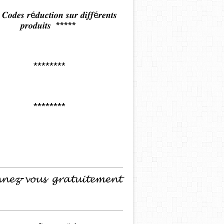
𝒅𝒆𝒔 𝒓é𝒅𝒖𝒄𝒕𝒊𝒐𝒏 𝒔𝒖𝒓 𝒅𝒊𝒇𝒇é𝒓𝒆𝒏𝒕𝒔
𝒑𝒓𝒐𝒅𝒖𝒊𝒕𝒔 *****
********
********
𝓷𝓮𝔃-𝓿𝓸𝓾𝓼 𝓰𝓻𝓪𝓽𝓾𝓲𝓽𝓮𝓶𝓮𝓷𝓽