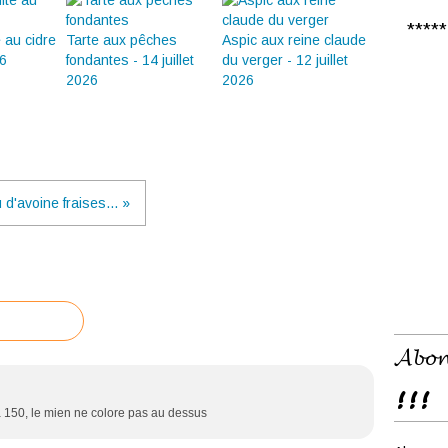
***** 𝑪
é au cidre
Tarte aux pêches
Aspic aux reine claude
26
fondantes - 14 juillet
du verger - 12 juillet
2026
2026
d'avoine fraises... »
𝓐𝓫𝓸𝓷
!!!
150, le mien ne colore pas au dessus