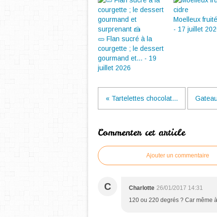
Moelleux fruit
- 17 juillet 20
🥒 Flan sucré à la
courgette ; le dessert
gourmand et... - 19
juillet 2026
« Tartelettes chocolat...
Gateau 
Commenter cet article
Ajouter un commentaire
C
Charlotte
26/01/2017 14:31
120 ou 220 degrés ? Car même à 