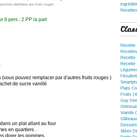
ingrédie
 pommes diététique aux fruits rouges
Recettes
r 6 pers ; 2 PP la part
Clas
Recette
Recette
Recette 
Recette 
%
Légumes
Féculent
 (vous pouvez remplacer par d'autres fruits rouges )
Smartpt
sachet de sucre vanillé
Plats Co
Fruits (
Guy Dem
Omnicui
Viande 
Gâteaux
 dans un plat allant au four
Dessert
es en quartiers .
Idées D
tes dorer les pommes.