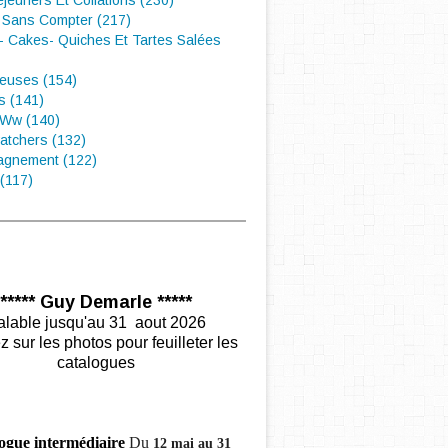
éjeuners Et Collations (230)
 Sans Compter (217)
- Cakes- Quiches Et Tartes Salées
euses (154)
s (141)
 Ww (140)
atchers (132)
gnement (122)
(117)
***** Guy Demarle *****
alable jusqu'au 31 aout 2026
z sur les photos pour feuilleter les
catalogues
ogue intermédiaire
Du
12 mai au 31