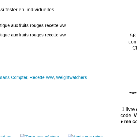
ssi tester en individuelles
5€ 
com
Cl
 sans Compter
,
Recette WW
,
Weightwatchers
*****
1 livre
code
V
♦ me co