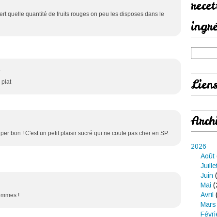
rece
ert quelle quantité de fruits rouges on peu les disposes dans le
ingr
4
Lien
 plat
Arch
Super bon ! C'est un petit plaisir sucré qui ne coute pas cher en SP.
2026
Août
Juille
Juin
(
Mai
(
Avril
 pommes !
Mars
Févri