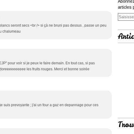
Abonnez
articles 
9
 blancs seront secs <br /> si çà ne bruni pas dessus , passe un peu
 au chalumeau
Artic
"EJP" pour voir si je peux le faire demain. En tout cas, si pas
'adoreeeeeeeeee les fruits rouges. Merci et bonne soirée
7
je suis prevoyante ; j'ai un four a gaz en depannage pour ces
Trou