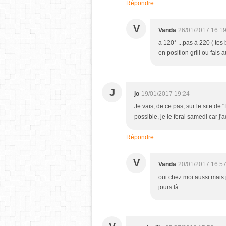
Répondre
V
Vanda
26/01/2017 16:1
a 120° ...pas à 220 ( tes
en position grill ou fais
J
jo
19/01/2017 19:24
Je vais, de ce pas, sur le site de 
possible, je le ferai samedi car j
Répondre
V
Vanda
20/01/2017 16:5
oui chez moi aussi mais 
jours là