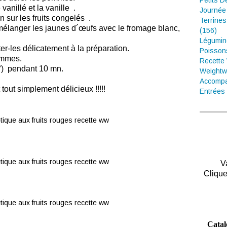
Petits D
vanillé et la vanille .
Journée
 sur les fruits congelés .
Terrines
élanger les jaunes d´œufs avec le fromage blanc,
(156)
Légumin
er-les délicatement à la préparation.
Poisson
pommes.
Recette
0°) pendant 10 mn.
Weightw
Accompa
 tout simplement délicieux !!!!!
Entrées 
V
Clique
Catal