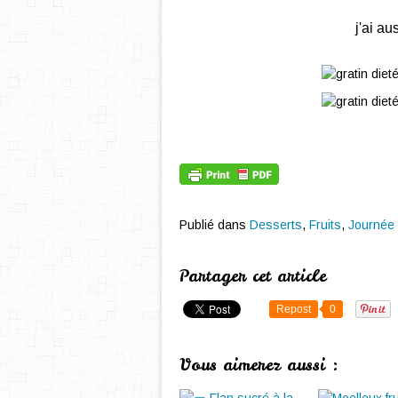
j'ai au
Publié dans
Desserts
,
Fruits
,
Journée
Partager cet article
Repost
0
Vous aimerez aussi :