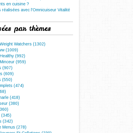
nts en cuisine ?
 réalisées avec l'Omnicuiseur Vitalité
sées par thèmes
 Weight Watchers (1302)
ww (1009)
Healthy (992)
Minceur (959)
 (907)
s (609)
s (550)
mplets (474)
468)
arle (418)
seur (380)
(360)
 (345)
s (342)
e Menus (278)