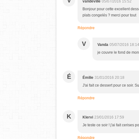
V
vandeville
05/07/2016 15:52
Bonjour pour cette excellent dess
plats congelés ? merci pour tout
Répondre
V
Vanda
05/07/2016 18:1
je couvre le fond de mon
É
Émilie
31/01/2016 20:18
J'ai fait ce dessert pour ce soir. 
Répondre
K
Klervi
23/01/2016 17:59
Je teste ce soir ! j'ai fait cerises
Répondre