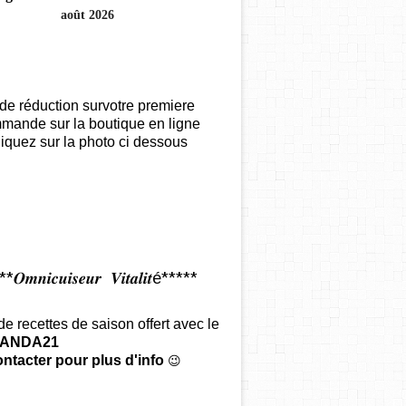
août 2026
de réduction survotre premiere
mande sur la boutique en ligne
iquez sur la photo ci dessous
𝑶𝒎𝒏𝒊𝒄𝒖𝒊𝒔𝒆𝒖𝒓 𝑽𝒊𝒕𝒂𝒍𝒊𝒕é*****
 de recettes de saison offert
avec le
ANDA21
ntacter pour plus d'info
😉