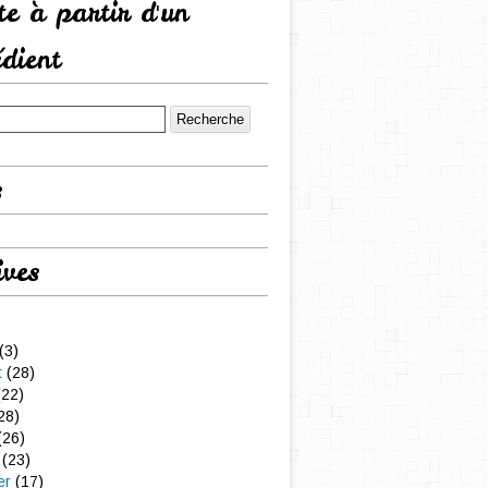
tte à partir d'un
édient
s
ives
(3)
t
(28)
22)
28)
(26)
(23)
er
(17)