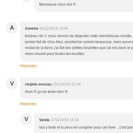
Bienvenue chez moi !!!
A
Annette
02/12/2015 13:04
bonjour,<br /> nous venons de déguster cette merveilleuse recette, 
jamais fait de chou farçi, pourtant je cuisine beaucoup, mais aucune 
restait de la farce, j'ai fait des petites boulettes que j'ai mis dans le 
merci encore pour toutes tes recettes
Répondre
V
virginie moreau
25/11/2015 22:34
Hum !!! ça me tente bien !!!
Répondre
V
Vanda
27/11/2015 16:53
vas y teste et tu peux en congeler pour cet hiver ...c'est parfa