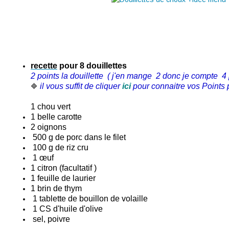
recette
pour 8 douillettes
2 points la douillette
( j'en mange 2 donc je compte 4
il vous suffit de cliquer
ici
pour connaitre vos Points p
🔷
1
chou
vert
1 belle carotte
2 oignons
500 g de
porc
dans le filet
100 g de
riz
cru
1 œuf
1 citron (facultatif )
1 feuille de laurier
1 brin de thym
1 tablette de bouillon de volaille
1 CS d'huile d'olive
sel, poivre