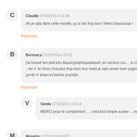
C
Claudie
07/10/2014 14:48
Ah je vais faire cette recette, ça a l'air trop bon ! Merci beaucoup !
Répondre
B
Bermaca
07/10/2014 10:55
j'ai trouvé ton plat très &quot;graphique&quot; en version cru.... si 
..<br /> le chou c'est pas trop mon truc mais je vais revoir mon jugeme
ça<br /> bises et bonne journée
Répondre
V
Vanda
07/10/2014 16:14
MERCI pour le compliment ......c'est tout simple a plier ....rie
M
Monette
07/10/2014 09:57