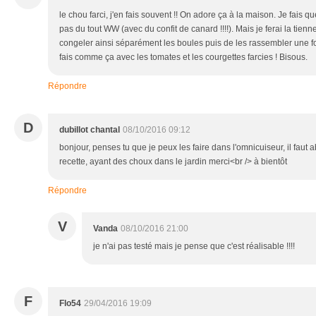
le chou farci, j'en fais souvent !! On adore ça à la maison. Je fais q
pas du tout WW (avec du confit de canard !!!!). Mais je ferai la tien
congeler ainsi séparément les boules puis de les rassembler une fo
fais comme ça avec les tomates et les courgettes farcies ! Bisous.
Répondre
D
dubillot chantal
08/10/2016 09:12
bonjour, penses tu que je peux les faire dans l'omnicuiseur, il faut
recette, ayant des choux dans le jardin merci<br /> à bientôt
Répondre
V
Vanda
08/10/2016 21:00
je n'ai pas testé mais je pense que c'est réalisable !!!!
F
Flo54
29/04/2016 19:09