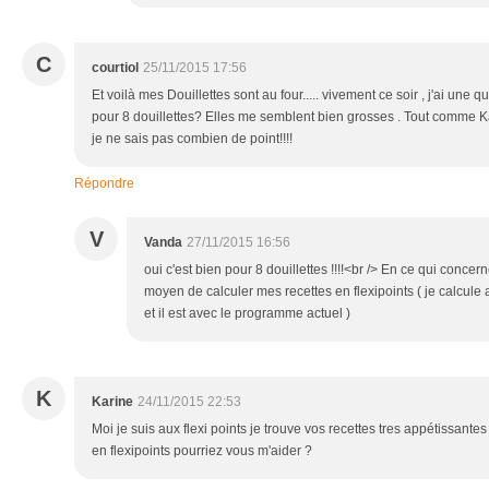
C
courtiol
25/11/2015 17:56
Et voilà mes Douillettes sont au four..... vivement ce soir , j'ai une 
pour 8 douillettes? Elles me semblent bien grosses . Tout comme Kar
je ne sais pas combien de point!!!!
Répondre
V
Vanda
27/11/2015 16:56
oui c'est bien pour 8 douillettes !!!!<br /> En ce qui concern
moyen de calculer mes recettes en flexipoints ( je calcule
et il est avec le programme actuel )
K
Karine
24/11/2015 22:53
Moi je suis aux flexi points je trouve vos recettes tres appétissantes
en flexipoints pourriez vous m'aider ?