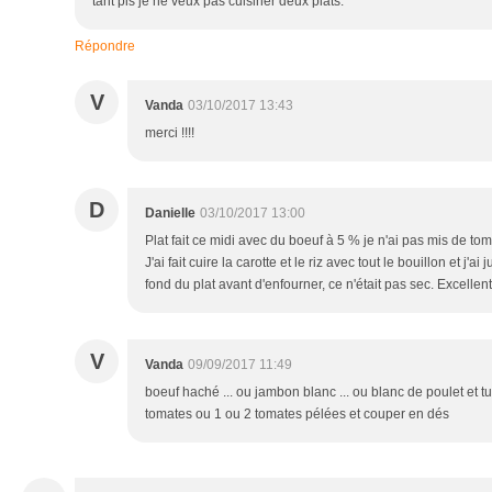
tant pis je ne veux pas cuisiner deux plats.
Répondre
V
Vanda
03/10/2017 13:43
merci !!!!
D
Danielle
03/10/2017 13:00
Plat fait ce midi avec du boeuf à 5 % je n'ai pas mis de to
J'ai fait cuire la carotte et le riz avec tout le bouillon et j'a
fond du plat avant d'enfourner, ce n'était pas sec. Excellent 
V
Vanda
09/09/2017 11:49
boeuf haché ... ou jambon blanc ... ou blanc de poulet et t
tomates ou 1 ou 2 tomates pélées et couper en dés