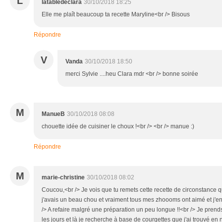
L
latabledeclara
30/10/2018 18:25
Elle me plaît beaucoup ta recette Maryline<br /> Bisous
Répondre
V
Vanda
30/10/2018 18:50
merci Sylvie ....heu Clara mdr <br /> bonne soirée
M
ManueB
30/10/2018 08:08
chouette idée de cuisiner le choux !<br /> <br /> manue :)
Répondre
M
marie-christine
30/10/2018 08:02
Coucou,<br /> Je vois que tu remets cette recette de circonstance qu
j'avais un beau chou et vraiment tous mes zhoooms ont aimé et j'en a
/> A refaire malgré une préparation un peu longue !!<br /> Je prends 
les jours et là je recherche à base de courgettes que j'ai trouvé en 