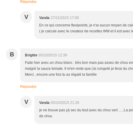
Répondre
V
Vanda
27/11/2015 17:00
En ce qui concerne flexipoints, je n'ai aucun moyen de cal
( je calcule avec le createur de recettes WW et il est avec
B
Brigitte
05/10/2015 12:39
Faite hier avec un chou blanc . très bon mais pas assez de chou en 
malgré la sauce tomate. Il m'en reste que j'ai congelé je ferai du 
Merci , encore une fois tu as régalé la famille
Répondre
V
Vanda
05/10/2015 21:26
je ne trouve pas çà sec du tout avec du chou vert ......La pr
de chou