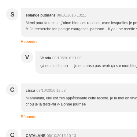
S
solange putmans
08/10/2016 13:21
Merci pour la recette, j'aime bien ces recettes, avec lesquelles je p
/> Je recherche ton potage courgettes, patisson... il y a une recette
Répondre
V
Vanda
08/10/2016 21:00
çà ne me dit rien ......je ne pense pas avoir çà sur mon blo
C
cisca
08/10/2016 12:58
Miammmm, elle est tres appétissante cette recette, je la met en fav
chou je la teste<br /> Bonne journée
Répondre
C
CATALANE
08/10/2016 10:13