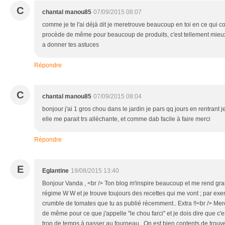
C
chantal manou85
07/09/2015 08:07
comme je te l'ai déjà dit je meretrouve beaucoup en toi en ce qui c
procède de même pour beaucoup de produits, c'est tellement mieu
a donner tes astuces
Répondre
C
chantal manou85
07/09/2015 08:04
bonjour j'ai 1 gros chou dans le jardin je pars qq jours en rentrant je
elle me parait trs allèchante, et comme dab facile à faire merci
Répondre
E
Eglantine
19/08/2015 13:40
Bonjour Vanda , <br /> Ton blog m'inspire beaucoup et me rend gran
régime W W et je trouve toujours des recettes qui me vont ; par exemp
crumble de tomates que tu as publié récemment.. Extra !!<br /> Merci 
de même pour ce que j'appelle "le chou farci" et je dois dire que c'
trop de temps à passer au fourneau . On est bien contents de trouver