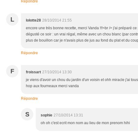
Répondre
L
lolotte28
28/10/2014 21:55
encore une très bonne recette, merci Vanda !!!<br /> j'ai préparé ce
dégusté ce soir : un vrai régal, même avec un chou blanc (par contre
plus de bouillon car je n'avais plus de jus au fond du plat et du coup
Répondre
F
froissart
27/10/2014 13:30
je viens d'avoir un chou du jardin d'un voisin et ohh miracle j'ai tou
hop aux fourneaux merci vanda
Répondre
S
sophie
27/10/2014 13:31
oh oh c'est ecrit mon nom au lieu de mon prenom hihi