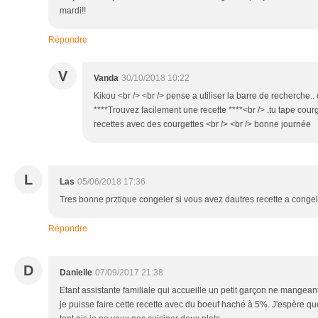
mardi!!
Répondre
V
Vanda
30/10/2018 10:22
Kikou <br /> <br /> pense a utiliser la barre de recherche.. 
****Trouvez facilement une recette ****<br /> .tu tape cour
recettes avec des courgettes <br /> <br /> bonne journée
L
Las
05/06/2018 17:36
Tres bonne prztique congeler si vous avez dautres recette a congel
Répondre
D
Danielle
07/09/2017 21:38
Etant assistante familiale qui accueille un petit garçon ne mange
je puisse faire cette recette avec du boeuf haché à 5%. J'espère qu