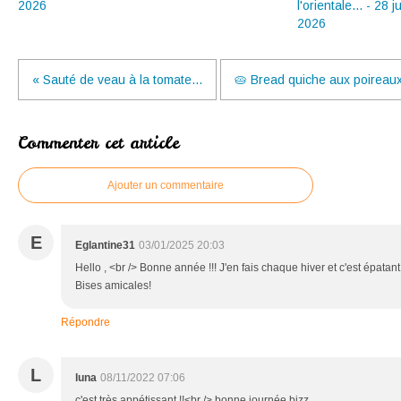
2026
l'orientale... - 28 ju
2026
« Sauté de veau à la tomate...
🥧 Bread quiche aux poireaux,
Commenter cet article
Ajouter un commentaire
E
Eglantine31
03/01/2025 20:03
Hello , <br /> Bonne année !!! J'en fais chaque hiver et c'est épatan
Bises amicales!
Répondre
L
luna
08/11/2022 07:06
c'est très appétissant !!<br /> bonne journée bizz