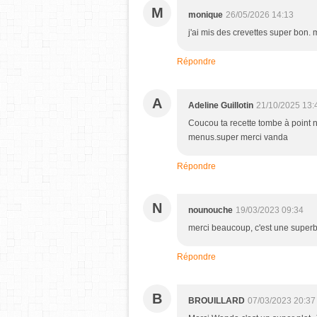
M
monique
26/05/2026 14:13
j'ai mis des crevettes super bon.
Répondre
A
Adeline Guillotin
21/10/2025 13:
Coucou ta recette tombe à point 
menus.super merci vanda
Répondre
N
nounouche
19/03/2023 09:34
merci beaucoup, c'est une superb
Répondre
B
BROUILLARD
07/03/2023 20:37