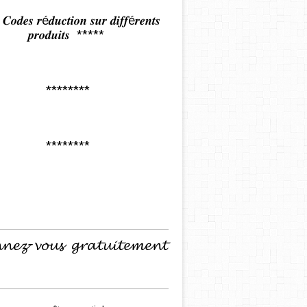
𝒅𝒆𝒔 𝒓é𝒅𝒖𝒄𝒕𝒊𝒐𝒏 𝒔𝒖𝒓 𝒅𝒊𝒇𝒇é𝒓𝒆𝒏𝒕𝒔
𝒑𝒓𝒐𝒅𝒖𝒊𝒕𝒔 *****
********
********
𝓷𝓮𝔃-𝓿𝓸𝓾𝓼 𝓰𝓻𝓪𝓽𝓾𝓲𝓽𝓮𝓶𝓮𝓷𝓽