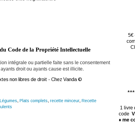
5€ 
com
Cl
du Code de la Propriété Intellectuelle
ion intégrale ou partielle faite sans le consentement
ayants droit ou ayants cause est illicite.
tes non libres de droit - Chez Vanda ©
*****
Légumes
,
Plats complets
,
recette minceur
,
Recette
ulents
1 livre
code
V
♦ me co