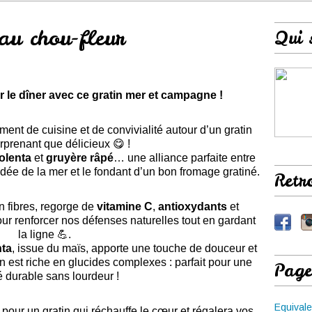
au chou-fleur
Qui 
 le dîner avec ce gratin mer et campagne !
ment de cuisine et de convivialité autour d’un gratin
rprenant que délicieux 😋 !
olenta
et
gruyère râpé
… une alliance parfaite entre
dée de la mer et le fondant d’un bon fromage gratiné.
Retr
en fibres, regorge de
vitamine C
,
antioxydants
et
 pour renforcer nos défenses naturelles tout en gardant
la ligne 💪.
nta
, issue du maïs, apporte une touche de douceur et
n est riche en glucides complexes : parfait pour une
Page
é durable sans lourdeur !
Equivale
s pour un gratin qui réchauffe le cœur et régalera vos