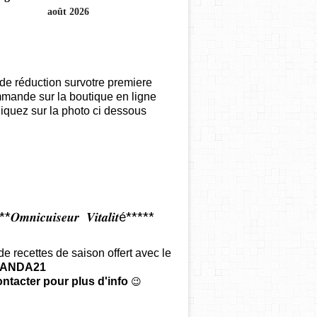
août 2026
de réduction survotre premiere
mande sur la boutique en ligne
iquez sur la photo ci dessous
𝑶𝒎𝒏𝒊𝒄𝒖𝒊𝒔𝒆𝒖𝒓 𝑽𝒊𝒕𝒂𝒍𝒊𝒕é*****
 de recettes de saison offert
avec le
ANDA21
ntacter pour plus d'info
😉