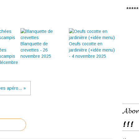
***** 𝑪
Blanquette de
Oeufs cocotte en
hées
crevettes - 26
jardinière (+idée menu)
 scampis
novembre 2025
- 4 novembre 2025
 décembre
es apéro... »
𝓐𝓫𝓸𝓷
!!!