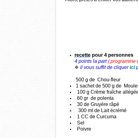
recette
pour 4 personnes
4 points la part
( programme
il vous suffit de cliquer
ici
🔷
500 g de Chou-fleur
1 sachet de 500 g de Moule
100 g Crème fraîche allég
60 gr de
polenta
30 de Gruyère râpé
300 ml de Lait écrémé
1 CC de Curcuma
Sel
Poivre