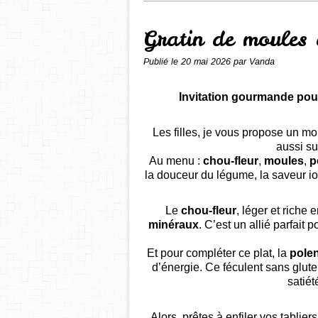
Gratin de moules 
Publié le
20 mai 2026
par Vanda
Invitation gourmande pour
Les filles, je vous propose un mo
aussi su
Au menu :
chou-fleur
,
moules
,
p
la douceur du légume, la saveur io
Le
chou-fleur
, léger et riche 
minéraux
. C’est un allié parfait
Et pour compléter ce plat, la
pole
d’énergie. Ce féculent sans glute
satiét
Alors, prêtes à enfiler vos tablier