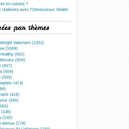
nts en cuisine ?
 réalisées avec l'Omnicuiseur Vitalité
sées par thèmes
 Weight Watchers (1302)
ww (1009)
Healthy (992)
Minceur (959)
 (907)
s (609)
s (550)
mplets (474)
468)
arle (418)
seur (380)
(360)
 (345)
s (342)
e Menus (278)