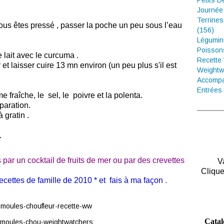
Petits D
Journée
Terrines
ous êtes pressé , passer la poche un peu sous l’eau
(156)
Légumin
Poisson
e lait avec le curcuma .
Recette
et laisser cuire 13 mn environ (un peu plus s'il est
Weightw
Accompa
Entrées 
 fraîche, le sel, le poivre et la polenta.
paration.
 gratin .
.
ar un cocktail de fruits de mer ou par des crevettes
V
Clique
Recettes de famille de 2010 * et fais à ma façon
.
Catal