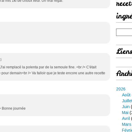
'ai mis 1kl de choux fleur. Un vrai régal.
rece
ingr
4
Lien
13
> J'ai remplacé la polenta par de la semoule fine. <br /> C'était
Arch
 pour demain<br /> Va falloir que je teste encore une autre recette
2026
Août
Juille
Juin
(
/> Bonne journée
Mai
(
Avril
Mars
Févri