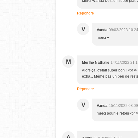
Merci Wanda c'est un super plat. J
Répondre
V
Vanda
09/03/2023 10:2
merci ♥
M
Merlhe Nathalie
14/11/2022 21:
Alors ça, c'était super bon ! <br /
extra... Même pas un peu de reste
Répondre
V
Vanda
15/11/2022 08:09
merci pour le retour<br 
A