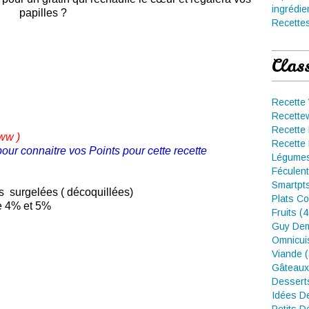
ingrédie
papilles ?
Recettes
Clas
Recette
Recette
Recette 
 ww
)
Recette 
pour connaitre vos Points pour cette recette
Légumes
Féculent
Smartpt
s surgelées ( décoquillées)
Plats Co
ée 4% et 5%
Fruits (
Guy Dem
Omnicui
Viande 
Gâteaux
Dessert
Idées D