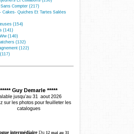
éjeuners Et Collations (230)
 Sans Compter (217)
- Cakes- Quiches Et Tartes Salées
euses (154)
s (141)
 Ww (140)
atchers (132)
gnement (122)
(117)
***** Guy Demarle *****
alable jusqu'au 31 aout 2026
z sur les photos pour feuilleter les
catalogues
ogue intermédiaire
Du
12 mai au 31