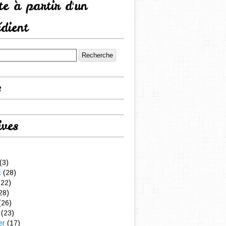
tte à partir d'un
édient
s
ives
(3)
t
(28)
22)
28)
(26)
(23)
er
(17)