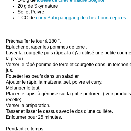
140 g de
fouetté de chèvre nature Soignon
20 g de
Skyr nature
Sel et Poivre
1 CC de
curry Babi panggang de chez Louna épices
Préchauffer le four à 180 °.
Eplucher et râper les pommes de terre .
Laver la courgette puis râpez-la ( j'ai utilisé une petite courge
la peau)
Verser le râpé pomme de terre et courgette dans un torchon et
jus.
Fouetter les oeufs dans un saladier.
Ajouter le râpé, la maïzena ,sel, poivre et curry.
Mélanger le tout.
Placer le
tapis à génoise
sur la grille perforée. ( voir produit
recette)
Verser la préparation.
Tasser et lisser le dessus avec le dos d'une cuillère.
Enfourner pour 25 minutes.
Pendant ce temps ;