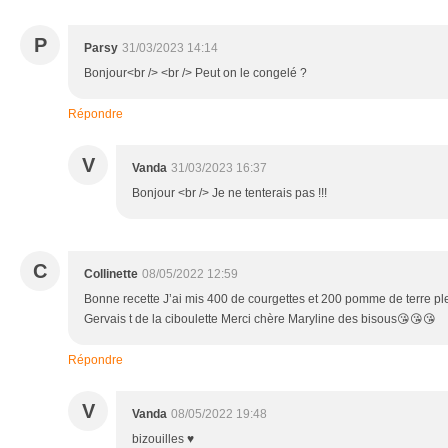
P
Parsy
31/03/2023 14:14
Bonjour<br /> <br /> Peut on le congelé ?
Répondre
V
Vanda
31/03/2023 16:37
Bonjour <br /> Je ne tenterais pas !!!
C
Collinette
08/05/2022 12:59
Bonne recette J’ai mis 400 de courgettes et 200 pomme de terre ple
Gervais t de la ciboulette Merci chère Maryline des bisous😘😘😘
Répondre
V
Vanda
08/05/2022 19:48
bizouilles ♥