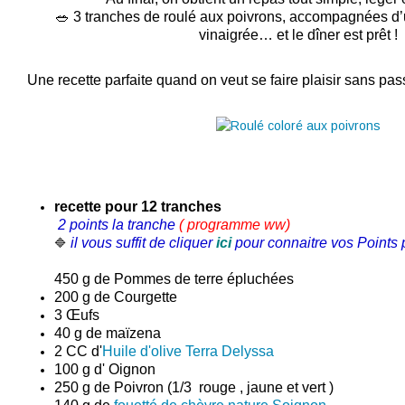
🥗 3 tranches de roulé aux poivrons, accompagnées d’
vinaigrée… et le dîner est prêt !
Une recette parfaite quand on veut se faire plaisir sans pa
recette
pour 12 tranches
2 points la tranche
( programme ww
)
il vous suffit de cliquer
ici
pour connaitre vos Points p
🔷
450 g de
Pommes de terre
épluchées
200 g de
Courgette
3 Œufs
40 g de maïzena
2 CC d'
Huile d'olive Terra Delyssa
100 g d' Oignon
250 g de Poivron (1/3 rouge , jaune et vert )