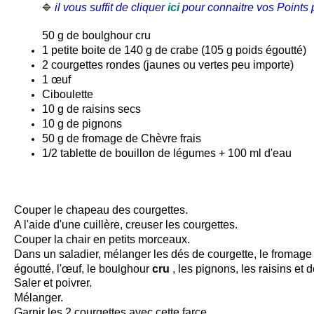
il vous suffit de cliquer
ici
pour connaitre vos Points p
🔷
50 g de
boulghour
cru
1 petite boite de 140 g de crabe (105 g poids égoutté)
2 courgettes rondes (jaunes ou vertes peu importe)
1 œuf
Ciboulette
10 g de raisins secs
10 g de pignons
50 g de fromage de
Chèvre
frais
1/2 tablette de bouillon de légumes + 100 ml d'eau
Couper le chapeau des courgettes.
A l'aide d'une cuillère, creuser les courgettes.
Couper la chair en petits morceaux.
Dans un saladier, m
élanger les dés de courgette, le fromage
égoutté, l'œuf, le boulghour
cru
, les pignons, les raisins et d
Saler et poivrer.
Mélanger.
Garnir les 2 courgettes avec cette farce.