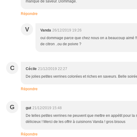
manqué de saveur. Dommage.
Répondre
V
Vanda
26/12/2019 19:26
oui dommage parce que chez nous on a beaucoup aimé !!!!
de citron ..ou de poivre ?
C
Cécile
21/12/2019 22:27
De jolies petites verrines colorées et riches en saveurs. Belle soiré
Répondre
G
gut
21/12/2019 15:48
De telles petites verrines ne peuvent que mettre en appétit pour la sui
délicieux ! Merci de les offrir à cuisinons Vanda ! gros bisous
Répondre