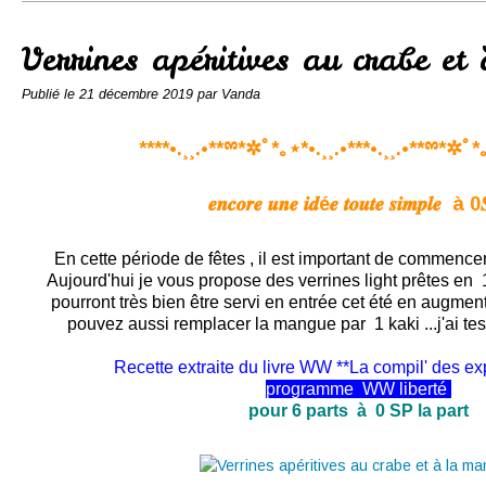
Conserves
Contact
Verrines apéritives au crabe e
Publié le
21 décembre 2019
par Vanda
****•.¸¸.•**ྉ*✲ﾟ*｡⋆*•.¸¸.•***•.¸¸.•**ྉ*✲ﾟ*｡
𝒆𝒏𝒄𝒐𝒓𝒆 𝒖𝒏𝒆 𝒊𝒅é𝒆 𝒕𝒐𝒖𝒕𝒆 𝒔𝒊𝒎𝒑𝒍𝒆 à 
En cette période de fêtes , il est important de commence
Aujourd'hui je vous propose des verrines light prêtes en 15
pourront très bien être servi en entrée cet été en augment
pouvez aussi remplacer la mangue par 1 kaki ...j'ai testé
Recette extraite du livre WW **La compil' des e
programme
WW
liberté
pour 6 parts à 0 SP la part