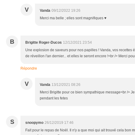
V
Vanda
09/12/2022 19:26
Merci ma belle ; elles sont magnifiques ♥
B
Brigitte Roger-Ducos
12/12/2021 23:54
Une explosion de saveurs pour nos papilles ! Vanda, vos recettes ét
de réveillon l'an dernier... et elles le seront encore !<br /> Merci po
Répondre
V
Vanda
13/12/2021 08:26
Merci Brigitte pour ce bien sympathique message<br /> Je 
pendant les fetes
S
snoopymo
26/12/2019 17:46
Fait pour le repas de Noël. Il n'y a que moi qui ait trouvé cela bon 