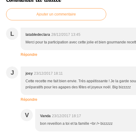
Ajouter un commentaire
L
latabledeclara
28/12/2017 13:45
Merci pour ta participation avec cette jolie et bien gourmande recet
Répondre
J
josy
23/12/2017 18:11
Cette recette me fait bien envie. Très appétissante ! Je la garde so
préparatifs pour les agapes des fêtes et joyeux noël. Big bizzzzz
Répondre
V
Vanda
23/12/2017 18:17
bon reveillon a toi et ta famille <br /> bizzzzz