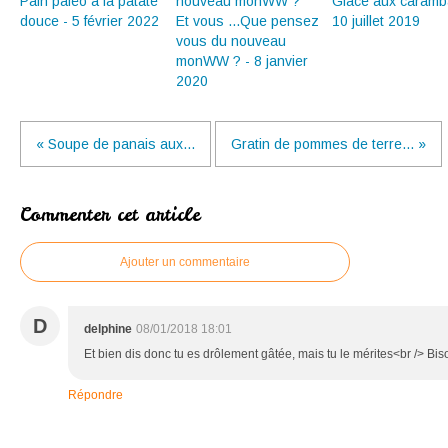
Pain paléo à la patate
Glace aux caramb
douce - 5 février 2022
Et vous ...Que pensez
10 juillet 2019
vous du nouveau
monWW ? - 8 janvier
2020
« Soupe de panais aux...
Gratin de pommes de terre... »
Commenter cet article
Ajouter un commentaire
D
delphine
08/01/2018 18:01
Et bien dis donc tu es drôlement gâtée, mais tu le mérites<br /> Bi
Répondre