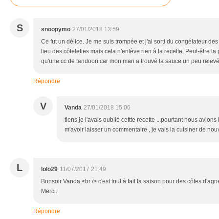
S
snoopymo
27/01/2018 13:59
Ce fut un délice. Je me suis trompée et j'ai sorti du congélateur d
lieu des côtelettes mais cela n'enlève rien à la recette. Peut-être la
qu'une cc de tandoori car mon mari a trouvé la sauce un peu relevé
Répondre
V
Vanda
27/01/2018 15:06
tiens je l'avais oublié cettte recette ...pourtant nous avio
m'avoir laisser un commentaire , je vais la cuisiner de nou
L
lolo29
11/07/2017 21:49
Bonsoir Vanda,<br /> c'est tout à fait la saison pour des côtes d'ag
Merci.
Répondre