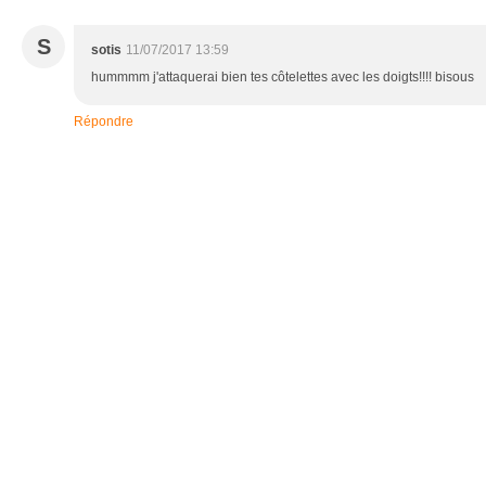
S
sotis
11/07/2017 13:59
hummmm j'attaquerai bien tes côtelettes avec les doigts!!!! bisous
Répondre