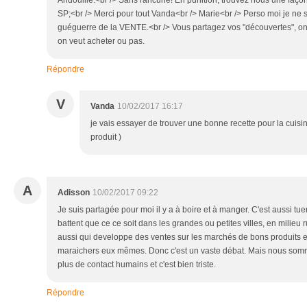
Andouille.<br /> Sans rancune! En punition, trouvez nous une faç
SP;<br /> Merci pour tout Vanda<br /> Marie<br /> Perso moi je ne 
guéguerre de la VENTE.<br /> Vous partagez vos "découvertes", on 
on veut acheter ou pas.
Répondre
V
Vanda
10/02/2017 16:17
je vais essayer de trouver une bonne recette pour la cuisin
produit )
A
Adisson
10/02/2017 09:22
Je suis partagée pour moi il y a à boire et à manger. C'est aussi tu
battent que ce ce soit dans les grandes ou petites villes, en milieu 
aussi qui developpe des ventes sur les marchés de bons produits e
maraichers eux mêmes. Donc c'est un vaste débat. Mais nous som
plus de contact humains et c'est bien triste.
Répondre