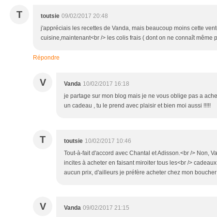
T
toutsie
09/02/2017 20:48
j'appréciais les recettes de Vanda, mais beaucoup moins cette vente
cuisine,maintenant<br /> les colis frais ( dont on ne connaît même pa
Répondre
V
Vanda
10/02/2017 16:18
je partage sur mon blog mais je ne vous oblige pas a acheter .
un cadeau , tu le prend avec plaisir et bien moi aussi !!!!!
T
toutsie
10/02/2017 10:46
Tout-à-fait d'accord avec Chantal et Adisson.<br /> Non, V
incites à acheter en faisant miroiter tous les<br /> cadeaux q
aucun prix, d'ailleurs je préfère acheter chez mon boucher
V
Vanda
09/02/2017 21:15