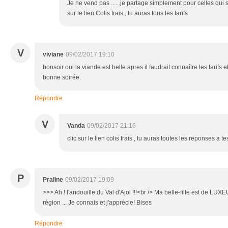
Je ne vend pas ......je partage simplement pour celles qui s
sur le lien Colis frais , tu auras tous les tarifs
V
viviane
09/02/2017 19:10
bonsoir oui la viande est belle apres il faudrait connaître les tarifs et 
bonne soirée.
Répondre
V
Vanda
09/02/2017 21:16
clic sur le lien colis frais , tu auras toutes les reponses a t
P
Praline
09/02/2017 19:09
>>> Ah ! l'andouille du Val d'Ajol !!!<br /> Ma belle-fille est de LUXEU
région ... Je connais et j'apprécie! Bises
Répondre