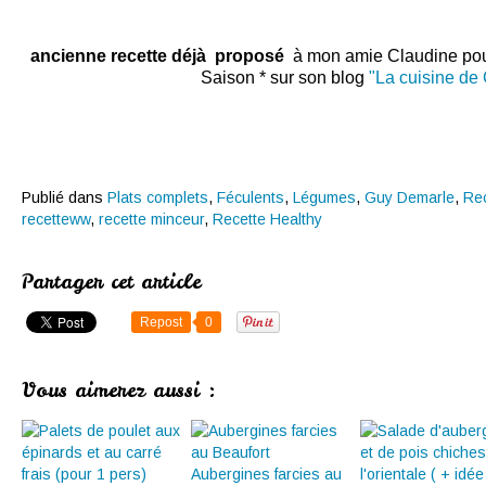
ancienne recette déjà proposé
à mon amie Claudine pour
Saison * sur son blog
"La cuisine de 
Publié dans
Plats complets
,
Féculents
,
Légumes
,
Guy Demarle
,
Rec
recetteww
,
recette minceur
,
Recette Healthy
Partager cet article
Repost
0
Vous aimerez aussi :
Aubergines farcies au