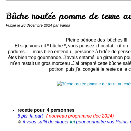
Conserves
Contact
Bûche roulée pomme de terre au
Publié le
26 décembre 2024
par Vanda
Pleine période des bûches !!!
Et si je vous dit * bûche *, vous pensez chocolat , citron, 
parfums ..... mais bien entendu , personne à l'idée de pens
êtes bien trop gourmande. J'avais entamé un giraumon pour
m'en restait un gros morceau .J'ai préparé cette bûche sa
potiron puis j'ai congelé le reste de la 
recette
pour
4 personnes
6 pts la part
( nouveau programme déc 2024
)
il vous suffit de cliquer
ici
pour connaitre vos Points p
🔷