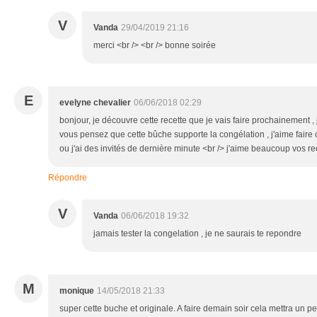
V
Vanda
29/04/2019 21:16
merci <br /> <br /> bonne soirée
E
evelyne chevalier
06/06/2018 02:29
bonjour, je découvre cette recette que je vais faire prochainement ,
vous pensez que cette bûche supporte la congélation , j'aime faire 
ou j'ai des invités de dernière minute <br /> j'aime beaucoup vos re
Répondre
V
Vanda
06/06/2018 19:32
jamais tester la congelation , je ne saurais te repondre
M
monique
14/05/2018 21:33
super cette buche et originale. A faire demain soir cela mettra un p