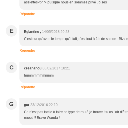
assiettes<br /> puisque nous en sommes privé . bises
Répondre
E
Eglantine ,
14/05/2018 20:23
C'est sur qu'avec le temps qu'il fait, c'est tout à fait de saison . Bizz
Répondre
C
creananou
08/02/2017 18:21
hummmmmmmmm
Répondre
G
gut
23/12/2016 22:10
Ce n'est pas facile à faire ce type de roulé je trouve ! tu as l'air d'êtr
réussi !! Bravo Wanda !