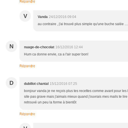
Répondre
V
Vanda
24/12/2016 09:04
au contraire , j'ai trouvé plus simple qu'une buche salée .....
N
nuage-de-chocolat
16/12/2016 12:44
Hum ca donne envie, ca a l'air super bon!
Répondre
D
dubillot chantal
15/12/2016 07:25
bonjour vanda je ne reçois plus tes recettes comme avant pour les lir
site pas grave mais j'aimais mieux quand j'ouvrais mes mails te lire 
retrouvé un peu la forme à bientôt
Répondre