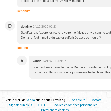
délicieux, j'en ai déjà fait !<br /> <br /> manue :)
Répondre
D
doudine
14/12/2016 01:23
Salut Vanda, j'adore les roulé le votre me fait très envie comme toute
Demarle, faut-il mettre du papier sulfurisée avec ce moule ?
Répondre
V
Vanda
14/12/2016 09:07
non pas besoin avec le moule Demarle ....seulement si tu
risque de coller <br /> bonne journee ma belle. .bizouilles
Voir le profil de
Vanda
sur le portail Overblog
Top articles
Contact
Signaler un abus
C.G.U.
Cookies et données personnelles
Préférences cookies