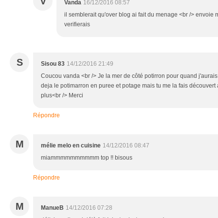
V
Vanda
16/12/2016 08:57
il semblerait qu'over blog ai fait du menage <br /> envoie 
verifierais
S
Sisou 83
14/12/2016 21:49
Coucou vanda <br /> Je la mer de côté potirron pour quand j'aurais l
deja le potimarron en puree et potage mais tu me la fais découvert 
plus<br /> Merci
Répondre
M
mélie melo en cuisine
14/12/2016 08:47
miammmmmmmmmm top !! bisous
Répondre
M
ManueB
14/12/2016 07:28