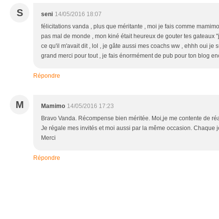
S
seni
14/05/2016 18:07
félicitations vanda , plus que méritante , moi je fais comme mamimo ,
pas mal de monde , mon kiné était heureux de gouter tes gateaux "je
ce qu'il m'avait dit , lol , je gâte aussi mes coachs ww , ehhh oui je
grand merci pour tout , je fais énormément de pub pour ton blog enc
Répondre
M
Mamimo
14/05/2016 17:23
Bravo Vanda. Récompense bien méritée. Moi,je me contente de réal
Je régale mes invités et moi aussi par la même occasion. Chaque jou
Merci
Répondre