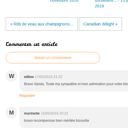
novembre 2020
sorbetière... - 21 ju
2019
« Rôti de veau aux champignons...
Canadian délight »
Commenter cet article
Ajouter un commentaire
W
willow
17/05/2016 21:32
Bravo Vanda. Toute ma sympathie et mon admiration pour votre blo
Répondre
M
marinette
16/05/2016 20:22
bravo recompensse bien méritée bizouille