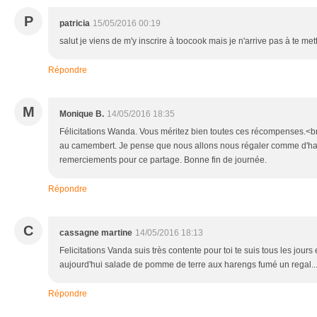
P
patricia
15/05/2016 00:19
salut je viens de m'y inscrire à toocook mais je n'arrive pas à te me
Répondre
M
Monique B.
14/05/2016 18:35
Félicitations Wanda. Vous méritez bien toutes ces récompenses.<br 
au camembert. Je pense que nous allons nous régaler comme d'hab
remerciements pour ce partage. Bonne fin de journée.
Répondre
C
cassagne martine
14/05/2016 18:13
Felicitations Vanda suis très contente pour toi te suis tous les jours 
aujourd'hui salade de pomme de terre aux harengs fumé un regal.....
Répondre