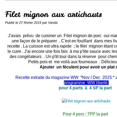
Conserves
Contact
Filet mignon aux artichauts
Publié le
27 février 2019
par Vanda
J'avais prévu de cuisiner un Filet mignon de porc oui mais
une façon de le préparer . C'est en fouillant dans mes liv
recette . L
a cuisson est ultra rapide
; le filet
mignon étant co
le cuire . J'ai encore une fois fais à ma p'tite sauce avec l
des congélateurs . Un p'tit tour dans la réserve pour che
Petits pois et me voilà aux fourneaux . Délicieux .
Ajouter un féculent pour avoir un plat
Recette extraite du magazine WW *Nov / Dec 2015 * a
programme
WW
liberté
pour 4 parts à 4 SP la part
Pour 4 pers : 7PP la part