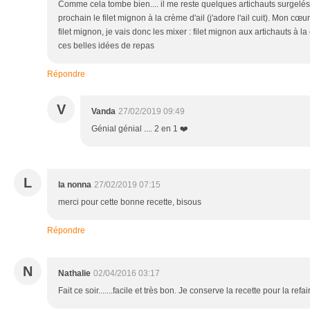
Comme cela tombe bien.... il me reste quelques artichauts surgelés
prochain le filet mignon à la crème d'ail (j'adore l'ail cuit). Mon cœ
filet mignon, je vais donc les mixer : filet mignon aux artichauts à l
ces belles idées de repas
Répondre
V
Vanda
27/02/2019 09:49
Génial génial .... 2 en 1 ❤️
L
la nonna
27/02/2019 07:15
merci pour cette bonne recette, bisous
Répondre
N
Nathalie
02/04/2016 03:17
Fait ce soir.......facile et très bon. Je conserve la recette pour la refai