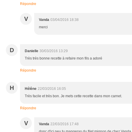
Répondre
V
Vanda
03/04/2016 18:38
merci
D
Danielle
30/03/2016 13:29
Très très bonne recette à refaire mon fils a adoré
Répondre
H
Hélène
22/03/2016 16:05
Très facile et très bon. Je mets cette recette dans mon carnet.
Répondre
V
Vanda
22/03/2016 17:48
donc d'ici peu tu mangeras du filet mignon de chez Vanda ..