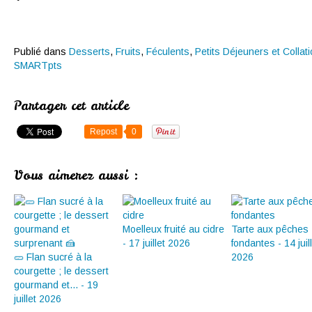
Publié dans
Desserts
,
Fruits
,
Féculents
,
Petits Déjeuners et Collat
SMARTpts
Partager cet article
Repost
0
Vous aimerez aussi :
Moelleux fruité au cidre
Tarte aux pêches
- 17 juillet 2026
fondantes - 14 juil
🥒 Flan sucré à la
2026
courgette ; le dessert
gourmand et... - 19
juillet 2026