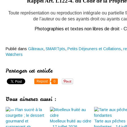
Rappel Art.
L122-4. du Code de la Propriété
Toute représentation ou reproduction intégrale ou partielle
de l'auteur ou de ses ayants droit ou ayants caus
Photographies et textes non libres de droit -
Publié dans
Gâteaux
,
SMARTpts
,
Petits Déjeuners et Collations
,
r
Watchers
Partager cet article
Repost
0
Vous aimerez aussi :
Moelleux fruité au cidre
Tarte aux pêches
- 17 juillet 2026
fondantes - 14 juil