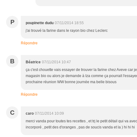
P
poupinette dudu
07/11/2014 18:55
j'ai trouvé la farine dans le rayon bio chez Leclerc
Répondre
B
Béatrice
07/11/2014 10:47
ça c'est chouette vais essayer de trouver la farine chez Aveve car j
magasin bio ou alors je demande à Iza comme ça pourrait l'essayer 
prochaine réunion WW bonne journée ma belle bisous
Répondre
C
caro
07/11/2014 10:09
merci vanda pour toutes tes recettes , et trj le petit détail qui va av
incorporé , petit des d'oranges , pas de soucis vanda et la ) hi hi hi