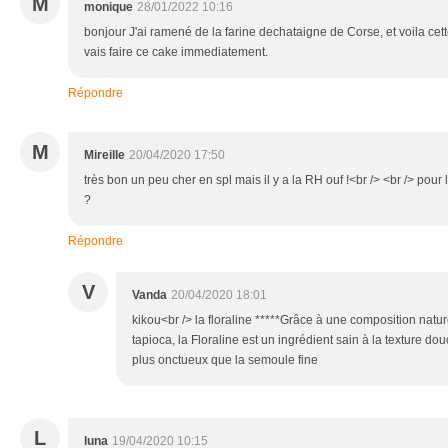
M
monique
28/01/2022 10:16
bonjour J'ai ramené de la farine dechataigne de Corse, et voila cette
vais faire ce cake immediatement.
Répondre
M
Mireille
20/04/2020 17:50
très bon un peu cher en spl mais il y a la RH ouf !<br /> <br /> pour 
?
Répondre
V
Vanda
20/04/2020 18:01
kikou<br /> la floraline *****Grâce à une composition natu
tapioca, la Floraline est un ingrédient sain à la texture do
plus onctueux que la semoule fine
L
luna
19/04/2020 10:15