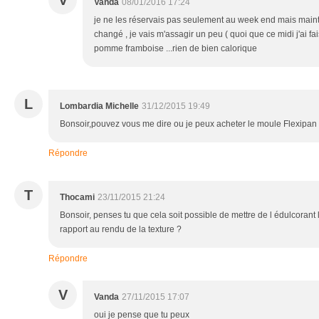
Vanda
08/01/2016 17:24
je ne les réservais pas seulement au week end mais mai
changé , je vais m'assagir un peu ( quoi que ce midi j'ai fa
pomme framboise ...rien de bien calorique
L
Lombardia Michelle
31/12/2015 19:49
Bonsoir,pouvez vous me dire ou je peux acheter le moule Flexipan
Répondre
T
Thocami
23/11/2015 21:24
Bonsoir, penses tu que cela soit possible de mettre de l édulcorant 
rapport au rendu de la texture ?
Répondre
V
Vanda
27/11/2015 17:07
oui je pense que tu peux