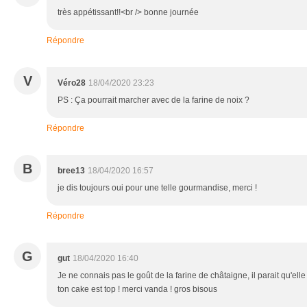
très appétissant!!<br /> bonne journée
Répondre
V
Véro28
18/04/2020 23:23
PS : Ça pourrait marcher avec de la farine de noix ?
Répondre
B
bree13
18/04/2020 16:57
je dis toujours oui pour une telle gourmandise, merci !
Répondre
G
gut
18/04/2020 16:40
Je ne connais pas le goût de la farine de châtaigne, il parait qu'ell
ton cake est top ! merci vanda ! gros bisous