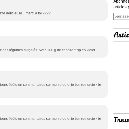
Abonnez
articles 
tte délicieuse…merci à toi ????
Artic
avec des légumes surgelés. Avec 100 g de chorizo 5 sp en violet.
7
ujours fidèle en commentaires sur mon blog et je t'en remercie <br
7
Trou
ujours fidèle en commentaires sur mon blog et je t'en remercie <br