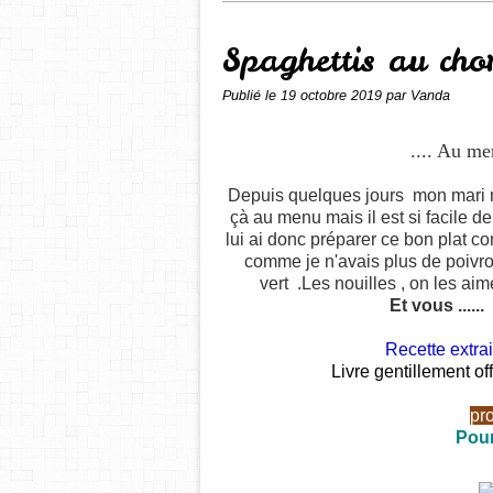
Spaghettis au cho
Publié le
19 octobre 2019
par Vanda
.... Au me
Depuis quelques jours mon mari m
çà au menu mais il est si facile de
lui ai donc préparer ce bon plat co
comme je n'avais plus de poivro
vert .
Les nouilles ,
on les aime
Et vous ....
Recette extra
Livre gentillement of
pr
Pour