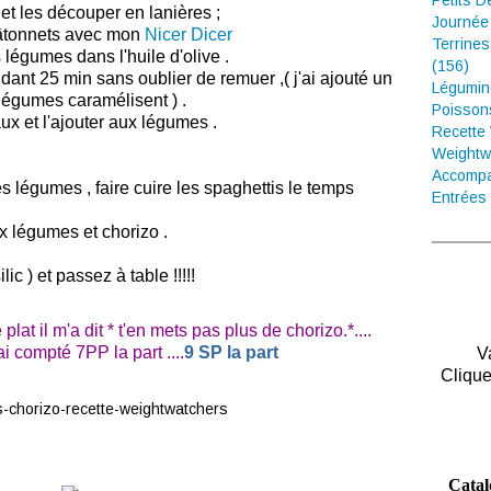
Petits D
 et les découper en lanières ;
Journée
bâtonnets avec mon
Nicer Dicer
Terrines
 légumes dans l'huile d'olive .
(156)
endant 25 min sans oublier de remuer ,( j'ai ajouté un
Légumin
 légumes caramélisent ) .
Poisson
ux et l'ajouter aux légumes .
Recette
Weightw
Accompa
s légumes , faire cuire les spaghettis le temps
Entrées 
ux légumes et chorizo .
c ) et passez à table !!!!!
t il m'a dit * t'en mets pas plus de chorizo.*....
ai compté 7PP la part ....
9 SP la part
V
Clique
Catal