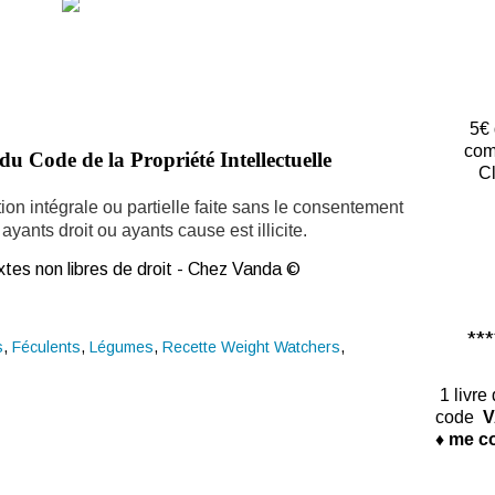
5€ 
com
du Code de la Propriété Intellectuelle
Cl
ion intégrale ou partielle faite sans le consentement
ayants droit ou ayants cause est illicite.
tes non libres de droit - Chez Vanda ©
*****
s
,
Féculents
,
Légumes
,
Recette Weight Watchers
,
1 livre
code
V
♦ me co