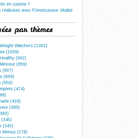
nts en cuisine ?
 réalisées avec l'Omnicuiseur Vitalité
sées par thèmes
 Weight Watchers (1302)
ww (1009)
Healthy (992)
Minceur (959)
 (907)
s (609)
s (550)
mplets (474)
468)
arle (418)
seur (380)
(360)
 (345)
s (342)
e Menus (278)