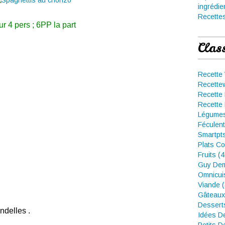
ingrédie
Recettes
r 4 pers ; 6PP la part
Clas
Recette
Recette
Recette 
Recette 
Légumes
Féculent
Smartpt
Plats Co
Fruits (
Guy Dem
Omnicui
Viande 
Gâteaux
Dessert
ndelles .
Idées D