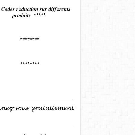
𝒅𝒆𝒔 𝒓é𝒅𝒖𝒄𝒕𝒊𝒐𝒏 𝒔𝒖𝒓 𝒅𝒊𝒇𝒇é𝒓𝒆𝒏𝒕𝒔
𝒑𝒓𝒐𝒅𝒖𝒊𝒕𝒔 *****
********
********
𝓷𝓮𝔃-𝓿𝓸𝓾𝓼 𝓰𝓻𝓪𝓽𝓾𝓲𝓽𝓮𝓶𝓮𝓷𝓽