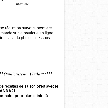
août 2026
de réduction survotre premiere
mande sur la boutique en ligne
iquez sur la photo ci dessous
𝑶𝒎𝒏𝒊𝒄𝒖𝒊𝒔𝒆𝒖𝒓 𝑽𝒊𝒕𝒂𝒍𝒊𝒕é*****
 de recettes de saison offert
avec le
ANDA21
ntacter pour plus d'info
😉