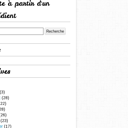
tte à partir d'un
édient
s
ives
(3)
t
(28)
22)
28)
(26)
(23)
er
(17)