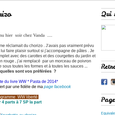
rizo
Qui 
nu hier soir chez Vanda ....
e réclamait du chorizo . J'avais pas vraiment prévu
 lui faire plaisir surtout si j'accompagne de pâtes . Je
mplet avec des carottes et des courgettes du jardin et
n rouge , j'ai remplacé par un morceau de poivron
Retr
 sous toutes les formes et à toutes les sauces ...
.. quelles sont vos préférées ?
ite du livre WW * Pasta de 2014*
fert par une fidèle de ma
page facebook
ogramme
WW
liberté
Page
 4 parts à 7 SP la part
Equivale