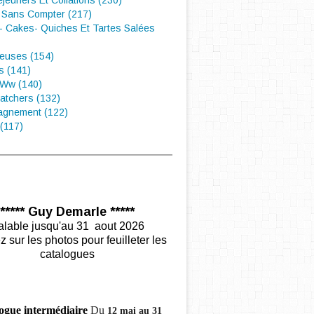
éjeuners Et Collations (230)
 Sans Compter (217)
- Cakes- Quiches Et Tartes Salées
euses (154)
s (141)
 Ww (140)
atchers (132)
gnement (122)
(117)
***** Guy Demarle *****
alable jusqu'au 31 aout 2026
z sur les photos pour feuilleter les
catalogues
ogue intermédiaire
Du
12 mai au 31