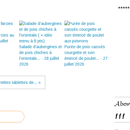
***** 𝑪
rcies au
illet
Salade d'aubergines et
Purée de pois cassés
de pois chiches à
courgette et son
l'orientale... - 28 juillet
émincé de poulet... - 27
2026
juillet 2026
etites tablettes de... »
𝓐𝓫𝓸𝓷
!!!