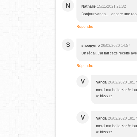
N
Nathalie
15/11/2021 21:32
Bonjour vanda…..encore une rece
Répondre
S
snoopymo
26/02/2020 14:57
Un régal. J'ai fait cette recette 
Répondre
V
Vanda
26/02/2020 18:1
merci ma belle <br /> to
/> bizzzzz
V
Vanda
26/02/2020 18:1
merci ma belle <br /> to
/> bizzzzz