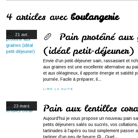
Conserves
Contact
4 articles avec
boulangerie
🥖 Pain protéiné aux 
21 avr.
(idéal petit-déjeuner)
Envie d’un petit-déjeuner sain, rassasiant et ric
aux graines est une excellente alternative au pa
et aux oléagineux, il apporte énergie et satiété 
journée. Facile à préparer, il...
LIRE LA SUITE
Pain aux lentilles cora
23 mars
Aujourd'hui je vous propose un nouveau pain sa
petits déjeuners salés ou sucrés, vos collatio
tartinades à l'apéro ou tout simplement passer au
tartiner d'un peu de beurre 😋...Quel...