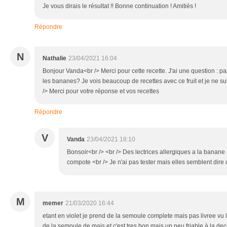
Je vous dirais le résultat !! Bonne continuation ! Amitiés !
Répondre
N
Nathalie
23/04/2021 16:04
Bonjour Vanda<br /> Merci pour cette recette. J'ai une question : p
les bananes? Je vois beaucoup de recettes avec ce fruit et je ne su
/> Merci pour votre réponse et vos recettes
Répondre
V
Vanda
23/04/2021 18:10
Bonsoir<br /> <br /> Des lectrices allergiques a la banan
compote <br /> Je n'ai pas tester mais elles semblent dire 
M
memer
21/03/2020 16:44
etant en violet je prend de la semoule complete mais pas livree vu l
de la semoule de mais et c'est tres bon mais un peu friable à la de