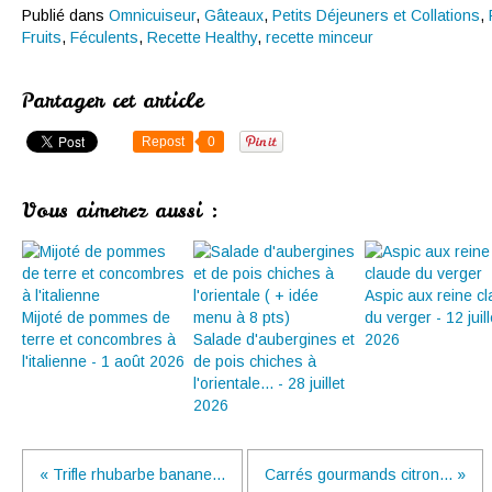
Publié dans
Omnicuiseur
,
Gâteaux
,
Petits Déjeuners et Collations
,
Fruits
,
Féculents
,
Recette Healthy
,
recette minceur
Partager cet article
Repost
0
Vous aimerez aussi :
Aspic aux reine c
Mijoté de pommes de
du verger - 12 juill
terre et concombres à
Salade d'aubergines et
2026
l'italienne - 1 août 2026
de pois chiches à
l'orientale... - 28 juillet
2026
« Trifle rhubarbe banane...
Carrés gourmands citron... »