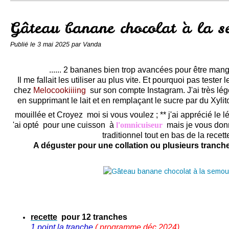
Conserves
Contact
Gâteau banane chocolat à la s
Publié le
3 mai 2025
par Vanda
...... 2 bananes bien trop avancées pour être mange
Il me fallait les utiliser au plus vite. Et pourquoi pas teste
chez
Melocookiiiing
sur son compte Instagram
. J'ai très l
en supprimant le lait et en remplaçant le sucre par du Xylito
mouillée et Croyez moi si vous voulez ; ** j'ai apprécié le
'ai opté pour une cuisson à
l'omnicuiseur
mais je vous don
traditionnel tout en bas de la recette
A déguster pour une collation ou plusieurs tranch
recette
pour 12 tranches
1 point la tranche
( programme déc 2024
)