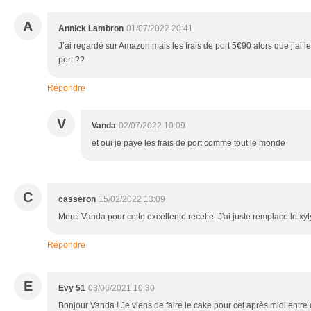
A
Annick Lambron
01/07/2022 20:41
J’ai regardé sur Amazon mais les frais de port 5€90 alors que j’ai le 
port ??
Répondre
V
Vanda
02/07/2022 10:09
et oui je paye les frais de port comme tout le monde
C
casseron
15/02/2022 13:09
Merci Vanda pour cette excellente recette. J'ai juste remplace le xyly
Répondre
E
Evy 51
03/06/2021 10:30
Bonjour Vanda ! Je viens de faire le cake pour cet après midi entre 