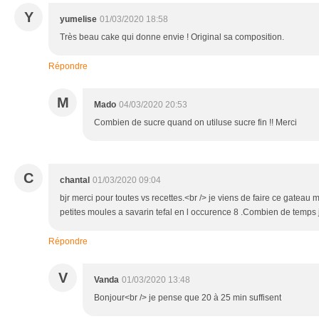
Y
yumelise
01/03/2020 18:58
Très beau cake qui donne envie ! Original sa composition.
Répondre
M
Mado
04/03/2020 20:53
Combien de sucre quand on utiluse sucre fin !! Merci
C
chantal
01/03/2020 09:04
bjr merci pour toutes vs recettes.<br /> je viens de faire ce gateau
petites moules a savarin tefal en l occurence 8 .Combien de temps je
Répondre
V
Vanda
01/03/2020 13:48
Bonjour<br /> je pense que 20 à 25 min suffisent