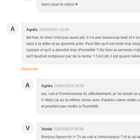
merci pour le retour ♥
A
Agnès
21/03/2023 16:58
fait hier, le mien n'est pas aussi joli, il n'a pas beaucoup levé et il 
suivi à la lettre et au gramme près. Peut être qu'il est resté trop lo
cuisson et qu'il a absorbé trop d'humidité ? Ou bien la semoule n'a
qu'il faudrait remplacer par de la farine ? Ceci dit, il est quand mê
Répondre
A
Agnès
23/04/2023 18:55
oui, cuit à l'l'omnicuiseur et, effectivement, je l'ai laissé u
/> Mais j'ai eu la même chose avec d'autres cakes restés 
et pourtant pas restés à l'humidité.
V
Vanda
23/03/2023 08:08
Bonjour Agnes<br /> Tu as cuit a l'omnicuiseur ? et tu as la