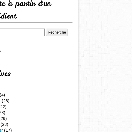
tte à partir d'un
édient
s
ives
(4)
t
(28)
22)
28)
(26)
(23)
er
(17)