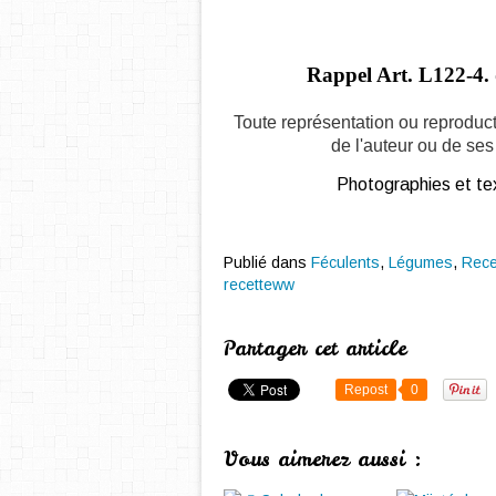
Rappel Art.
L122-4. 
Toute représentation ou reproduct
de l'auteur ou de ses 
Photographies et tex
Publié dans
Féculents
,
Légumes
,
Rece
recetteww
Partager cet article
Repost
0
Vous aimerez aussi :