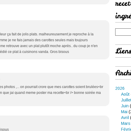
rece
ingr
leur ça fait de jolis plats. malheureusement je reproche à la
comme je ne fais jamais des carottes seules mais toujours
me retrouve avec un plat plutôt moche après.. du coup je n'en
Lien
 dédié ce plat à cuisinons vanda. Gros bisous
Arch
0
s photos ,... on pourrait crore que mes carottes soient brulées<br
2026
bon que jai quand meme poster ma recette<br /> bonne soirée ma
Août
Juille
Juin
(
Mai
(
Avril
Mars
Févri
bisous