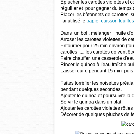
Éplucher les carottes violettes et 
régullier et pour gagner du temps d
Placer les bâtonnets de carottes s
j'ai utilisé le
papier cuisson feuilles
Dans un bol , mélanger l'huile d'oli
Arroser les carottes violettes de ce
Enfourner pour 25 min environ (to
carottes ......les carottes doivent êt
Faire chauffer une casserole d'ea
Rincer le quinoa à l'eau fraîche pui
Laisser cuire pendant 15 min puis l
Faites torréfier les noisettes pr
pendant quelques secondes.
Ajouter le quinoa et poursuivre la
Servir le quinoa dans un plat .
Ajouter les carottes violettes rôties 
Décorer de quelques pluches de fen