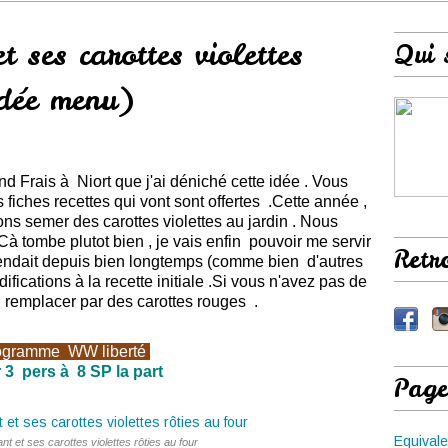
 ses carottes violettes
Qui 
idée menu)
d Frais à Niort que j'ai déniché cette idée . Vous
fiches recettes qui vont sont offertes .Cette année ,
ons semer des carottes violettes au jardin . Nous
Cà tombe plutot bien , je vais enfin pouvoir me servir
Retr
ttendait depuis bien longtemps (comme bien d'autres
difications à la recette initiale .Si vous n'avez pas de
 , remplacer par des carottes rouges .
ogramme
WW
liberté
 3 pers à
8 SP la part
Page
Equivale
t et ses carottes violettes rôties au four