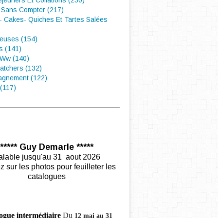
éjeuners Et Collations (230)
 Sans Compter (217)
- Cakes- Quiches Et Tartes Salées
euses (154)
s (141)
 Ww (140)
atchers (132)
gnement (122)
(117)
***** Guy Demarle *****
alable jusqu'au 31 aout 2026
z sur les photos pour feuilleter les
catalogues
ogue intermédiaire
Du
12 mai au 31