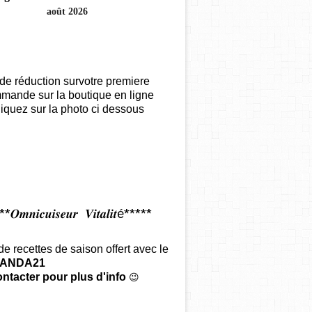
août 2026
de réduction survotre premiere
mande sur la boutique en ligne
iquez sur la photo ci dessous
𝑶𝒎𝒏𝒊𝒄𝒖𝒊𝒔𝒆𝒖𝒓 𝑽𝒊𝒕𝒂𝒍𝒊𝒕é*****
 de recettes de saison offert
avec le
ANDA21
ntacter pour plus d'info
😉