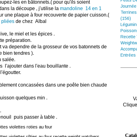
Petits D
coupez-les en bâtonnets.( pour qu'ils soient
Journée
ans la découpe , j'utilise la
mandoline 14 en 1
Terrines
ur une plaque à four recouverte de papier cuisson.(
(156)
 pliées
de chez Albal
Légumin
Poisson
ve, le miel et les épices .
Recette
tte préparation.
Weightw
ut va dependre de la grosseur de vos batonnets de
Accompa
re bien tendres ).
Entrées 
u salée.
s l'ajouter dans l'eau bouillante .
'égoutter.
éalablement concassées dans une poêle bien chaude
 cuisson quelques min .
V
Clique
.
ouil puis passer à table .
Catal