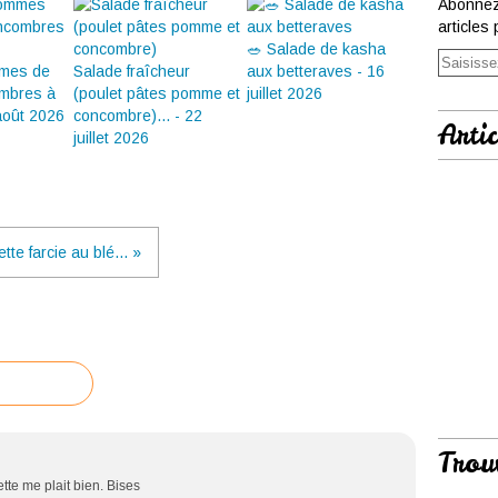
Abonnez
articles 
🥗 Salade de kasha
mmes de
Salade fraîcheur
aux betteraves - 16
ombres à
(poulet pâtes pomme et
juillet 2026
 août 2026
concombre)... - 22
Artic
juillet 2026
tte farcie au blé... »
Trou
tte me plait bien. Bises