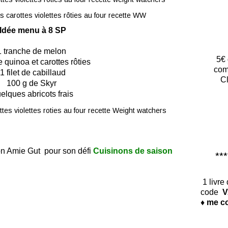
Idée menu à 8 SP
1 tranche de melon
5€ 
e quinoa et carottes rôties
com
1 filet de cabillaud
Cl
100 g de Skyr
elques abricots frais
on Amie Gut pour son défi
Cuisinons de saison
*****
1 livre
code
V
♦ me co