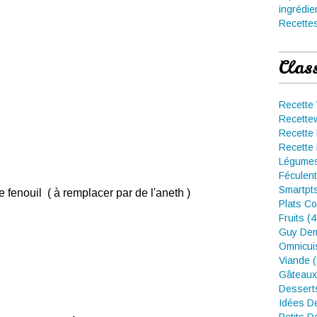
ingrédie
Recettes
Clas
Recette
Recette
Recette 
Recette 
Légumes
Féculent
Smartpt
 fenouil ( à remplacer par de l'aneth )
Plats Co
Fruits (
Guy Dem
Omnicui
Viande 
Gâteaux
Dessert
Idées D