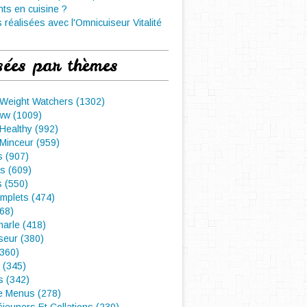
nts en cuisine ?
 réalisées avec l'Omnicuiseur Vitalité
sées par thèmes
 Weight Watchers (1302)
ww (1009)
Healthy (992)
Minceur (959)
 (907)
s (609)
s (550)
mplets (474)
468)
arle (418)
seur (380)
(360)
 (345)
s (342)
e Menus (278)