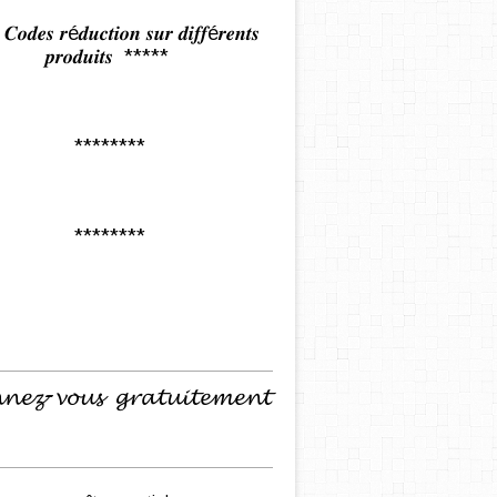
𝒅𝒆𝒔 𝒓é𝒅𝒖𝒄𝒕𝒊𝒐𝒏 𝒔𝒖𝒓 𝒅𝒊𝒇𝒇é𝒓𝒆𝒏𝒕𝒔
𝒑𝒓𝒐𝒅𝒖𝒊𝒕𝒔 *****
********
********
𝓷𝓮𝔃-𝓿𝓸𝓾𝓼 𝓰𝓻𝓪𝓽𝓾𝓲𝓽𝓮𝓶𝓮𝓷𝓽