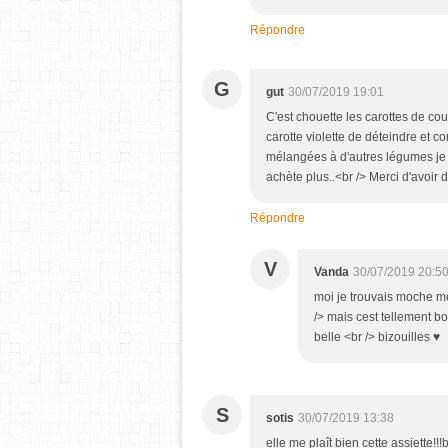
Répondre
G
gut
30/07/2019 19:01
C'est chouette les carottes de cou
carotte violette de déteindre et 
mélangées à d'autres légumes je 
achète plus..<br /> Merci d'avoir
Répondre
V
Vanda
30/07/2019 20:5
moi je trouvais moche me
/> mais cest tellement 
belle <br /> bizouilles ♥
S
sotis
30/07/2019 13:38
elle me plaît bien cette assiette!!!