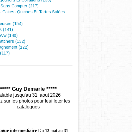
éjeuners Et Collations (230)
 Sans Compter (217)
- Cakes- Quiches Et Tartes Salées
euses (154)
s (141)
 Ww (140)
atchers (132)
gnement (122)
(117)
***** Guy Demarle *****
alable jusqu'au 31 aout 2026
z sur les photos pour feuilleter les
catalogues
ogue intermédiaire
Du
12 mai au 31