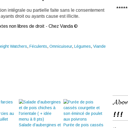
***** 𝑪
ion intégrale ou partielle faite sans le consentement
ayants droit ou ayants cause est illicite.
tes non libres de droit - Chez Vanda ©
eight Watchers
,
Féculents
,
Omnicuiseur
,
Légumes
,
Viande
𝓐𝓫𝓸𝓷
!!!
rcies au
illet
Salade d'aubergines et
Purée de pois cassés