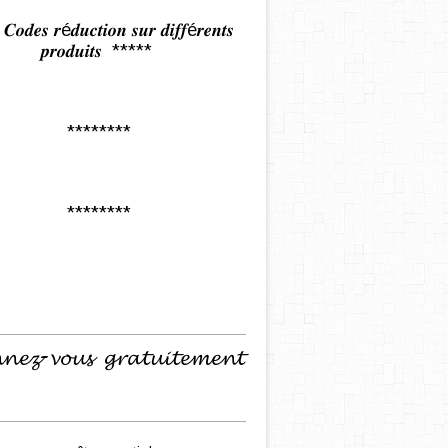
𝒅𝒆𝒔 𝒓é𝒅𝒖𝒄𝒕𝒊𝒐𝒏 𝒔𝒖𝒓 𝒅𝒊𝒇𝒇é𝒓𝒆𝒏𝒕𝒔
𝒑𝒓𝒐𝒅𝒖𝒊𝒕𝒔 *****
********
********
𝓷𝓮𝔃-𝓿𝓸𝓾𝓼 𝓰𝓻𝓪𝓽𝓾𝓲𝓽𝓮𝓶𝓮𝓷𝓽