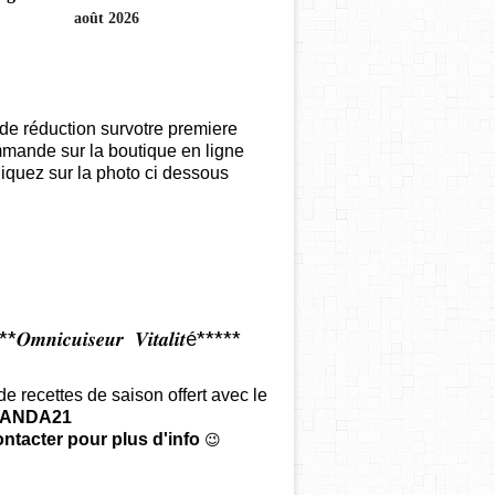
août 2026
de réduction survotre premiere
mande sur la boutique en ligne
iquez sur la photo ci dessous
𝑶𝒎𝒏𝒊𝒄𝒖𝒊𝒔𝒆𝒖𝒓 𝑽𝒊𝒕𝒂𝒍𝒊𝒕é*****
 de recettes de saison offert
avec le
ANDA21
ntacter pour plus d'info
😉