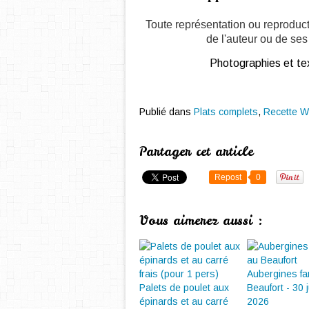
Toute représentation ou reproduct
de l'auteur ou de ses 
Photographies et tex
Publié dans
Plats complets
,
Recette W
Partager cet article
Repost
0
Vous aimerez aussi :
Aubergines fa
Palets de poulet aux
Beaufort - 30 ju
épinards et au carré
2026