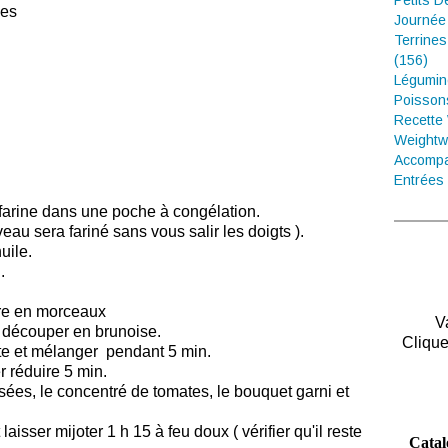
Petits D
ées
Journée
s
Terrines
(156)
Légumin
Poisson
Recette
Weightw
Accompa
Entrées 
farine dans une poche à congélation.
eau sera fariné sans vous salir les doigts ).
uile.
.
rre en morceaux
V
s découper en brunoise.
Clique
te et mélanger pendant 5 min.
r réduire
5 min.
sées, le concentré de tomates, le bouquet garni et
 laisser mijoter 1 h 15 à feu doux ( vérifier qu'il reste
Catal