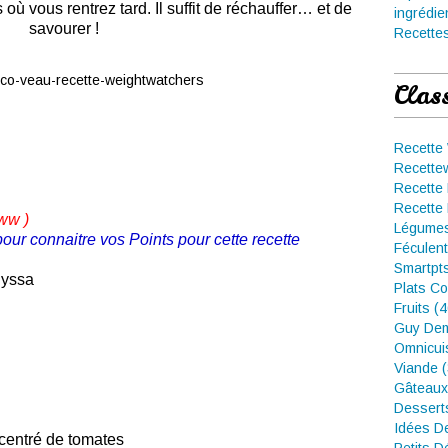
où vous rentrez tard. Il suffit de réchauffer… et de
ingrédie
savourer !
Recettes
Clas
Recette
Recette
Recette 
Recette 
 ww
)
Légumes
pour connaitre vos Points pour cette recette
Féculent
Smartpt
elyssa
Plats Co
Fruits (
Guy Dem
Omnicui
Viande 
Gâteaux
Dessert
Idées D
ncentré de tomates