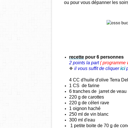
ou pour vous dépanner les soirs 
recette
pour 6 personnes
2 points la part
( programme
il vous suffit de cliquer
ici
🔷
4 CC d'huile d'olive Terra D
1 CS de farine
6 tranches de
jarret de veau
220 g de
carottes
220 g de céleri rave
1 oignon haché
250 ml de vin blanc
300 ml d'eau
1 petite boite de 70 g de co