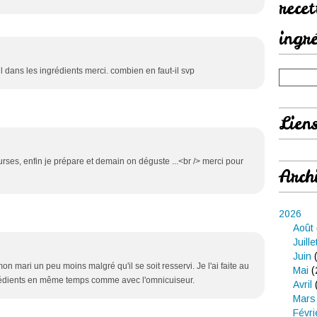
rece
ingr
l dans les ingrédients merci. combien en faut-il svp
Lien
ourses, enfin je prépare et demain on déguste ...<br /> merci pour
Arch
2026
Août
Juille
Juin
(
on mari un peu moins malgré qu'il se soit resservi. Je l'ai faite au
Mai
(
grédients en même temps comme avec l'omnicuiseur.
Avril
Mars
Févri