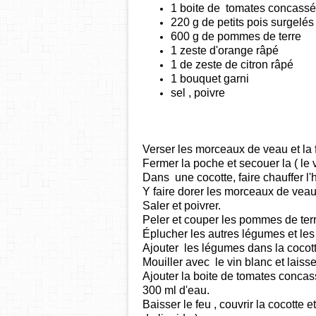
1 boite de
tomates
concass
220 g de petits pois surgelé
600 g de
pommes de terre
1 zeste d'orange râpé
1 de zeste de citron râpé
1 bouquet garni
sel , poivre
Verser les morceaux de veau et la 
Fermer la poche et secouer la ( le v
Dans une cocotte, faire chauffer l'h
Y faire dorer les morceaux de veau
Saler et poivrer.
Peler et couper les pommes de te
Éplucher les autres légumes et le
Ajouter les légumes dans la cocot
Mouiller avec le vin blanc et laisse
Ajouter la boite de tomates concas
300 ml d'eau.
Baisser le feu , couvrir la cocotte et