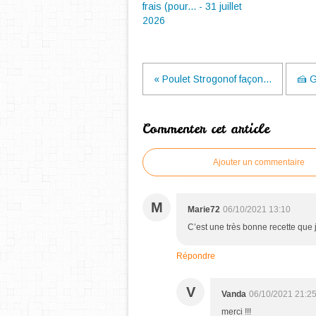
frais (pour... - 31 juillet
2026
« Poulet Strogonof façon...
🍰 
Commenter cet article
Ajouter un commentaire
M
Marie72
06/10/2021 13:10
C’est une très bonne recette que 
Répondre
V
Vanda
06/10/2021 21:2
merci !!!