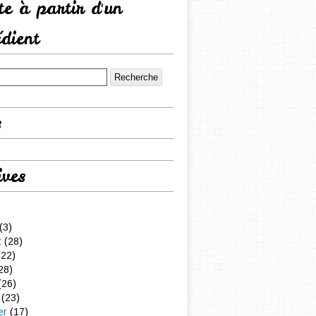
tte à partir d'un
édient
s
ives
(3)
t
(28)
22)
28)
(26)
(23)
er
(17)