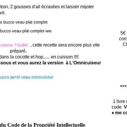
tron, 2 gousses d'ail écrasées et laisser mijoter
ir.
5€ 
com
Cl
uiseur Vitalité
, cette recette sera encore plus vite
préparé.
ans la cocotte et hop...... en cuisson !!!!
essous et vous aurez la version à L'Omnicuiseur
*****
1 livre
code
V
♦ me co
du Code de la Propriété Intellectuelle