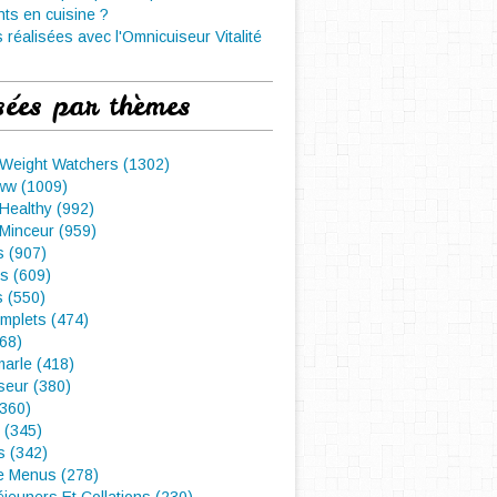
nts en cuisine ?
 réalisées avec l'Omnicuiseur Vitalité
sées par thèmes
 Weight Watchers (1302)
ww (1009)
Healthy (992)
Minceur (959)
 (907)
s (609)
s (550)
mplets (474)
468)
arle (418)
seur (380)
(360)
 (345)
s (342)
e Menus (278)