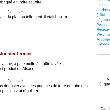
Petits D
fabriqué en Indre et Loire.
Journée
Terrines
J'ai testé
(156)
vite du plateau tellement il était bon ◄
Légumin
Poisson
Recette
Weightw
Accompa
Entrées 
Munster fermier
 vache, à pâte molle à croûte lavée .
 est produit en Alsace
V
J'ai testé
Clique
s déguster avec des pommes de terre en robe des
mps ...un vrai régal ◄
Catal