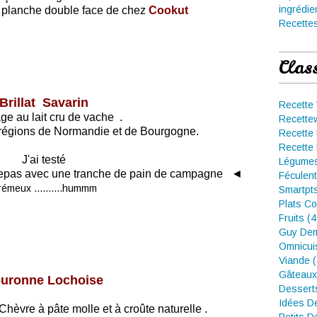
ingrédie
a planche double face de chez
Cookut
Recettes
Clas
Brillat Savarin
Recette
e au lait cru de vache .
Recette
es régions de Normandie et de Bourgogne.
Recette 
Recette 
J'ai testé
Légumes
 repas avec une tranche de pain de campagne ◄
Féculent
rémeux ..........hummm
Smartpt
Plats Co
Fruits (
Guy Dem
Omnicui
Viande 
Gâteaux
uronne Lochoise
Dessert
Idées D
Chèvre à pâte molle et à croûte naturelle .