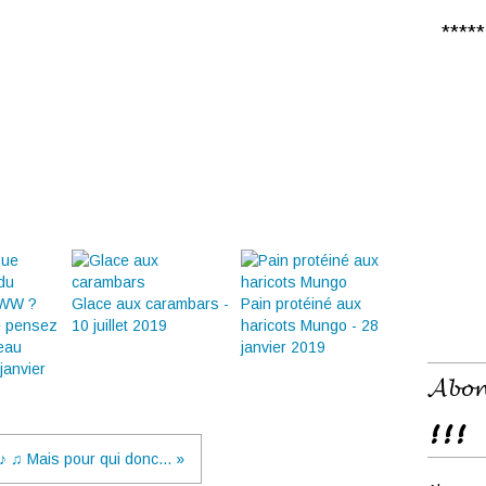
***** 𝑪
Glace aux carambars -
Pain protéiné aux
e pensez
10 juillet 2019
haricots Mungo - 28
eau
janvier 2019
janvier
𝓐𝓫𝓸𝓷
!!!
♪ ♫ Mais pour qui donc... »