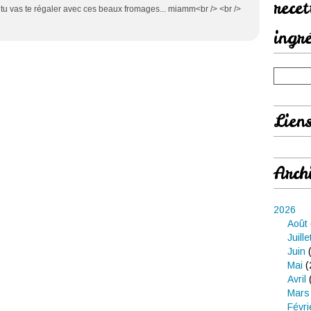
rece
> tu vas te régaler avec ces beaux fromages... miamm<br /> <br />
ingr
Lien
Arch
2026
Août
Juille
Juin
(
Mai
(
Avril
Mars
Févri