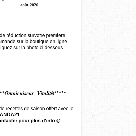
août 2026
de réduction survotre premiere
mande sur la boutique en ligne
iquez sur la photo ci dessous
𝑶𝒎𝒏𝒊𝒄𝒖𝒊𝒔𝒆𝒖𝒓 𝑽𝒊𝒕𝒂𝒍𝒊𝒕é*****
 de recettes de saison offert
avec le
ANDA21
ntacter pour plus d'info
😉