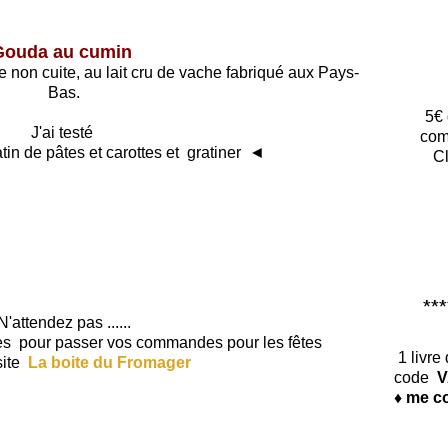
Gouda au cumin
non cuite, au lait cru de vache fabriqué aux Pays-
Bas.
5€ 
J'ai testé
com
in de pâtes et carottes et gratiner ◄
Cl
*****
N'attendez pas ......
tes pour passer vos commandes pour les fêtes
1 livre
site
La boite du Fromager
code
V
♦ me co