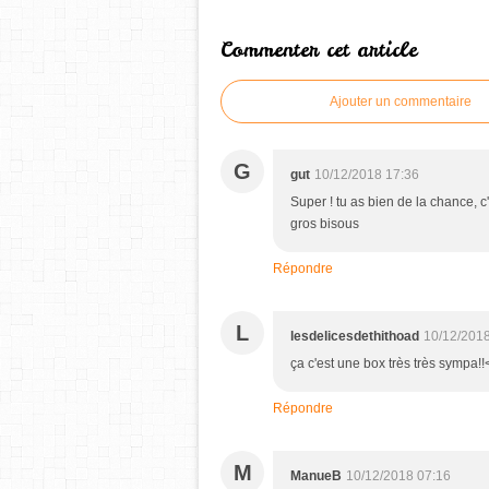
Commenter cet article
Ajouter un commentaire
G
gut
10/12/2018 17:36
Super ! tu as bien de la chance, c
gros bisous
Répondre
L
lesdelicesdethithoad
10/12/2018
ça c'est une box très très sympa!
Répondre
M
ManueB
10/12/2018 07:16