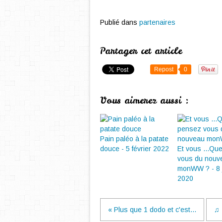
Publié dans
partenaires
Partager cet article
Repost
0
Vous aimerez aussi :
Pain paléo à la patate
douce - 5 février 2022
Et vous ...Qu
vous du nouv
monWW ? - 8 
2020
« Plus que 1 dodo et c'est...
♫ 