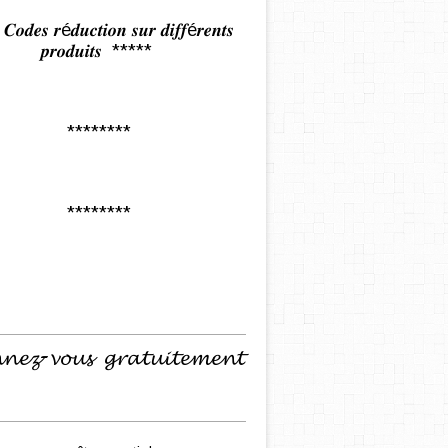
𝒅𝒆𝒔 𝒓é𝒅𝒖𝒄𝒕𝒊𝒐𝒏 𝒔𝒖𝒓 𝒅𝒊𝒇𝒇é𝒓𝒆𝒏𝒕𝒔
𝒑𝒓𝒐𝒅𝒖𝒊𝒕𝒔 *****
********
********
𝓷𝓮𝔃-𝓿𝓸𝓾𝓼 𝓰𝓻𝓪𝓽𝓾𝓲𝓽𝓮𝓶𝓮𝓷𝓽