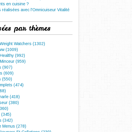
nts en cuisine ?
 réalisées avec l'Omnicuiseur Vitalité
sées par thèmes
 Weight Watchers (1302)
ww (1009)
Healthy (992)
Minceur (959)
 (907)
s (609)
s (550)
mplets (474)
468)
arle (418)
seur (380)
(360)
 (345)
s (342)
e Menus (278)