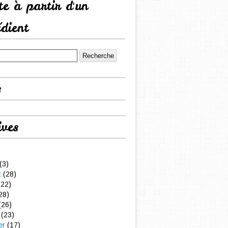
tte à partir d'un
édient
s
ives
(3)
t
(28)
22)
28)
(26)
(23)
er
(17)