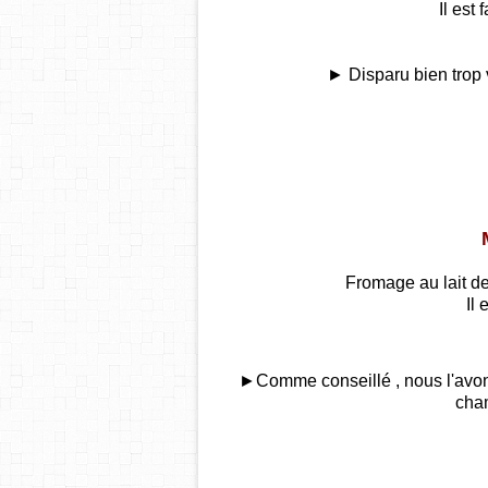
Il est 
► Disparu bien trop 
Fromage au lait de
Il
►Comme conseillé , nous l'avon
cha