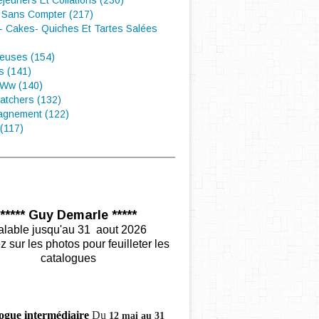
éjeuners Et Collations (230)
 Sans Compter (217)
- Cakes- Quiches Et Tartes Salées
euses (154)
s (141)
 Ww (140)
atchers (132)
gnement (122)
(117)
***** Guy Demarle *****
alable jusqu'au 31 aout 2026
z sur les photos pour feuilleter les
catalogues
ogue intermédiaire
Du
12 mai au 31