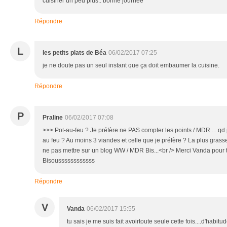
cuisiner un peu plus.. bonne journée
Répondre
L
les petits plats de Béa
06/02/2017 07:25
je ne doute pas un seul instant que ça doit embaumer la cuisine.
Répondre
P
Praline
06/02/2017 07:08
>>> Pot-au-feu ? Je préfère ne PAS compter les points / MDR ... qd 
au feu ? Au moins 3 viandes et celle que je préfère ? La plus grasse
ne pas mettre sur un blog WW / MDR Bis...<br /> Merci Vanda pour t
Bisoussssssssssss
Répondre
V
Vanda
06/02/2017 15:55
tu sais je me suis fait avoirtoute seule cette fois....d'habi