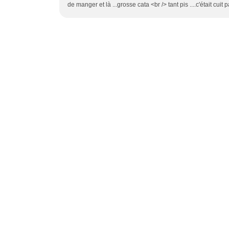
de manger et là ...grosse cata <br /> tant pis ....c'était cuit p