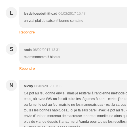
L
lesdelicesdethithoad
06/02/2017 15:47
un vrai plat de saison!! bonne semaine
Répondre
S
sotis
06/02/2017 13:31
miammmmmm!!! bisous
Répondre
N
Nicky
06/02/2017 10:03
Ce pot au feu donne envie.. mais je resterai à l'ancienne méthode d'i
crois, où avec WW on faisait cuire les légumes à part .. certes j'en
parfumer le pot au feu, mais je ne les mangeais pas - exit la carotte 
toutes les bonnes habitudes.. lol je faisais pareil avec le pot au feu 
envie d'un bon morceau de macreuse tendre et moelleuse alors q
plus de viande depuis 3 ans.. merci Vanda pour toutes les recettes 