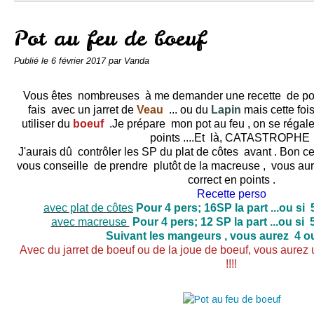
Conserves
Contact
Pot au feu de boeuf
Publié le
6 février 2017
par Vanda
Vous êtes nombreuses à me demander une recette de pot a
fais avec un jarret de
Veau
... ou du
Lapin
mais cette fois
utiliser du
boeuf
.Je prépare mon pot au feu , on se régale
points ....Et là, CATASTROPHE
J'aurais dû contrôler les SP du plat de côtes avant . Bon ce q
vous conseille de prendre plutôt de la macreuse , vous aure
correct en points .
Recette perso
avec plat de côtes
Pour 4 pers; 16SP la part ...ou si 
avec macreuse
Pour 4 pers; 12 SP la part ...ou si 
Suivant les mangeurs , vous aurez 4 ou
Avec du jarret de boeuf ou de la joue de boeuf, vous aur
!!!!