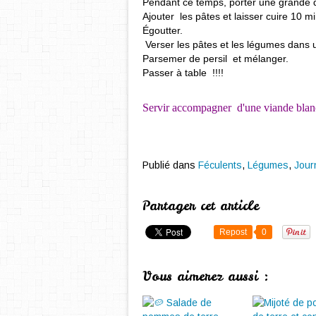
Pendant ce temps, porter une grande qu
Ajouter les pâtes et laisser cuire 10 mi
Égoutter.
Verser les pâtes et les légumes dans u
Parsemer de persil et mélanger.
Passer à table !!!!
Servir accompagner d'une viande blanc
Publié dans
Féculents
,
Légumes
,
Jour
Partager cet article
Repost
0
Vous aimerez aussi :