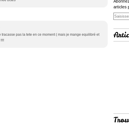
rnée bises
Abonnez
articles 
5
Artic
e tracasse pas la tete en ce moment ( mais je mange equilibré et
!!!
Trou