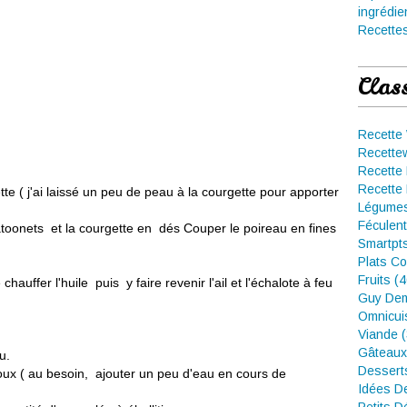
ingrédie
Recettes
Clas
Recette
Recette
Recette 
Recette 
ette ( j'ai laissé un peu de peau à la courgette pour apporter
Légumes
Féculent
batoonets et la courgette en dés Couper le poireau en fines
Smartpt
Plats Co
Fruits (
auffer l'huile puis y faire revenir l'ail et l'échalote à feu
Guy Dem
Omnicui
Viande 
Gâteaux
u.
Dessert
doux ( au besoin, ajouter un peu d'eau en cours de
Idées D