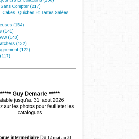
éjeuners Et Collations (230)
 Sans Compter (217)
- Cakes- Quiches Et Tartes Salées
euses (154)
s (141)
 Ww (140)
atchers (132)
gnement (122)
(117)
***** Guy Demarle *****
alable jusqu'au 31 aout 2026
z sur les photos pour feuilleter les
catalogues
ogue intermédiaire
Du
12 mai au 31