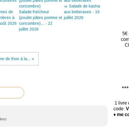
🥗 Salade de kasha
mmes de
Salade fraîcheur
aux betteraves - 16
ombres à
(poulet pâtes pomme et
juillet 2026
 août 2026
concombre)... - 22
juillet 2026
5€ 
com
Cl
ne de thon à la... »
*****
1 livre
code
V
♦ me co
Merci