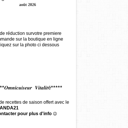
août 2026
de réduction survotre premiere
mande sur la boutique en ligne
iquez sur la photo ci dessous
𝑶𝒎𝒏𝒊𝒄𝒖𝒊𝒔𝒆𝒖𝒓 𝑽𝒊𝒕𝒂𝒍𝒊𝒕é*****
 de recettes de saison offert
avec le
ANDA21
ntacter pour plus d'info
😉