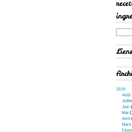
rece
ingr
Lien
Arch
2026
Août
Juille
Juin
(
Mai
(
Avril
Mars
Févri