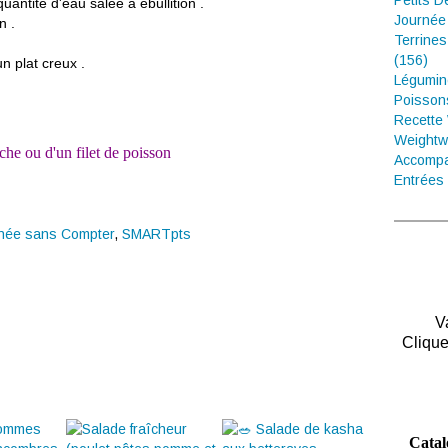
Petits D
antité d'eau salée à ébullition .
Journée
n .
Terrines
(156)
n plat creux .
Légumin
Poisson
Recette
Weightw
he ou d'un filet de poisson
Accompa
Entrées 
née sans Compter
,
SMARTpts
V
Clique
Catal