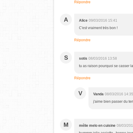
Répondre
A
Alice
09/03/2016 15:41
C'est vraiment très bon !
Répondre
S
sotis
08/03/2016 13:58
tu as raison pourquoi se casser la 
Répondre
V
Vanda
08/03/2016 14:3
j'aime bien passer du tem
M
mélie melo en cuisine
08/03/201