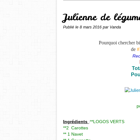
Julienne de légum
Publié le
8 mars 2016
par Vanda
Pourquoi chercher bie
de
#
Rec
Tot
Pou
p
Ingrédients
:
**LOGOS VERTS
**2 Carottes
** 1 Navet