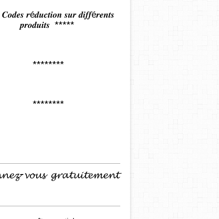
𝒅𝒆𝒔 𝒓é𝒅𝒖𝒄𝒕𝒊𝒐𝒏 𝒔𝒖𝒓 𝒅𝒊𝒇𝒇é𝒓𝒆𝒏𝒕𝒔
𝒑𝒓𝒐𝒅𝒖𝒊𝒕𝒔 *****
********
********
𝓷𝓮𝔃-𝓿𝓸𝓾𝓼 𝓰𝓻𝓪𝓽𝓾𝓲𝓽𝓮𝓶𝓮𝓷𝓽