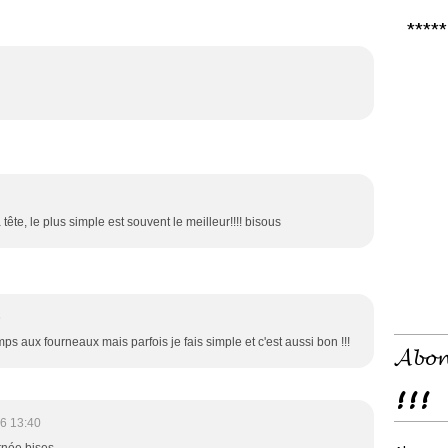
***** 𝑪
tête, le plus simple est souvent le meilleur!!!! bisous
5
ps aux fourneaux mais parfois je fais simple et c'est aussi bon !!!
𝓐𝓫𝓸𝓷
!!!
6 13:40