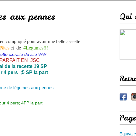
es aux pennes
Qui 
n compliqué pour avoir une belle assiette
Pâtes
et de
#Légumes!!!
ette extraite du site WW
PARFAIT EN JSC
al de la recette 19 SP
r 4 pers ;5 SP la part
Retr
our 4 pers; 4PP la part
Page
Equivale