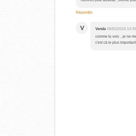
hummm jolie assiette , bonne jou
Répondre
V
Vanda
08/03/2016 14:3
comme tu vois ...je ne m
c'est cà le plus important !