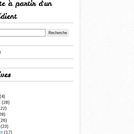
tte à partir d'un
édient
s
ives
(4)
t
(28)
22)
28)
(26)
(23)
er
(17)