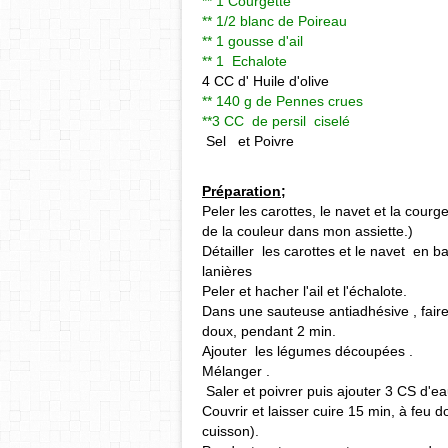
** 1 Courgette
** 1/2 blanc de Poireau
** 1 gousse d'ail
** 1 Echalote
4 CC d' Huile d'olive
** 140 g de Pennes crues
**3 CC de persil ciselé
Sel et Poivre
Préparation;
Peler les carottes, le navet et la courg
de la couleur dans mon assiette.)
Détailler les carottes et le navet en 
lanières
Peler et hacher l'ail et l'échalote.
Dans une sauteuse antiadhésive , faire ch
doux, pendant 2 min.
Ajouter les légumes découpées .
Mélanger .
Saler et poivrer puis ajouter 3 CS d'ea
Couvrir et laisser cuire 15 min, à feu 
cuisson).