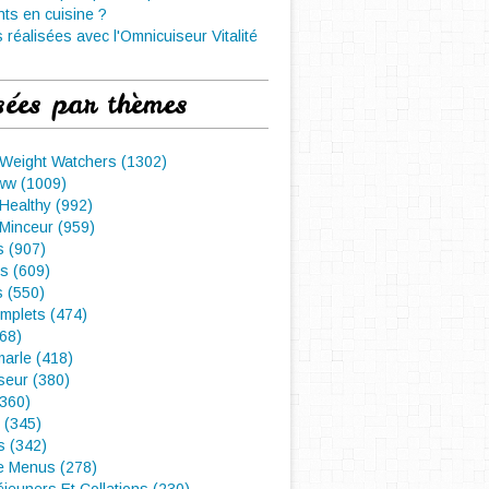
nts en cuisine ?
 réalisées avec l'Omnicuiseur Vitalité
sées par thèmes
 Weight Watchers (1302)
ww (1009)
Healthy (992)
Minceur (959)
 (907)
s (609)
s (550)
mplets (474)
468)
arle (418)
seur (380)
(360)
 (345)
s (342)
e Menus (278)