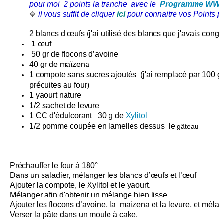
pour moi 2 points la tranche avec le
Programme W
il vous suffit de cliquer
ici
pour connaitre vos Points p
🔷
2 blancs d’œufs (j'ai utilisé des blancs que j'avais cong
1 œuf
50 gr de flocons d’avoine
40 gr de maïzena
1 compote sans sucres ajoutés
(j'ai remplacé par 10
précuites au four)
1 yaourt nature
1/2 sachet de levure
1 CC d'édulcorant
30 g de
Xylitol
1/2 pomme coupée en lamelles dessus le
gâteau
Préchauffer le four à 180°
Dans un saladier, mélanger les blancs d’œufs et l’œuf.
Ajouter la compote, le Xylitol et le yaourt.
Mélanger afin d'obtenir un mélange bien lisse.
Ajouter les flocons d’avoine, la maizena et la levure, et mé
Verser la pâte dans un moule à cake.