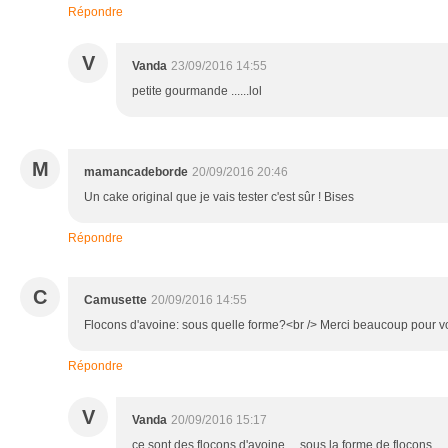
Répondre
V
Vanda
23/09/2016 14:55
petite gourmande ......lol
M
mamancadeborde
20/09/2016 20:46
Un cake original que je vais tester c'est sûr ! Bises
Répondre
C
Camusette
20/09/2016 14:55
Flocons d'avoine: sous quelle forme?<br /> Merci beaucoup pour v
Répondre
V
Vanda
20/09/2016 15:17
ce sont des flocons d'avoine ....sous la forme de flocons ...