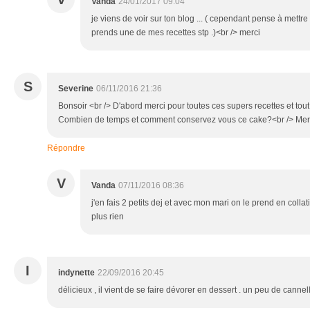
Vanda
24/01/2017 09:04
je viens de voir sur ton blog ... ( cependant pense à mettre
prends une de mes recettes stp .)<br /> merci
S
Severine
06/11/2016 21:36
Bonsoir <br /> D'abord merci pour toutes ces supers recettes et tout l
Combien de temps et comment conservez vous ce cake?<br /> Mer
Répondre
V
Vanda
07/11/2016 08:36
j'en fais 2 petits dej et avec mon mari on le prend en collati
plus rien
I
indynette
22/09/2016 20:45
délicieux , il vient de se faire dévorer en dessert . un peu de cannel