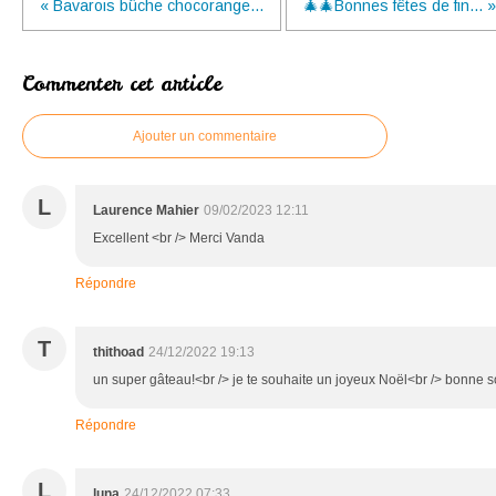
« Bavarois bûche chocorange...
🎄🎄Bonnes fêtes de fin... »
Commenter cet article
Ajouter un commentaire
L
Laurence Mahier
09/02/2023 12:11
Excellent <br /> Merci Vanda
Répondre
T
thithoad
24/12/2022 19:13
un super gâteau!<br /> je te souhaite un joyeux Noël<br /> bonne s
Répondre
L
luna
24/12/2022 07:33