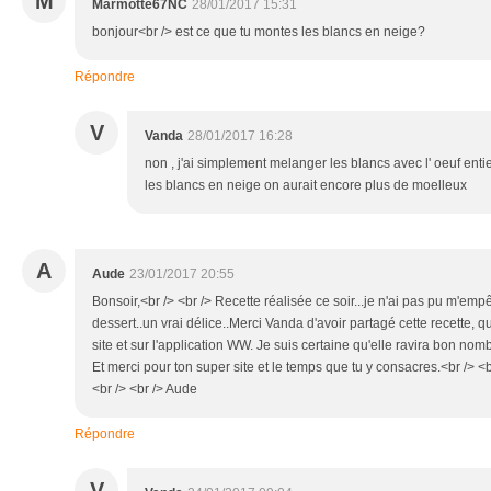
M
Marmotte67NC
28/01/2017 15:31
bonjour<br /> est ce que tu montes les blancs en neige?
Répondre
V
Vanda
28/01/2017 16:28
non , j'ai simplement melanger les blancs avec l' oeuf entie
les blancs en neige on aurait encore plus de moelleux
A
Aude
23/01/2017 20:55
Bonsoir,<br /> <br /> Recette réalisée ce soir...je n'ai pas pu m'em
dessert..un vrai délice..Merci Vanda d'avoir partagé cette recette, q
site et sur l'application WW. Je suis certaine qu'elle ravira bon nom
Et merci pour ton super site et le temps que tu y consacres.<br /> <
<br /> <br /> Aude
Répondre
V