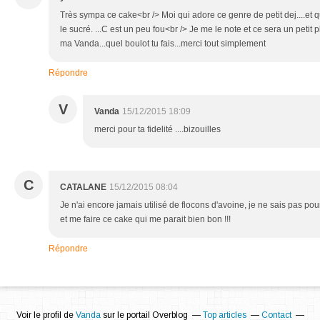
Très sympa ce cake<br /> Moi qui adore ce genre de petit dej....e
le sucré. ...C est un peu fou<br /> Je me le note et ce sera un petit p
ma Vanda...quel boulot tu fais...merci tout simplement
Répondre
V
Vanda
15/12/2015 18:09
merci pour ta fidelité ....bizouilles
C
CATALANE
15/12/2015 08:04
Je n'ai encore jamais utilisé de flocons d'avoine, je ne sais pas pour
et me faire ce cake qui me parait bien bon !!!
Répondre
Voir le profil de
Vanda
sur le portail Overblog
Top articles
Contact