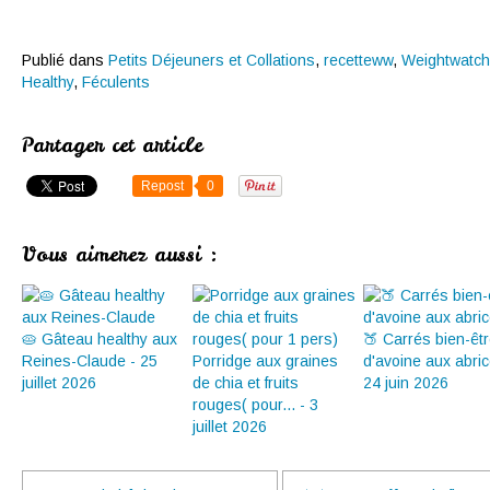
Publié dans
Petits Déjeuners et Collations
,
recetteww
,
Weightwatch
Healthy
,
Féculents
Partager cet article
Repost
0
Vous aimerez aussi :
🥧 Gâteau healthy aux
🍑 Carrés bien-êt
Reines-Claude - 25
Porridge aux graines
d'avoine aux abric
juillet 2026
de chia et fruits
24 juin 2026
rouges( pour... - 3
juillet 2026