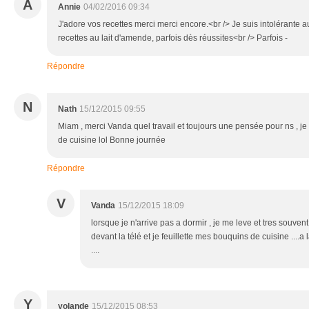
A
Annie
04/02/2016 09:34
J'adore vos recettes merci merci encore.<br /> Je suis intolérante a
recettes au lait d'amende, parfois dès réussites<br /> Parfois -
Répondre
N
Nath
15/12/2015 09:55
Miam , merci Vanda quel travail et toujours une pensée pour ns , je 
de cuisine lol Bonne journée
Répondre
V
Vanda
15/12/2015 18:09
lorsque je n'arrive pas a dormir , je me leve et tres souven
devant la télé et je feuillette mes bouquins de cuisine ....
....
Y
yolande
15/12/2015 08:53