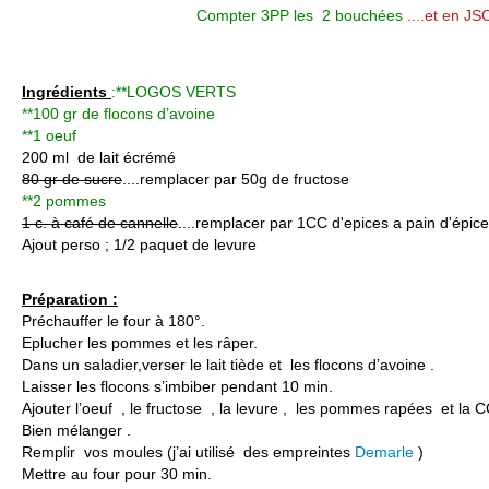
Compter 3PP les 2 bouchées
....et en J
Ingrédients
:**LOGOS VERTS
**100 gr de flocons d’avoine
**1 oeuf
200 ml de lait écrémé
80 gr de sucre
....remplacer par 50g de fructose
**2 pommes
1 c. à café de cannelle
....remplacer par 1CC d'epices a pain d'épic
Ajout perso ; 1/2 paquet de levure
Préparation :
Préchauffer le four à 180°.
Eplucher les pommes et les râper.
Dans un saladier,verser le lait tiède et les flocons d’avoine .
Laisser les flocons s’imbiber pendant 10 min.
Ajouter l’oeuf , le fructose , la levure , les pommes rapées et la C
Bien mélanger .
Remplir vos moules (j’ai utilisé des empreintes
Demarle
)
Mettre au four pour 30 min.