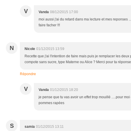
V
Vanda
08/12/2015 17:00
moi aussi j'ai du retard dans ma lecture et mes reponses .
faire facher !!!
N
Nicole
01/12/2015 13:59
Recette que j'ai l'intention de faire mais puis je remplacer les de
compote sans sucre, type Materne ou Alice ? Merci pour ta réponse s
Répondre
V
Vanda
01/12/2015 18:20
je pense que tu vas avoir un effet trop mouillé .....pour moi 
pommes rapées
S
samia
01/12/2015 13:11