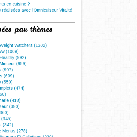
nts en cuisine ?
 réalisées avec l'Omnicuiseur Vitalité
sées par thèmes
 Weight Watchers (1302)
ww (1009)
Healthy (992)
Minceur (959)
 (907)
s (609)
s (550)
mplets (474)
468)
arle (418)
seur (380)
(360)
 (345)
s (342)
e Menus (278)