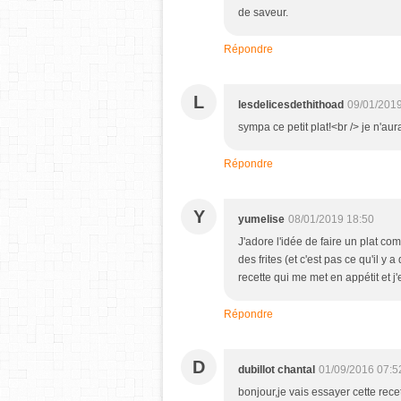
de saveur.
Répondre
L
lesdelicesdethithoad
09/01/2019
sympa ce petit plat!<br /> je n'aur
Répondre
Y
yumelise
08/01/2019 18:50
J'adore l'idée de faire un plat co
des frites (et c'est pas ce qu'il y 
recette qui me met en appétit et j'
Répondre
D
dubillot chantal
01/09/2016 07:5
bonjour,je vais essayer cette re