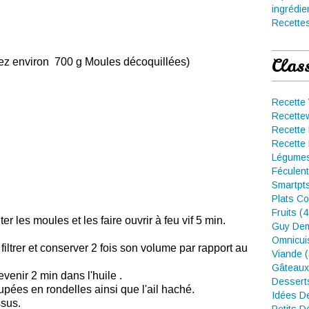
ingrédie
Recettes
Clas
rez environ 700 g Moules décoquillées)
Recette
Recette
Recette 
Recette 
Légumes
Féculent
Smartpt
Plats Co
Fruits (
ter les moules et les faire ouvrir à feu vif 5 min.
Guy Dem
Omnicui
 filtrer et conserver 2 fois son volume par rapport au
Viande 
Gâteaux
evenir 2 min dans l'huile .
Dessert
upées en rondelles ainsi que l'ail haché.
Idées D
ssus.