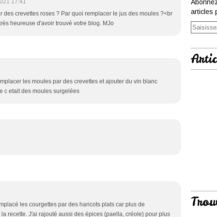
021 17:41
Abonnez
articles 
r des crevettes roses ? Par quoi remplacer le jus des moules ?<br
très heureuse d'avoir trouvé votre blog. MJo
Artic
1
mplacer les moules par des crevettes et ajouter du vin blanc
ue c etait des moules surgelées
Trou
i remplacé les courgettes par des haricots plats car plus de
a recette. J'ai rajouté aussi des épices (paella, créole) pour plus