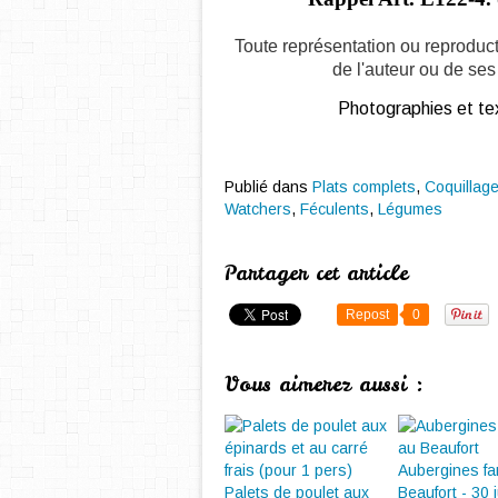
Toute représentation ou reproduct
de l'auteur ou de ses 
Photographies et tex
Publié dans
Plats complets
,
Coquillage
Watchers
,
Féculents
,
Légumes
Partager cet article
Repost
0
Vous aimerez aussi :
Aubergines fa
Palets de poulet aux
Beaufort - 30 ju