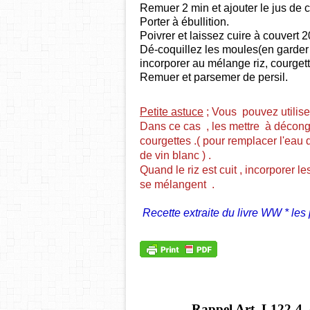
Remuer 2 min et ajouter le jus de 
Porter à ébullition.
Poivrer et laissez cuire à couvert 2
Dé-coquillez les moules(en garder 
incorporer au mélange riz, courgette
Remuer et parsemer de persil.
Petite astuce
; Vous pouvez utilis
Dans ce cas , les mettre à déconge
courgettes .( pour remplacer l'eau d
de vin blanc ) .
Quand le riz est cuit , incorporer l
se mélangent .
Recette extraite du livre WW * les
Rappel Art.
L122-4. 