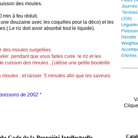
Petits D
cuisson des moules.
Journée
Terrines
0 min à feu réduit.
(156)
une douzaine avec les coquilles pour la déco) et les
Légumin
s.( Le riz doit avoir absorbé tout le liquide).
Poisson
Recette
Weightw
Accompa
er des moules surgelées
Entrées 
ler pendant que vous faites cuire le riz et les
e cuisson des moules , j'utilise une petite bouteille
es moules , et laisser 5 minutes afin que les saveurs
 poissons de 2002 *
V
Clique
Catal
du Code de la Propriété Intellectuelle