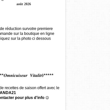
août 2026
de réduction survotre premiere
mande sur la boutique en ligne
iquez sur la photo ci dessous
𝑶𝒎𝒏𝒊𝒄𝒖𝒊𝒔𝒆𝒖𝒓 𝑽𝒊𝒕𝒂𝒍𝒊𝒕é*****
 de recettes de saison offert
avec le
ANDA21
ntacter pour plus d'info
😉