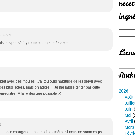
rece
ingr
 08:24
ais pas pensé à y mettre du riz!<br /> bises
Lien
Arch
mplet avec des moules ! J'ai toujours habitude de les servir avec
a des plus légers, mais on adore !). Je me laisse tenter par cette
2026
enregistre ! A faire dès que possible ;-)
Août
Juille
Juin
(
Mai
(
Avril
2
Mars
cette pour changer de moules frites même si nous ne sommes ps
Févri