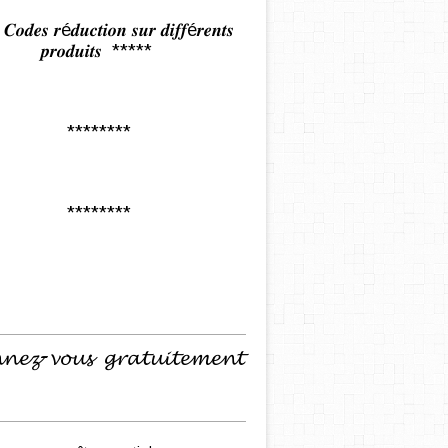
𝒅𝒆𝒔 𝒓é𝒅𝒖𝒄𝒕𝒊𝒐𝒏 𝒔𝒖𝒓 𝒅𝒊𝒇𝒇é𝒓𝒆𝒏𝒕𝒔
𝒑𝒓𝒐𝒅𝒖𝒊𝒕𝒔 *****
********
********
𝓷𝓮𝔃-𝓿𝓸𝓾𝓼 𝓰𝓻𝓪𝓽𝓾𝓲𝓽𝓮𝓶𝓮𝓷𝓽