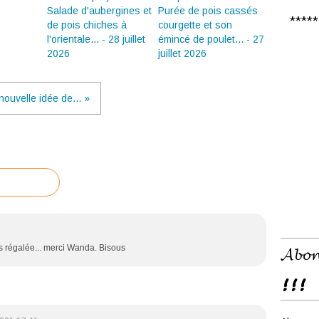
Salade d'aubergines et
Purée de pois cassés
***** 𝑪
de pois chiches à
courgette et son
l'orientale... - 28 juillet
émincé de poulet... - 27
2026
juillet 2026
ouvelle idée de... »
𝓐𝓫𝓸𝓷
is régalée... merci Wanda. Bisous
!!!