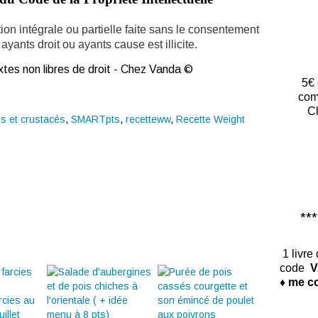
ion intégrale ou partielle faite sans le consentement
ayants droit ou ayants cause est illicite.
tes non libres de droit - Chez Vanda ©
5€ 
com
Cl
s et crustacés
,
SMARTpts
,
recetteww
,
Recette Weight
*****
1 livre
code
V
♦ me co
rcies au
illet