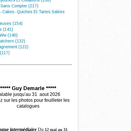
éjeuners Et Collations (230)
 Sans Compter (217)
- Cakes- Quiches Et Tartes Salées
euses (154)
s (141)
 Ww (140)
atchers (132)
gnement (122)
(117)
***** Guy Demarle *****
alable jusqu'au 31 aout 2026
z sur les photos pour feuilleter les
catalogues
ogue intermédiaire
Du
12 mai au 31