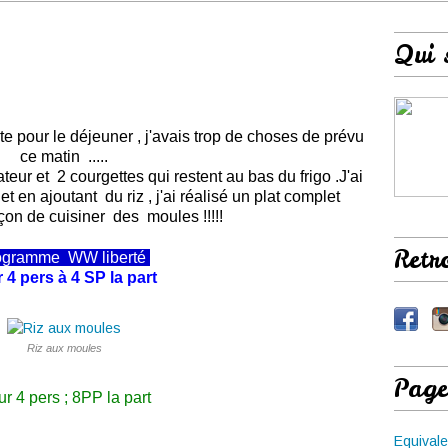
Qui 
ête pour le déjeuner , j'avais trop de choses de prévu
ce matin .....
ur et 2 courgettes qui restent au bas du frigo .J'ai
et en ajoutant du riz , j'ai réalisé un plat complet
çon de cuisiner des moules !!!!!
Retr
ogramme
WW
liberté
 4 pers à 4 SP la part
Riz aux moules
Page
r 4 pers ; 8PP la part
Equivale