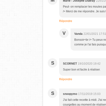
M
Marie - Josèphe Dubray
22/01/2
Peut- on remplacer les moules pa
/> Merci de me répondre. Je suis 
Répondre
V
Vanda
22/01/2021 17:5
Bonsoir<br /> Tu peux re
comme je l'ai fais puisq
S
SCORNET
19/10/2020 19:42
Super bon et facile à réaliser.
Répondre
S
snoopymo
17/11/2019 15:03
J'ai fait cette recette à midi. J'a
courgettes au moment de réaliser l