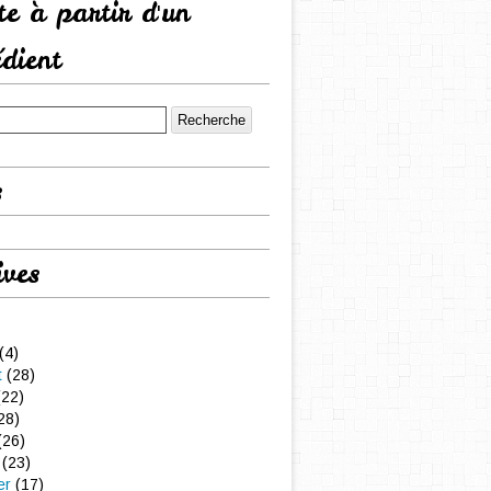
tte à partir d'un
édient
s
ives
(4)
t
(28)
22)
28)
(26)
(23)
er
(17)