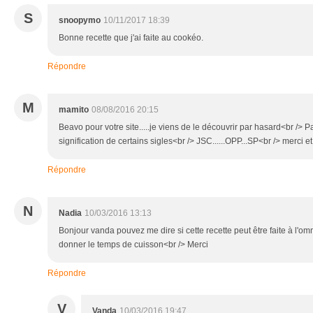
S
snoopymo
10/11/2017 18:39
Bonne recette que j'ai faite au cookéo.
Répondre
M
mamito
08/08/2016 20:15
Beavo pour votre site.....je viens de le découvrir par hasard<br /> P
signification de certains sigles<br /> JSC......OPP...SP<br /> merci 
Répondre
N
Nadia
10/03/2016 13:13
Bonjour vanda pouvez me dire si cette recette peut être faite à l'o
donner le temps de cuisson<br /> Merci
Répondre
V
Vanda
10/03/2016 19:47