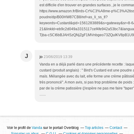
est difficile d'en trouver en grandes surfaces , je le co
https://www.amazon.fr/Birds-Cr%C3%A8me-p%C3%A2tis
poudre/dp/B00HW87CB8/ref=as_li_ss_tl?
keywords=Custard&qid=1561283889&s=gateway&sr=8-6
21&linkId=eb9c2d049a3315117cef4fe942a53bc7&langua
Tjba-cSCI6bBJAHSzQNjZgF1MVnbgeo73ZQuIKV8pB1U
J
jo
23/06/2019 13:39
Vanda en a déjà parlé dans une précédente recette : laque
custard (produit anglais) : " Bird's Custard est une poudre
maïs. Mélangée avec du lait, elle forme une crème pâtissi
très prononcé". A mon avis, si pas trop problème de poids
par de la crème patissière (j'espère ne pas me faire "taper
.......
Voir le profil de
Vanda
sur le portail Overblog
Top articles
Contact
Signaler un abus
C.G.U.
Cookies et données personnelles