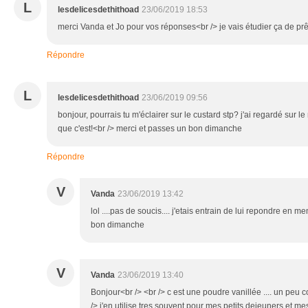
L
lesdelicesdethithoad
23/06/2019 18:53
merci Vanda et Jo pour vos réponses<br /> je vais étudier ça de prê
Répondre
L
lesdelicesdethithoad
23/06/2019 09:56
bonjour, pourrais tu m'éclairer sur le custard stp? j'ai regardé sur le
que c'est!<br /> merci et passes un bon dimanche
Répondre
V
Vanda
23/06/2019 13:42
lol ....pas de soucis.... j'etais entrain de lui repondre en m
bon dimanche
V
Vanda
23/06/2019 13:40
Bonjour<br /> <br /> c est une poudre vanillée .... un peu 
/> j'en utilise tres souvent pour mes petits dejeuners et m