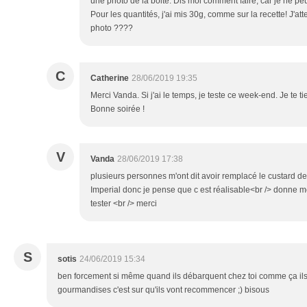
une photo de la boite. Dis moi comment faire, car je ne pe
Pour les quantités, j'ai mis 30g, comme sur la recette! J'att
photo ????
C
Catherine
28/06/2019 19:35
Merci Vanda. Si j'ai le temps, je teste ce week-end. Je te ti
Bonne soirée !
V
Vanda
28/06/2019 17:38
plusieurs personnes m'ont dit avoir remplacé le custard d
Imperial donc je pense que c est réalisable<br /> donne mo
tester <br /> merci
S
sotis
24/06/2019 15:34
ben forcement si même quand ils débarquent chez toi comme ça ils 
gourmandises c'est sur qu'ils vont recommencer ;) bisous