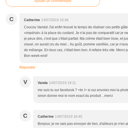
Ajouter un commentaire
C
Catherine
13/07/2019 16:46
Coucou Vanda! J'ai enfin trouvé le temps de réaliser ces petits gâtea
«impérial» à la place du custard. Je n'ai pas de comparatif car je 
je peux dire, c'est que c'était parfait. Ma crème était bien lisse, et 
visuel, on aurait cru du miel... Au goût, pomme vanillée, car je n'
de mélange. En tous cas, c'était bien bon. A refaire très vite. Merci
Bon week-end!
Répondre
V
Vanda
14/07/2019 19:11
me suis tu sur facebook ? <br /> si oui envoies moi la pho
sinon donne moi le nom exact du produit ...merci
C
Catherine
14/07/2019 18:40
Bonjour, je ne sais pas envoyer de lien, d'ailleurs je n'en a