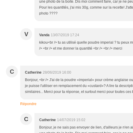
une photo de la boite. Dis moi comment faire, car je ne pe
Pour les quantités, j'ai mis 30g, comme sur la recette! J'att
photo ????
V
Vanda
13/07/2019 17:24
kikou<br /> tu as utilisé quelle poudre imperial ? tu peux m
/> <br /> et me donner la quantité <br /> <br /> merci
C
Catherine
28/06/2019 16:00
Bonjour, <br /> J'ai de la poudre «imperial» pour crème anglaise ou
je puisse l'utiliser en remplacement du «custard»? A lire ta descriptio
similaires... Merci pour ta réponse, et surtout merci pour toutes ce
Répondre
C
Catherine
14/07/2019 15:02
Bonjour, je ne sais pas envoyer de lien, d'ailleurs je n'en a