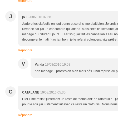
Répondre
J
jo
19/08/2016 07:38
J'adore les clafoutis en tout genre et celui-ci me plait bien. Je crois
l'avance car j'ai un concombre qui attend. Mais cette fin semaine, a
mariage qui "dure" 3 jours .. Hier soir, j'ai fait les cannellonis lieu noi
décongeler le matin) au jambon : je le referai volontiers, vite prêt et
Répondre
V
Vanda
19/08/2016 19:08
bon mariage ...profites en bien mais dès lundi reprise du p
C
CATALANE
19/08/2016 05:30
Hier il me restait justement un reste de "semblant" de ratatouille - j
pour le soir j'ai justement fait avec ce reste un clafoutis . Nous no
Répondre