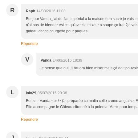
R
Raph
14/03/2016 11:08
Bonjour Vanda, j'ai du flan impérial a la maison non sucré je vais ten
n'ai pas de blender est ce qu'avec le mixeur a soupe ça irait?je vai
gateau choco courgette pour paques
Répondre
V
Vanda
14/03/2016 18:39
je pense que oui , il faudra bien mixer mais çà doit pouvoi
L
lolo29
05/07/2015 20:38
Bonsoir Vanda,<br /> j'ai préparée ce matin cette crème anglaise. El
Elle accompagne le Gâteau citronné à la polenta. Merci pour ton par
Répondre
J