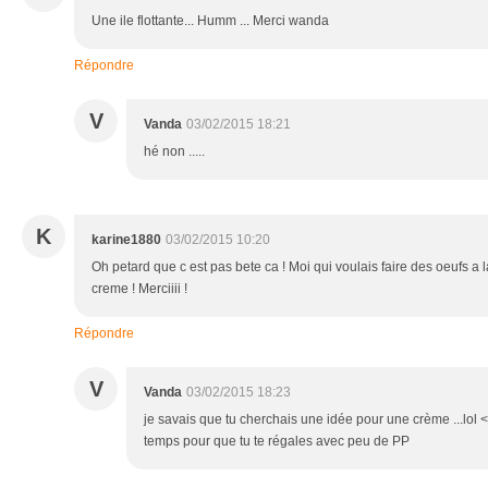
Une ile flottante... Humm ... Merci wanda
Répondre
V
Vanda
03/02/2015 18:21
hé non .....
K
karine1880
03/02/2015 10:20
Oh petard que c est pas bete ca ! Moi qui voulais faire des oeufs a 
creme ! Merciiii !
Répondre
V
Vanda
03/02/2015 18:23
je savais que tu cherchais une idée pour une crème ...lol <br
temps pour que tu te régales avec peu de PP