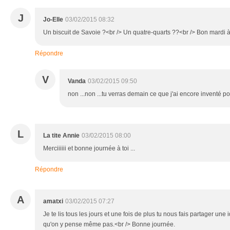
J
Jo-Elle
03/02/2015 08:32
Un biscuit de Savoie ?<br /> Un quatre-quarts ??<br /> Bon mardi à
Répondre
V
Vanda
03/02/2015 09:50
non ...non ...tu verras demain ce que j'ai encore inventé 
L
La tite Annie
03/02/2015 08:00
Merciiiiii et bonne journée à toi ...
Répondre
A
amatxi
03/02/2015 07:27
Je te lis tous les jours et une fois de plus tu nous fais partager une
qu'on y pense même pas.<br /> Bonne journée.