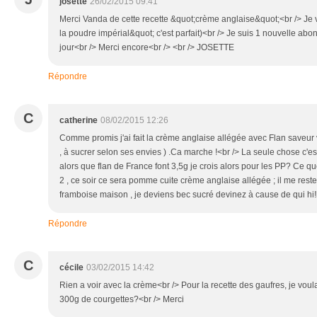
josette
26/02/2015 09:41
Merci Vanda de cette recette &quot;crème anglaise&quot;<br /> Je vie
la poudre impérial&quot; c'est parfait)<br /> Je suis 1 nouvelle ab
jour<br /> Merci encore<br /> <br /> JOSETTE
Répondre
C
catherine
08/02/2015 12:26
Comme promis j'ai fait la crème anglaise allégée avec Flan saveur 
, à sucrer selon ses envies ) .Ca marche !<br /> La seule chose c'e
alors que flan de France font 3,5g je crois alors pour les PP? Ce que 
2 , ce soir ce sera pomme cuite crème anglaise allégée ; il me reste 
framboise maison , je deviens bec sucré devinez à cause de qui hi
Répondre
C
cécile
03/02/2015 14:42
Rien a voir avec la crème<br /> Pour la recette des gaufres, je voul
300g de courgettes?<br /> Merci