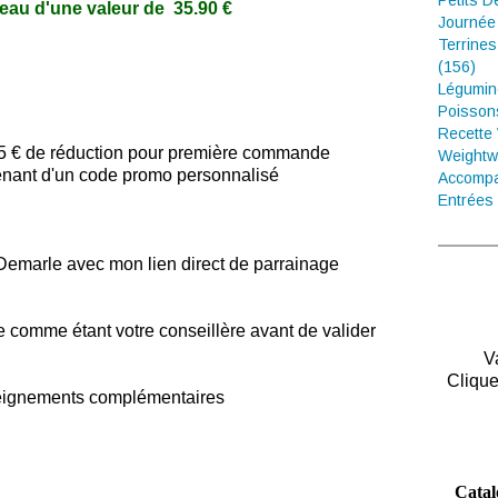
Petits D
deau d'une valeur de 35.90 €
Journée
Terrines
(156)
Légumin
Poisson
Recette
e 5 € de réduction pour première commande
Weightw
enant d'un code promo personnalisé
Accompa
Entrées 
Demarle avec mon lien direct de parrainage
iée comme étant votre conseillère avant de valider
V
Clique
nseignements complémentaires
Catal