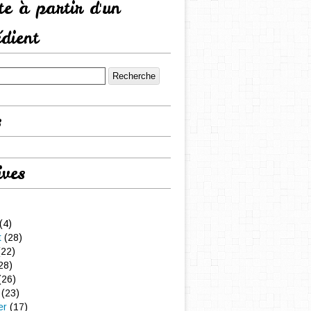
tte à partir d'un
édient
s
ives
(4)
t
(28)
22)
28)
(26)
(23)
er
(17)