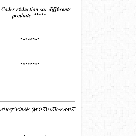
𝒅𝒆𝒔 𝒓é𝒅𝒖𝒄𝒕𝒊𝒐𝒏 𝒔𝒖𝒓 𝒅𝒊𝒇𝒇é𝒓𝒆𝒏𝒕𝒔
𝒑𝒓𝒐𝒅𝒖𝒊𝒕𝒔 *****
********
********
𝓷𝓮𝔃-𝓿𝓸𝓾𝓼 𝓰𝓻𝓪𝓽𝓾𝓲𝓽𝓮𝓶𝓮𝓷𝓽