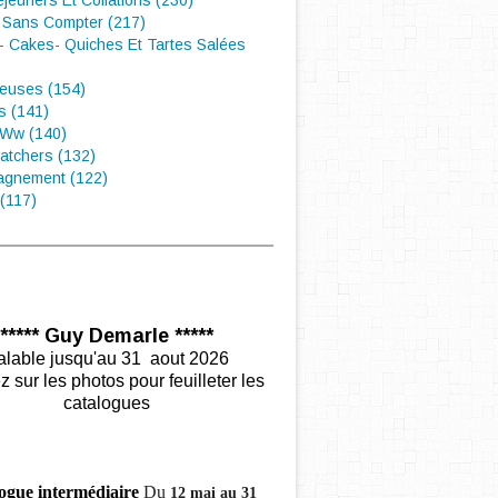
éjeuners Et Collations (230)
 Sans Compter (217)
- Cakes- Quiches Et Tartes Salées
euses (154)
s (141)
 Ww (140)
atchers (132)
gnement (122)
(117)
***** Guy Demarle *****
alable jusqu'au 31 aout 2026
z sur les photos pour feuilleter les
catalogues
ogue intermédiaire
Du
12 mai au 31