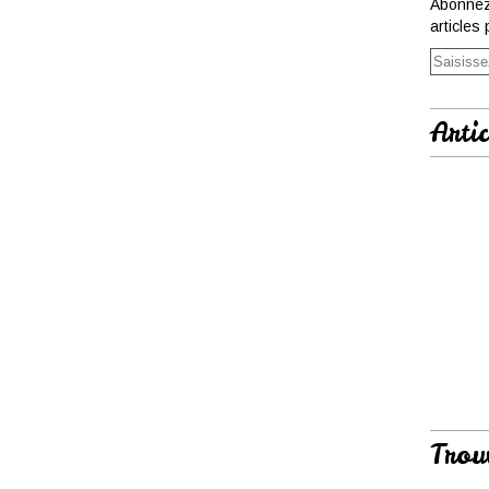
Abonnez
articles 
Artic
Trou