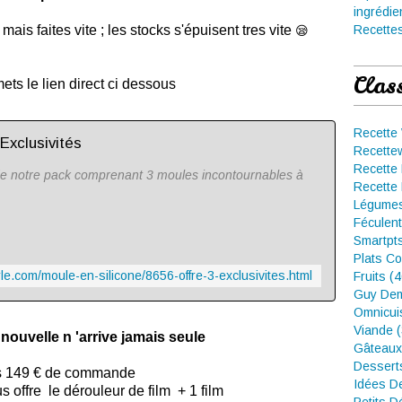
ingrédie
ais faites vite ; les stocks s'épuisent tres vite
Recettes
😪
Clas
ets le lien direct ci dessous
Recette
 Exclusivités
Recette
Recette 
z de notre pack comprenant 3 moules incontournables à
Recette 
Légumes
Féculent
Smartpt
Plats Co
le.com/moule-en-silicone/8656-offre-3-exclusivites.html
Fruits (
Guy Dem
Omnicui
Viande 
ouvelle n 'arrive jamais seule
Gâteaux
Dessert
 149 € de commande
Idées D
offre le dérouleur de film + 1 film