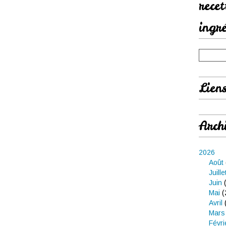
rece
ingr
Lien
Arch
2026
Août
Juille
Juin
(
Mai
(
Avril
Mars
Févri