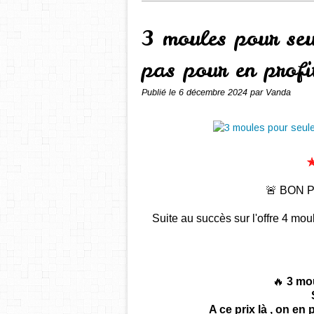
3 moules pour seu
pas pour en profi
Publié le
6 décembre 2024
par Vanda
🚨 BON P
Suite au succès sur l'offre 4 mo
🔥
3 mo
A ce prix là , on en