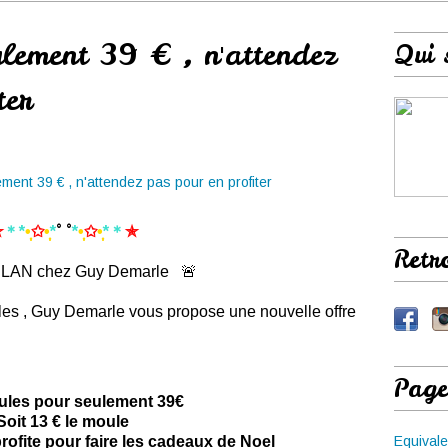
lement 39 € , n'attendez
Qui 
ter
✯
＊*
•̩̩͙
✩
•̩̩͙
*
˚ ˚
*
•̩̩͙
✩
•̩̩͙
*
＊
✯
Retr
LAN chez Guy Demarle 🚨
ules , Guy Demarle vous propose une nouvelle offre
Page
ules pour seulement 39€
Soit 13 € le moule
 profite pour faire les cadeaux de Noel
Equivale