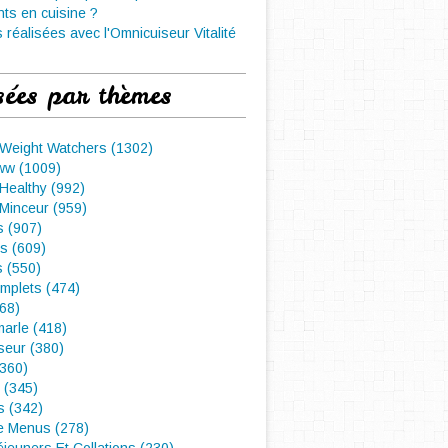
nts en cuisine ?
 réalisées avec l'Omnicuiseur Vitalité
sées par thèmes
 Weight Watchers (1302)
ww (1009)
Healthy (992)
Minceur (959)
 (907)
s (609)
s (550)
mplets (474)
468)
arle (418)
seur (380)
(360)
 (345)
s (342)
e Menus (278)