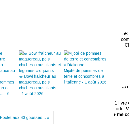
5€ 
com
Cl
Mijoté de pommes de
🥗 Bowl fraîcheur au
terre et concombres à
 pommes
maquereau, pois
l'italienne - 1 août 2026
on et
chiches croustillants...
*****
.. - 6
- 1 août 2026
1 livre
code
V
♦ me co
Poulet aux 40 gousses... »