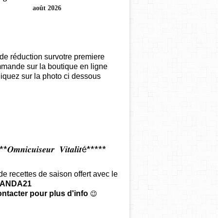
août 2026
de réduction survotre premiere
mande sur la boutique en ligne
iquez sur la photo ci dessous
𝑶𝒎𝒏𝒊𝒄𝒖𝒊𝒔𝒆𝒖𝒓 𝑽𝒊𝒕𝒂𝒍𝒊𝒕é*****
 de recettes de saison offert
avec le
ANDA21
ntacter pour plus d'info
😉