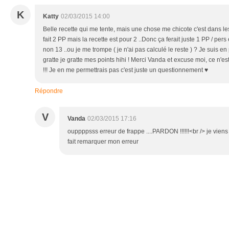
K
Katty
02/03/2015 14:00
Belle recette qui me tente, mais une chose me chicote c'est dans les
fait 2 PP mais la recette est pour 2 ..Donc ça ferait juste 1 PP / pers
non 13 ..ou je me trompe ( je n'ai pas calculé le reste ) ? Je suis e
gratte je gratte mes points hihi ! Merci Vanda et excuse moi, ce n'est
!!! Je en me permettrais pas c'est juste un questionnement ♥
Répondre
V
Vanda
02/03/2015 17:16
ouppppsss erreur de frappe ....PARDON !!!!!!<br /> je viens 
fait remarquer mon erreur