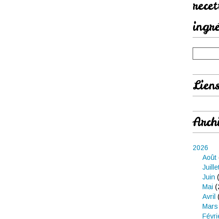
rece
ingr
Lien
Arch
2026
Août
Juille
Juin
(
Mai
(
Avril
Mars
Févri