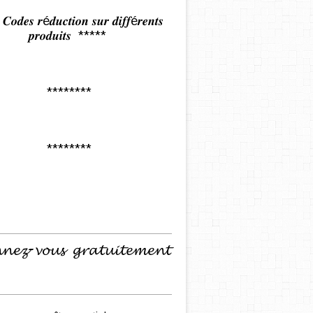
𝒅𝒆𝒔 𝒓é𝒅𝒖𝒄𝒕𝒊𝒐𝒏 𝒔𝒖𝒓 𝒅𝒊𝒇𝒇é𝒓𝒆𝒏𝒕𝒔
𝒑𝒓𝒐𝒅𝒖𝒊𝒕𝒔 *****
********
********
𝓷𝓮𝔃-𝓿𝓸𝓾𝓼 𝓰𝓻𝓪𝓽𝓾𝓲𝓽𝓮𝓶𝓮𝓷𝓽