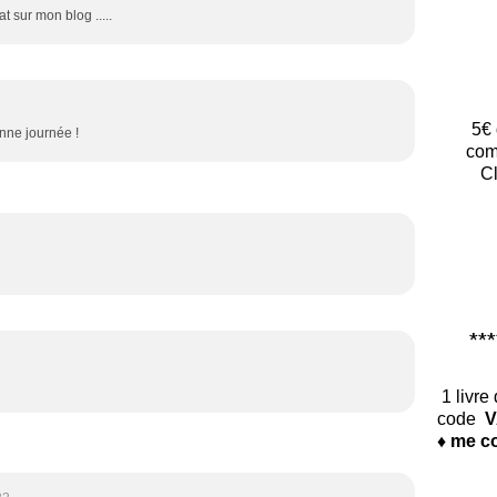
at sur mon blog .....
5€ 
onne journée !
com
Cl
1
*****
1 livre
code
V
♦ me co