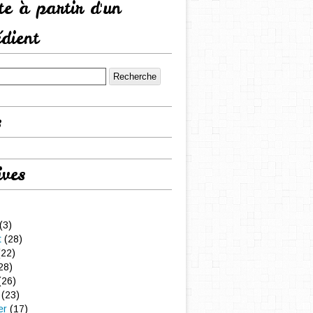
tte à partir d'un
édient
s
ives
(3)
t
(28)
22)
28)
(26)
(23)
er
(17)