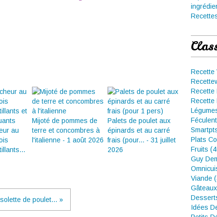
ingrédie
Recettes
Clas
Recette
Recette
Recette 
Recette 
Légumes
Féculent
Mijoté de pommes de
Palets de poulet aux
Smartpt
heur au
terre et concombres à
épinards et au carré
Plats Co
ois
l'italienne - 1 août 2026
frais (pour... - 31 juillet
Fruits (
llants...
2026
Guy Dem
Omnicui
Viande 
Gâteaux
Dessert
olette de poulet... »
Idées D