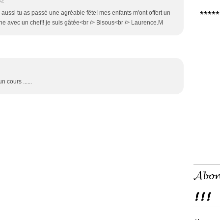
32
i aussi tu as passé une agréable fête! mes enfants m'ont offert un
***** 𝑪
ine avec un chef!! je suis gâtée<br /> Bisous<br /> Laurence.M
1
 cours ......
𝓐𝓫𝓸𝓷
!!!