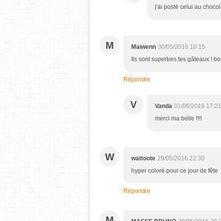
j'ai posté celui au chocol
M
Maiwenn
30/05/2016 10:15
Ils sont superbes tes gâteaux ! b
Répondre
V
Vanda
01/06/2016 17:2
merci ma belle !!!!
W
wattoote
29/05/2016 22:30
hyper coloré pour ce jour de fête
Répondre
M