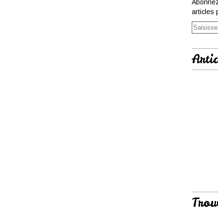
Abonnez
articles 
Artic
Trou