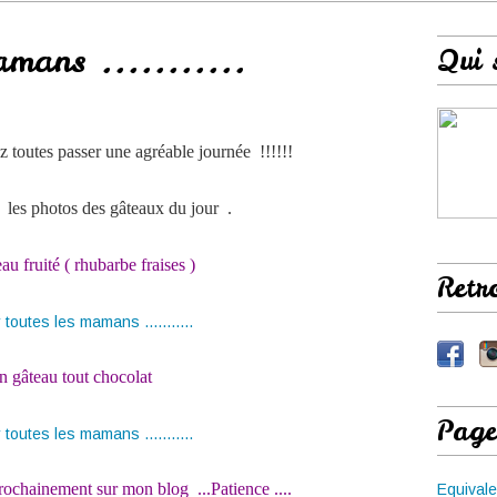
amans ...........
Qui 
z toutes passer une agréable journée !!!!!!
 les photos des gâteaux du jour .
au fruité ( rhubarbe fraises )
Retr
n gâteau tout chocolat
Page
rochainement sur mon blog ...Patience ....
Equivale