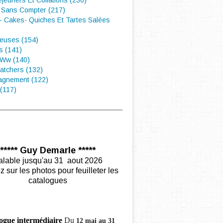
éjeuners Et Collations (230)
 Sans Compter (217)
- Cakes- Quiches Et Tartes Salées
euses (154)
s (141)
 Ww (140)
atchers (132)
gnement (122)
(117)
***** Guy Demarle *****
alable jusqu'au 31 aout 2026
z sur les photos pour feuilleter les
catalogues
ogue intermédiaire
Du
12 mai au 31