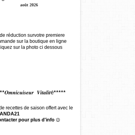
août 2026
de réduction survotre premiere
mande sur la boutique en ligne
iquez sur la photo ci dessous
𝑶𝒎𝒏𝒊𝒄𝒖𝒊𝒔𝒆𝒖𝒓 𝑽𝒊𝒕𝒂𝒍𝒊𝒕é*****
 de recettes de saison offert
avec le
ANDA21
ntacter pour plus d'info
😉