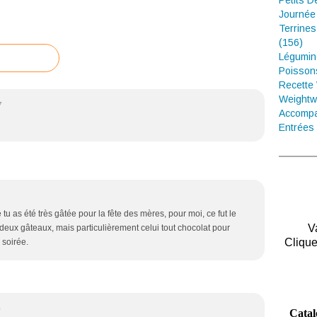
Petits D
Journée
Terrines
(156)
Légumin
Poisson
Recette
Weightw
7
Accompa
Entrées 
tu as été très gâtée pour la fête des mères, pour moi, ce fut le
V
 deux gâteaux, mais particulièrement celui tout chocolat pour
Clique
 soirée.
0
Catal