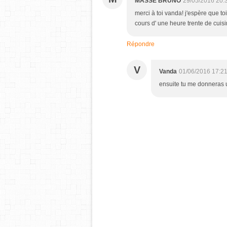
MASSE BRUNO
29/05/2016 20:
merci à toi vanda! j'espère que to
cours d' une heure trente de cuis
Répondre
V
Vanda
01/06/2016 17:2
ensuite tu me donneras un