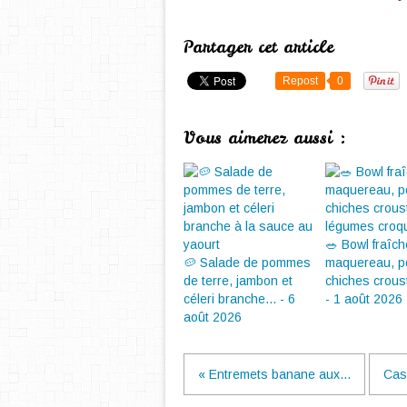
Partager cet article
Repost
0
Vous aimerez aussi :
🥗 Bowl fraîc
🥔 Salade de pommes
maquereau, p
de terre, jambon et
chiches crousti
céleri branche... - 6
- 1 août 2026
août 2026
« Entremets banane aux...
Cass