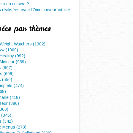
nts en cuisine ?
 réalisées avec l'Omnicuiseur Vitalité
sées par thèmes
 Weight Watchers (1302)
ww (1009)
Healthy (992)
Minceur (959)
 (907)
s (609)
s (550)
mplets (474)
468)
arle (418)
seur (380)
(360)
 (345)
s (342)
e Menus (278)