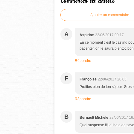
Commenter cet article
Ajouter un commentaire
A
Aspirine
23/06/2017 09:17
En ce moment c'est le casting pour
patienter, on le saura bientôt, b
Répondre
F
Françoise
22/06/2017 20:03
Profites bien de ton séjour .Gros
Répondre
B
Bernault Michèle
22/06/2017 16
Quel suspense !!!j ai hate de savo