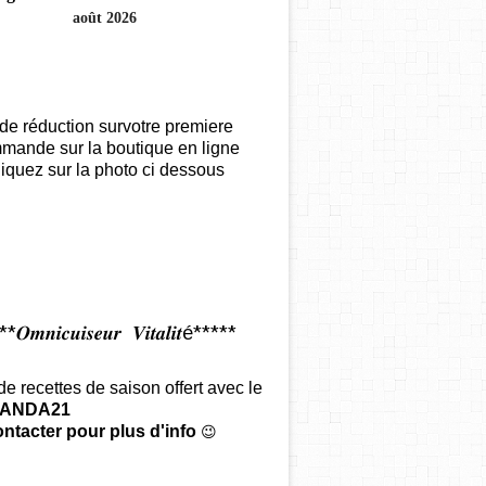
août 2026
de réduction survotre premiere
mande sur la boutique en ligne
iquez sur la photo ci dessous
𝑶𝒎𝒏𝒊𝒄𝒖𝒊𝒔𝒆𝒖𝒓 𝑽𝒊𝒕𝒂𝒍𝒊𝒕é*****
 de recettes de saison offert
avec le
ANDA21
ntacter pour plus d'info
😉