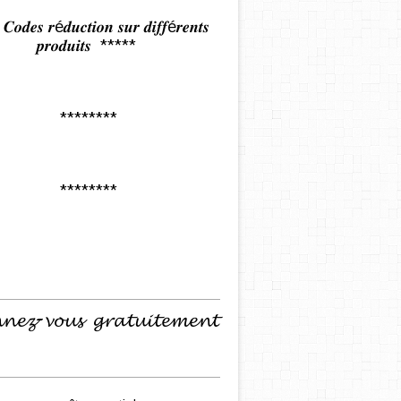
𝒅𝒆𝒔 𝒓é𝒅𝒖𝒄𝒕𝒊𝒐𝒏 𝒔𝒖𝒓 𝒅𝒊𝒇𝒇é𝒓𝒆𝒏𝒕𝒔
𝒑𝒓𝒐𝒅𝒖𝒊𝒕𝒔 *****
********
********
𝓷𝓮𝔃-𝓿𝓸𝓾𝓼 𝓰𝓻𝓪𝓽𝓾𝓲𝓽𝓮𝓶𝓮𝓷𝓽