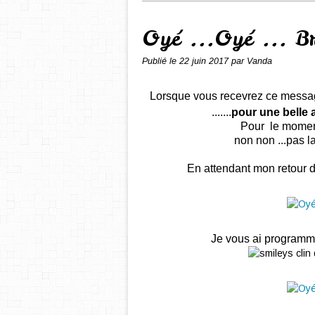
Oyé ...Oyé ... B
Publié le
22 juin 2017
par Vanda
Lorsque vous recevrez ce messag
.......
pour une bell
Pour le moment
non non ...pas la 
En attendant mon retour dan
Je vous ai program