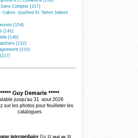
éjeuners Et Collations (230)
 Sans Compter (217)
- Cakes- Quiches Et Tartes Salées
euses (154)
s (141)
 Ww (140)
atchers (132)
gnement (122)
(117)
***** Guy Demarle *****
alable jusqu'au 31 aout 2026
z sur les photos pour feuilleter les
catalogues
ogue intermédiaire
Du
12 mai au 31