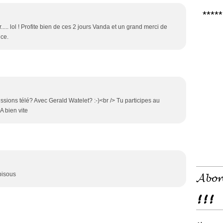
***** 𝑪
..... lol ! Profite bien de ces 2 jours Vanda et un grand merci de
ce.
ssions télé? Avec Gerald Watelet? :-)<br /> Tu participes au
A bien vite
𝓐𝓫𝓸𝓷
bisous
!!!