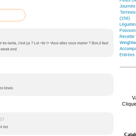
Petits D
Journée
Terrines
(156)
Légumin
Poisson
Recette
Weightw
 ko-lanta, c'est ça ? Lol <br /> Vous allez vous marier ? Bon,il faut
Accompa
on week end
Entrées 
ses bises
V
Clique
:17
ir biz
Catal