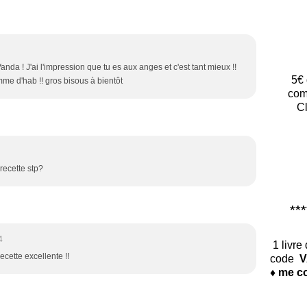
Vanda ! J'ai l'impression que tu es aux anges et c'est tant mieux !!
5€ 
me d'hab !! gros bisous à bientôt
com
Cl
recette stp?
*****
4
1 livre
ecette excellente !!
code
V
♦ me co