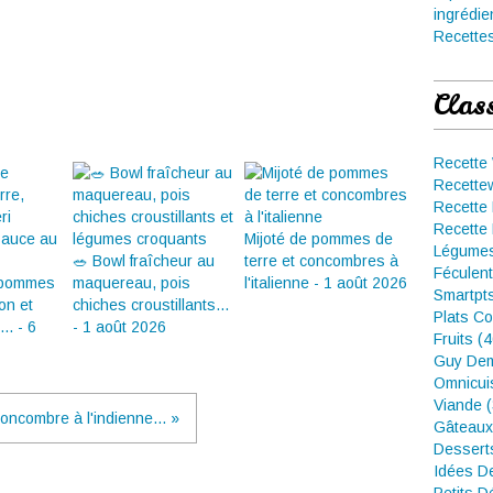
ingrédie
Recettes
Clas
Recette
Recette
Recette 
Recette 
Mijoté de pommes de
Légumes
🥗 Bowl fraîcheur au
terre et concombres à
Féculent
 pommes
maquereau, pois
l'italienne - 1 août 2026
Smartpt
on et
chiches croustillants...
Plats Co
.. - 6
- 1 août 2026
Fruits (
Guy Dem
Omnicui
Viande 
oncombre à l'indienne... »
Gâteaux
Dessert
Idées D