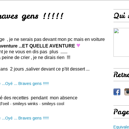
raves gens !!!!!
Qui 
e , je ne serais pas devant mon pc mais en voiture
♥
e aventure ...ET QUELLE AVENTURE
 je ne vous en dis pas plus ......
peine de crier , je ne dirais rien !!!
s 2 jours ,saliver devant ce p'tit dessert ...
Retr
mé des recettes pendant mon absence
Page
Equivale