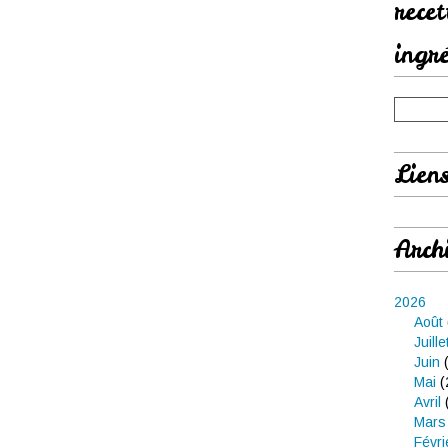
rece
ingr
Lien
Arch
2026
Août
Juille
Juin
(
Mai
(
Avril
Mars
Févri