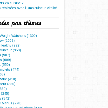
nts en cuisine ?
 réalisées avec l'Omnicuiseur Vitalité
sées par thèmes
 Weight Watchers (1302)
ww (1009)
Healthy (992)
Minceur (959)
 (907)
s (609)
s (550)
mplets (474)
468)
arle (418)
seur (380)
(360)
 (345)
s (342)
e Menus (278)