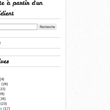
tte à partir d'un
édient
s
ives
(4)
t
(28)
22)
28)
(26)
(23)
er
(17)