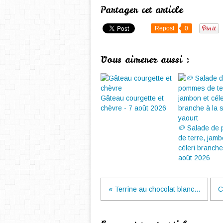
Partager cet article
Repost
0
Vous aimerez aussi :
Gâteau courgette et
chèvre - 7 août 2026
🥔 Salade de
de terre, jamb
céleri branche.
août 2026
« Terrine au chocolat blanc...
C