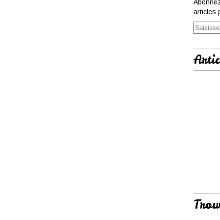
Abonnez
articles 
Artic
Trou