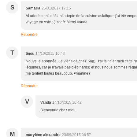
S
Samaria
26/01/2017 17:15
Ai adoré ce plat ! étant adepte de la cuisine asiatique, j'ai été em
voyage en Asie :-) <br /> Merci Vanda
Répondre
T
tinou
14/10/2015 10:43
Nouvelle abonnée, (je viens de chez Sag). J'ai fait hier midi cette r
légumes, car je n'avais pas d'épinards) et nous nous sommes régalés
me tentent toutes beaucoup. ♥martine♥
Répondre
V
Vanda
14/10/2015 16:42
Bienvenue chez moi .
M
marylène alexandre
23/09/2015 08:57