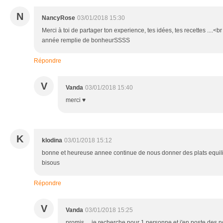
N
NancyRose
03/01/2018 15:30
Merci à toi de partager ton experience, tes idées, tes recettes ....<b
année remplie de bonheurSSSS
Répondre
V
Vanda
03/01/2018 15:40
merci ♥
K
klodina
03/01/2018 15:12
bonne et heureuse annee continue de nous donner des plats equil
bisous
Répondre
V
Vanda
03/01/2018 15:25
promis ....je recherche pour 1 personne et j'en poste des 