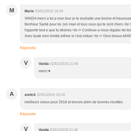
M
Marie
02/01/2018 18:28
VANDA merci a toi,a mon tour je te souhaite une bonne et heureus
Bonheur Santé pour toi ,ton mari et tous ceux qui te sont chers.<br
t'apporte tout e que tu désires.<br /> Continue a nous régaler de tes
Avec toute mon Amitié,même si c'est virtuel.<br /> Gros bisous.MAR
Répondre
V
Vanda
02/01/2018 21:40
merci ♥
A
annick
02/01/2018 18:24
meilleurs voeux pour 2018 et encore plein de bonnes recettes
Répondre
V
Vanda
02/01/2018 21:40