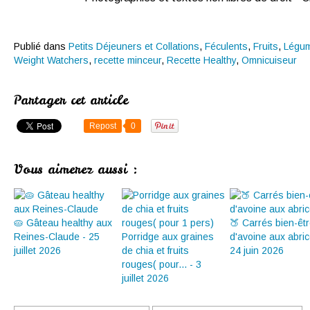
Publié dans
Petits Déjeuners et Collations
,
Féculents
,
Fruits
,
Légu
Weight Watchers
,
recette minceur
,
Recette Healthy
,
Omnicuiseur
Partager cet article
Repost
0
Vous aimerez aussi :
🥧 Gâteau healthy aux
🍑 Carrés bien-êt
Reines-Claude - 25
Porridge aux graines
d'avoine aux abric
juillet 2026
de chia et fruits
24 juin 2026
rouges( pour... - 3
juillet 2026