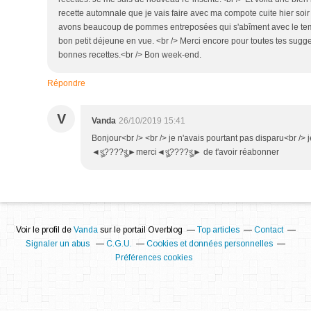
recette automnale que je vais faire avec ma compote cuite hier so
avons beaucoup de pommes entreposées qui s'abîment avec le temp
bon petit déjeune en vue. <br /> Merci encore pour toutes tes sugge
bonnes recettes.<br /> Bon week-end.
Répondre
V
Vanda
26/10/2019 15:41
Bonjour<br /> <br /> je n'avais pourtant pas disparu<br /> 
◄থৣ????থৣ►merci◄থৣ????থৣ► de t'avoir réabonner
Voir le profil de
Vanda
sur le portail Overblog
Top articles
Contact
Signaler un abus
C.G.U.
Cookies et données personnelles
Préférences cookies