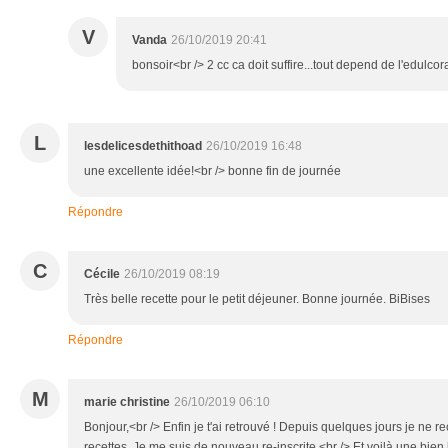
V
Vanda
26/10/2019 20:41
bonsoir<br /> 2 cc ca doit suffire...tout depend de l'edulcora
L
lesdelicesdethithoad
26/10/2019 16:48
une excellente idée!<br /> bonne fin de journée
Répondre
C
Cécile
26/10/2019 08:19
Très belle recette pour le petit déjeuner. Bonne journée. BiBises
Répondre
M
marie christine
26/10/2019 06:10
Bonjour,<br /> Enfin je t'ai retrouvé ! Depuis quelques jours je ne 
recettes. Je me suis de nouveau re-inscrite.<br /> Et voilà une bien 