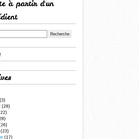
tte à partir d'un
édient
s
ives
(3)
t
(28)
22)
28)
(26)
(23)
er
(17)