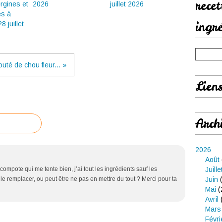
rece
rgines et
2026
juillet 2026
es à
ingr
28 juillet
outé de chou fleur... »
Lien
Arch
2026
Août
compote qui me tente bien, j’ai tout les ingrédients sauf les
Juille
e le remplacer, ou peut être ne pas en mettre du tout ? Merci pour ta
Juin
(
Mai
(
Avril
Mars
Févri