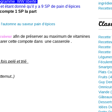
ogramme
WW
liberté
ingrédie
 et étant donné qu'il y a 9 SP de pain d’épices
Recettes
 compte 1 SP la part
Clas
cuiseur
afin de préserver au maximum de vitamines
Recette
arer cette compote dans une casserole .
Recette
Recette 
Recette 
Légumes
fois pelé et trié
Féculent
Smartpt
Plats Co
tternut..)
Fruits (
Guy Dem
Omnicui
Viande 
Gâteaux
Dessert
Idées D