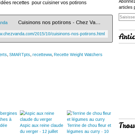
Abonnez
idées recettes pour cuisiner vos potirons
articles 
Cuisinons nos potirons - Chez Vanda
ww.chezvanda.com/2015/10/cuisinons-nos-potirons.html
Artic
erts
,
SMARTpts
,
recetteww
,
Recette Weight Watchers
Trou
Aspic aux reine claude
Terrine de chou fleur et
du verger - 12 juillet
légumes au curry - 10