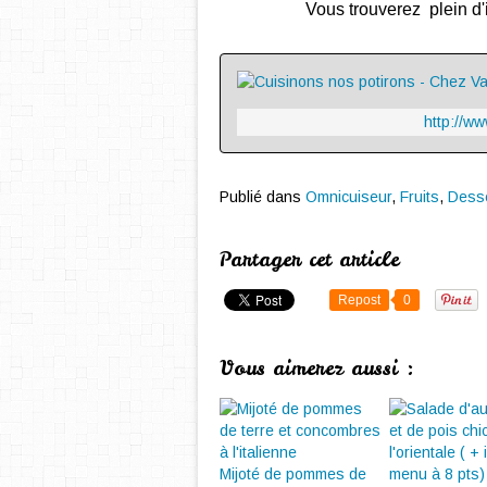
Vous trouverez plein d'
http://w
Publié dans
Omnicuiseur
,
Fruits
,
Dess
Partager cet article
Repost
0
Vous aimerez aussi :
Mijoté de pommes de