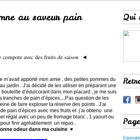
omne au saveur pain
Qui 
 compote avec des fruits de saison
◄
Retr
ue m'avait apporté mon amie , des petites pommes du
 jardin . J'ai décidé de les utiliser en préparant une
bouteille d’édulcorant dans mon placard , je me suis
s tranches de pain d’épices....Pas question de les
ine de faire exploser la réserve des points . J'ai
e pain d'épices avec mes fruits et j'ai obtenu une
l régal avec un peu de fromage blanc , 1 yaourt ou
Page
pour finir agréablement un repas .
e bonne odeur dans ma cuisine ♥
Equivale