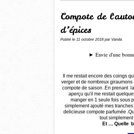
Compote de l'aut
d’épices
Publié le
11 octobre 2018
par Vanda
►
Envie d'une bonne
Il me restait encore des coings q
verger et de nombreux giraumons au
compote de saison .En prenant la 
aperçu qu'il me restait quelque
manger en 1 seule fois sous pe
simplement ajouté mes tranches d
delicieuse compote parfumée .Que
tout simplement 
Et .... Quell