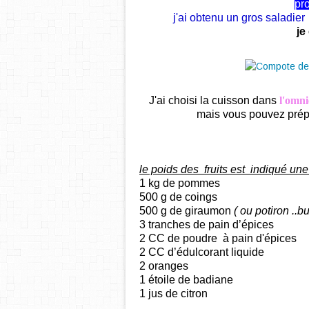
pr
j'ai obtenu un gros saladier
je
J'ai choisi la cuisson dans
l'omni
mais vous pouvez prép
le poids des fruits est indiqué une 
1 kg de
pommes
500 g de
coings
500 g
de giraumon
( ou
potiron
..bu
3 tranches de pain d’épices
2 CC de poudre à
pain d'épices
2 CC d’édulcorant liquide
2 oranges
1 étoile de badiane
1 jus de citron