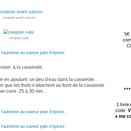
compote avant cuisson
5€ 
compote cuite
com
Cl
sson à la casserole
te en ajoutant un peu d'eau dans la casserole .
 que les fruits n'attachent au fond de la casserole .
*****
ser cuire 25 à 30 min .
1 livre
code
V
♦ me co