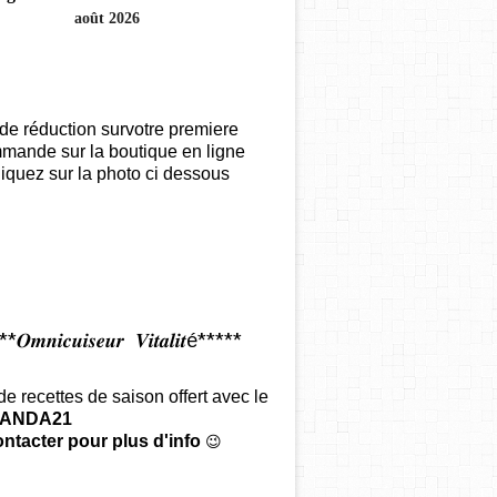
août 2026
de réduction survotre premiere
mande sur la boutique en ligne
iquez sur la photo ci dessous
𝑶𝒎𝒏𝒊𝒄𝒖𝒊𝒔𝒆𝒖𝒓 𝑽𝒊𝒕𝒂𝒍𝒊𝒕é*****
 de recettes de saison offert
avec le
ANDA21
ntacter pour plus d'info
😉