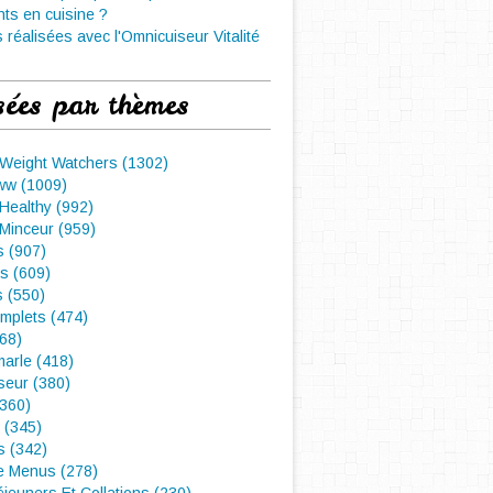
nts en cuisine ?
 réalisées avec l'Omnicuiseur Vitalité
sées par thèmes
 Weight Watchers (1302)
ww (1009)
Healthy (992)
Minceur (959)
 (907)
s (609)
s (550)
mplets (474)
468)
arle (418)
seur (380)
(360)
 (345)
s (342)
e Menus (278)