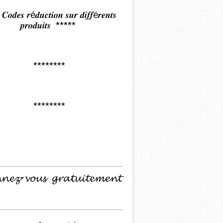
𝒅𝒆𝒔 𝒓é𝒅𝒖𝒄𝒕𝒊𝒐𝒏 𝒔𝒖𝒓 𝒅𝒊𝒇𝒇é𝒓𝒆𝒏𝒕𝒔
𝒑𝒓𝒐𝒅𝒖𝒊𝒕𝒔 *****
********
********
𝓷𝓮𝔃-𝓿𝓸𝓾𝓼 𝓰𝓻𝓪𝓽𝓾𝓲𝓽𝓮𝓶𝓮𝓷𝓽