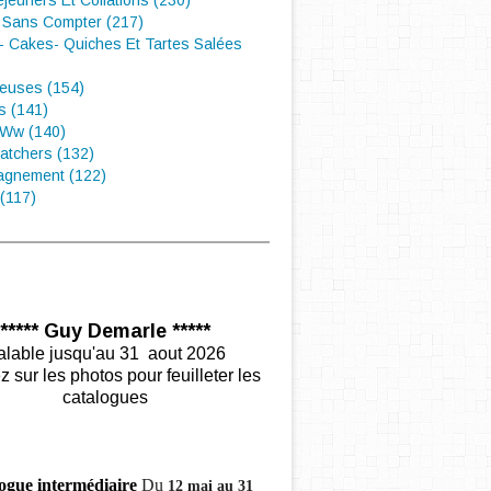
éjeuners Et Collations (230)
 Sans Compter (217)
- Cakes- Quiches Et Tartes Salées
euses (154)
s (141)
 Ww (140)
atchers (132)
gnement (122)
(117)
***** Guy Demarle *****
alable jusqu'au 31 aout 2026
z sur les photos pour feuilleter les
catalogues
ogue intermédiaire
Du
12 mai au 31