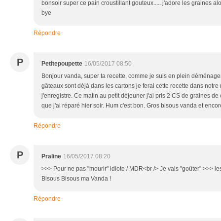
bonsoir super ce pain croustillant gouteux..... j'adore les graines al
bye
Répondre
P
Petitepoupette
16/05/2017 08:50
Bonjour vanda, super ta recette, comme je suis en plein déménag
gâteaux sont déjà dans les cartons je ferai cette recette dans notr
j'enregistre. Ce matin au petit déjeuner j'ai pris 2 CS de graines de
que j'ai réparé hier soir. Hum c'est bon. Gros bisous vanda et encor
Répondre
P
Praline
16/05/2017 08:20
>>> Pour ne pas "mourir" idiote / MDR<br /> Je vais "goûter" >>> les
Bisous Bisous ma Vanda !
Répondre