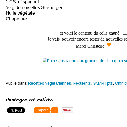
1 CS d'ispaghul
50 g de noisettes Seeberger
Huile végétale
Chapelure
et voici le contenu du colis gagné ....
Je vais pouvoir encore tester de nouvelles re
♥
Merci Christelle
Publié dans
Recettes végétariennes
,
Féculents
,
SMARTpts
,
Omnic
Partager cet article
Repost
0