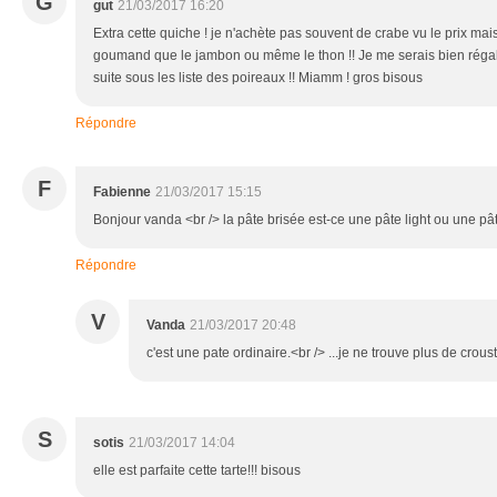
G
gut
21/03/2017 16:20
Extra cette quiche ! je n'achète pas souvent de crabe vu le prix mai
goumand que le jambon ou même le thon !! Je me serais bien régalé
suite sous les liste des poireaux !! Miamm ! gros bisous
Répondre
F
Fabienne
21/03/2017 15:15
Bonjour vanda <br /> la pâte brisée est-ce une pâte light ou une pâ
Répondre
V
Vanda
21/03/2017 20:48
c'est une pate ordinaire.<br /> ...je ne trouve plus de crous
S
sotis
21/03/2017 14:04
elle est parfaite cette tarte!!! bisous