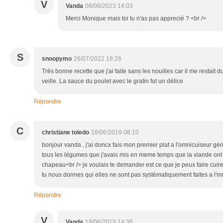
V
Vanda
08/08/2023 14:03
Merci Monique mais toi tu n'as pas apprecié ? <br />
S
snoopymo
26/07/2022 18:26
Très bonne recette que j'ai faite sans les nouilles car il me restait d
veille. La sauce du poulet avec le gratin fut un délice.
Répondre
C
christiane toledo
18/06/2019 08:10
bonjour vanda , j'ai doncx fais mon premier plat a l'omnicuiseur gén
tous les légumes que j'avais mis en meme temps que la viande ont cu
chapeau<br /> je voulais te demander est ce que je peux faire cuire
tu nous donnes qui elles ne sont pas systématiquement faites a l'm
Répondre
V
Vanda
18/06/2019 14:36