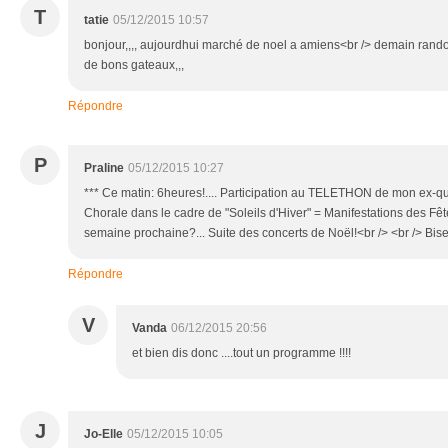
T
tatie
05/12/2015 10:57
bonjour,,,, aujourdhui marché de noel a amiens<br /> demain rando
de bons gateaux,,,
Répondre
P
Praline
05/12/2015 10:27
*** Ce matin: 6heures!.... Participation au TELETHON de mon ex-quar
Chorale dans le cadre de "Soleils d'Hiver" = Manifestations des Fête
semaine prochaine?... Suite des concerts de Noël!<br /> <br /> Bise
Répondre
V
Vanda
06/12/2015 20:56
et bien dis donc ....tout un programme !!!!
J
Jo-Elle
05/12/2015 10:05