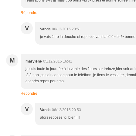
réalisations WW !!! mais trop bons <br /> bises et bonne soirée !!! 
Répondre
V
Vanda
06/12/2015 20:51
je vais faire la douche et repos devant la télé <br /> bonne
M
marylene
05/12/2015 16:41
je suis toute la journée à la vente des fleurs sur trélazé,hier soir a
téléthon ,ce soir concert pour le téléthon ,je tiens le vestiaire ,dem
et après repos pour moi
Répondre
V
Vanda
06/12/2015 20:53
alors reposes toi bien !!!!