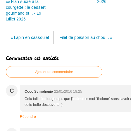
🥒 Flan sucré à la
2026
courgette ; le dessert
gourmand et... - 19
juillet 2026
« Lapin en cassoulet
Filet de poisson au chou... »
Commenter cet article
Ajouter un commentaire
C
Coco Symphonie
22/01/2016 18:25
Cela fait bien longtemps que j'entend ce mot "fiadone" sans savoir 
cette belle découverte :)
Répondre