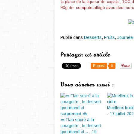
la place de la liqueur de cassis , 1CC 
90g de compote allégé avec des mor
Publié dans
Desserts
,
Fruits
,
Journée
Partager cet article
Repost
0
Vous aimerez aussi :
Moelleux fruit
- 17 juillet 20
🥒 Flan sucré à la
courgette ; le dessert
gourmand et... - 19