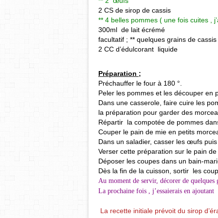
** 2 œufs
2 CS de sirop de cassis
** 4 belles pommes ( une fois cuites ,
300ml de lait écrémé
facultatif ; ** quelques grains de cassis
2 CC d’édulcorant liquide
Préparation ;
Préchauffer le four à 180 °.
Peler les pommes et les découper en pe
Dans une casserole, faire cuire les po
la préparation pour garder des morcea
Répartir la compotée de pommes dans
Couper le pain de mie en petits morcea
Dans un saladier, casser les œufs puis le
Verser cette préparation sur le pain d
Déposer les coupes dans un bain-mari
Dès la fin de la cuisson, sortir les coup
Au moment de servir, décorer de quelques g
La prochaine fois , j’essaierais en ajoutant
La recette initiale prévoit du sirop d