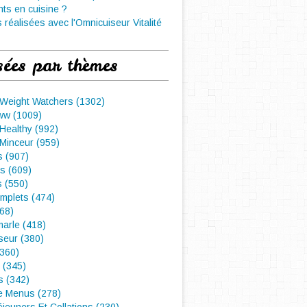
nts en cuisine ?
 réalisées avec l'Omnicuiseur Vitalité
sées par thèmes
 Weight Watchers (1302)
ww (1009)
Healthy (992)
Minceur (959)
 (907)
s (609)
s (550)
mplets (474)
468)
arle (418)
seur (380)
(360)
 (345)
s (342)
e Menus (278)