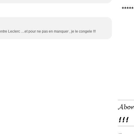
***** 𝑪
tre Leclerc ....et pour ne pas en manquer , je le congele !!!
𝓐𝓫𝓸𝓷
!!!