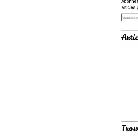
Abonnez
articles 
Artic
Trou