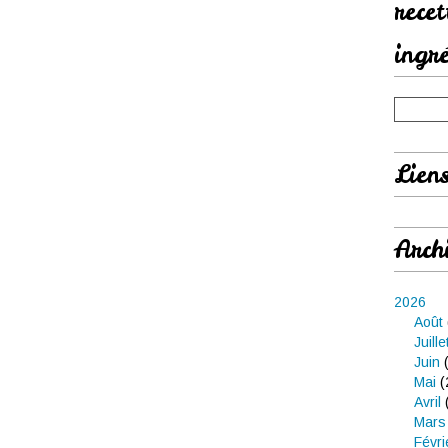
rece
ingr
Lien
Arch
2026
Août
Juille
Juin
(
Mai
(
Avril
Mars
Févri