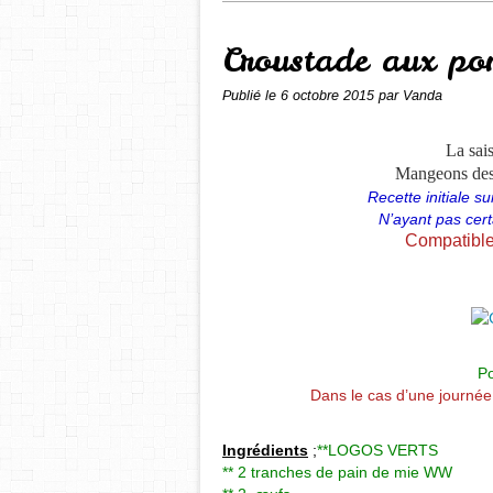
Croustade aux p
Publié le
6 octobre 2015
par Vanda
La sa
Mangeons des f
Recette initiale s
N’ayant pas certa
Compatible
Po
Dans le cas d’une journé
Ingrédients
;
**LOGOS VERTS
** 2 tranches de pain de mie WW