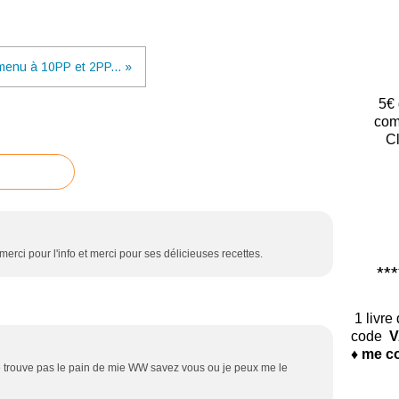
menu à 10PP et 2PP... »
5€ 
com
Cl
merci pour l'info et merci pour ses délicieuses recettes.
*****
1 livre
code
V
♦ me co
 trouve pas le pain de mie WW savez vous ou je peux me le