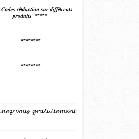
𝒅𝒆𝒔 𝒓é𝒅𝒖𝒄𝒕𝒊𝒐𝒏 𝒔𝒖𝒓 𝒅𝒊𝒇𝒇é𝒓𝒆𝒏𝒕𝒔
𝒑𝒓𝒐𝒅𝒖𝒊𝒕𝒔 *****
********
********
𝓷𝓮𝔃-𝓿𝓸𝓾𝓼 𝓰𝓻𝓪𝓽𝓾𝓲𝓽𝓮𝓶𝓮𝓷𝓽