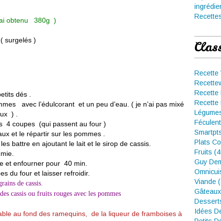
ingrédie
Recettes
 j’ai obtenu 380g )
 ( surgelés )
Clas
Recette
Recette
Recette 
tits dés .
Recette 
mmes avec l’édulcorant et un peu d’eau. ( je n’ai pas mixé
Légumes
ux ) .
Féculent
 4 coupes (qui passent au four )
Smartpt
ux et le répartir sur les pommes .
Plats Co
s battre en ajoutant le lait et le sirop de cassis.
Fruits (
e mie.
Guy Dem
e et enfourner pour 40 min.
Omnicui
es du four et laisser refroidir.
Viande 
rains de cassis.
Gâteaux
 des cassis ou fruits rouges avec les pommes
Dessert
Idées D
’érable au fond des ramequins, de la liqueur de framboises à