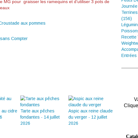
Petits D
de MG pour graisser les ramequins et d’utiliser 3 pots de
Journée
ceaux
Terrines
(156)
Légumin
Poisson
Recette
 sans Compter
Weightw
Accompa
Entrées 
V
Clique
é au cidre
Tarte aux pêches
Aspic aux reine claude
26
fondantes - 14 juillet
du verger - 12 juillet
2026
2026
Catal