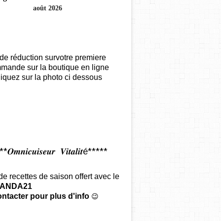
août 2026
de réduction survotre premiere
mande sur la boutique en ligne
iquez sur la photo ci dessous
𝑶𝒎𝒏𝒊𝒄𝒖𝒊𝒔𝒆𝒖𝒓 𝑽𝒊𝒕𝒂𝒍𝒊𝒕é*****
 de recettes de saison offert
avec le
ANDA21
ntacter pour plus d'info
😉