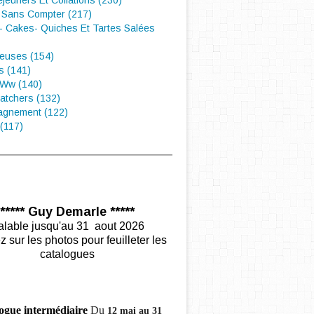
éjeuners Et Collations (230)
 Sans Compter (217)
- Cakes- Quiches Et Tartes Salées
euses (154)
s (141)
 Ww (140)
atchers (132)
gnement (122)
(117)
***** Guy Demarle *****
alable jusqu'au 31 aout 2026
z sur les photos pour feuilleter les
catalogues
ogue intermédiaire
Du
12 mai au 31