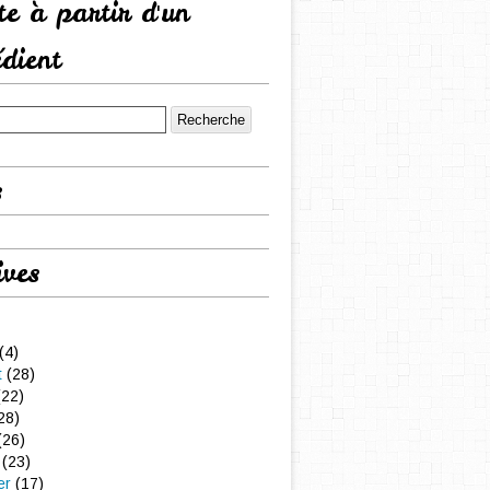
tte à partir d'un
édient
s
ives
(4)
t
(28)
22)
28)
(26)
(23)
er
(17)