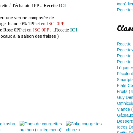
ingrédie
ette à l'échalote 1PP ...Recette
ICI
Recettes
ert une verrine composée de
age blanc 0% 1PP et
en JSC 0PP
Clas
e Rose
0PP et
en JSC 0PP
....Recette
ICI
bocaux à la saison des fraises )
Recette
Recette
Recette 
Recette 
Légumes
Féculent
Smartpt
Plats Co
Fruits (
Guy Dem
Omnicui
Viande 
Gâteaux
Dessert
Idées D