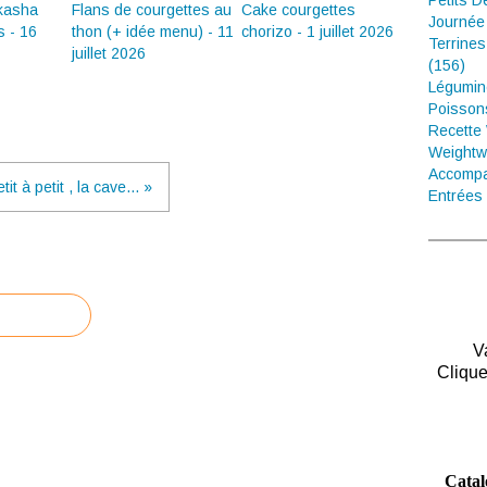
Petits D
 kasha
Flans de courgettes au
Cake courgettes
Journée
s - 16
thon (+ idée menu) - 11
chorizo - 1 juillet 2026
Terrines
juillet 2026
(156)
Légumin
Poisson
Recette
Weightw
Accompa
tit à petit , la cave... »
Entrées 
V
Clique
Catal