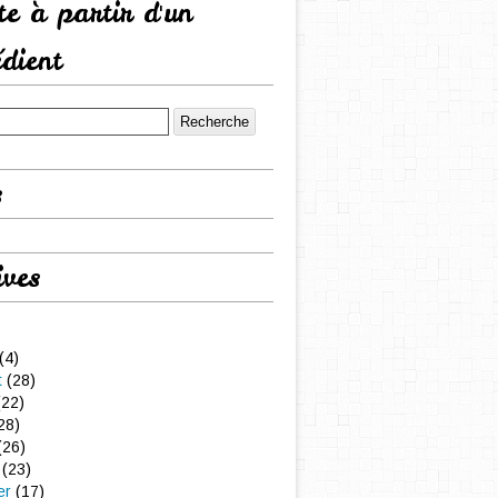
tte à partir d'un
édient
s
ives
(4)
t
(28)
22)
28)
(26)
(23)
er
(17)