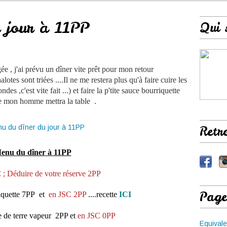
 jour à 11PP
Qui 
ée , j'ai prévu un dîner vite prêt pour mon retour
alotes sont triées ....Il ne me restera plus qu'à faire cuire les
s ,c'est vite fait ...) et faire la p'tite sauce bourriquette
e mon homme mettra la table .
Retr
enu du dîner à 11PP
 ; Déduire de votre réserve 2PP
Page
iquette 7PP et
en JSC 2PP
....recette
ICI
de terre vapeur 2PP et
en JSC 0PP
Equivale