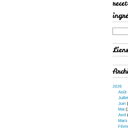
rece
ingr
Lien
Arch
2026
Août
Juille
Juin
(
Mai
(
Avril
Mars
Févri