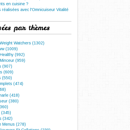
nts en cuisine ?
 réalisées avec l'Omnicuiseur Vitalité
sées par thèmes
 Weight Watchers (1302)
ww (1009)
Healthy (992)
Minceur (959)
 (907)
s (609)
s (550)
mplets (474)
468)
arle (418)
seur (380)
(360)
 (345)
s (342)
e Menus (278)