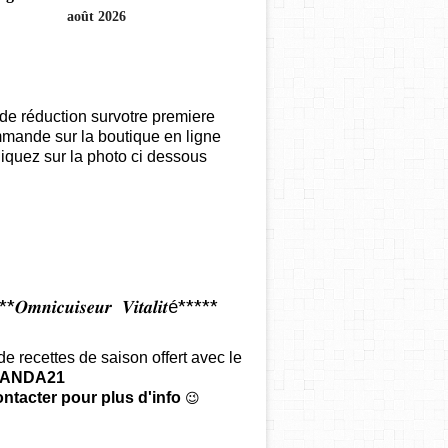
août 2026
de réduction survotre premiere
mande sur la boutique en ligne
iquez sur la photo ci dessous
𝑶𝒎𝒏𝒊𝒄𝒖𝒊𝒔𝒆𝒖𝒓 𝑽𝒊𝒕𝒂𝒍𝒊𝒕é*****
 de recettes de saison offert
avec le
ANDA21
ntacter pour plus d'info
😉