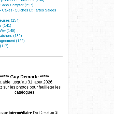
éjeuners Et Collations (230)
 Sans Compter (217)
- Cakes- Quiches Et Tartes Salées
euses (154)
s (141)
 Ww (140)
atchers (132)
gnement (122)
(117)
***** Guy Demarle *****
alable jusqu'au 31 aout 2026
z sur les photos pour feuilleter les
catalogues
ogue intermédiaire
Du
12 mai au 31