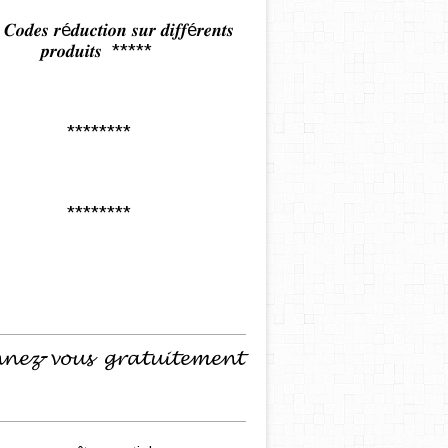
𝒅𝒆𝒔 𝒓é𝒅𝒖𝒄𝒕𝒊𝒐𝒏 𝒔𝒖𝒓 𝒅𝒊𝒇𝒇é𝒓𝒆𝒏𝒕𝒔
𝒑𝒓𝒐𝒅𝒖𝒊𝒕𝒔 *****
********
********
𝓷𝓮𝔃-𝓿𝓸𝓾𝓼 𝓰𝓻𝓪𝓽𝓾𝓲𝓽𝓮𝓶𝓮𝓷𝓽