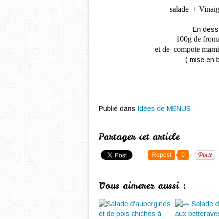
salade + Vinaigr
En dess
100g de from
et de compote mami
( mise en 
Publié dans
Idées de MENUS
Partager cet article
Repost
0
Vous aimerez aussi :