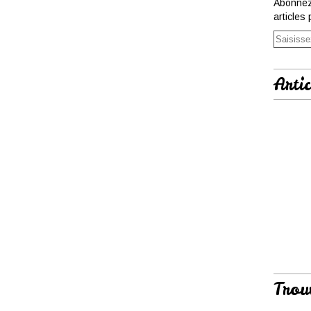
Abonnez
articles 
Artic
Trou