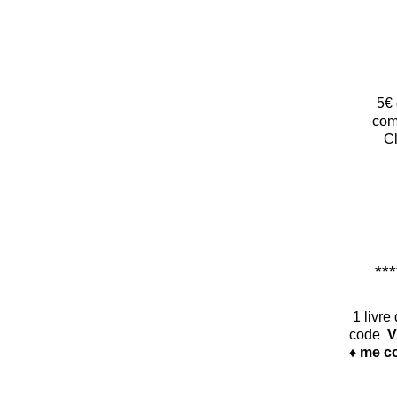
5€ 
com
Cl
*****
1 livre
code
V
♦ me co