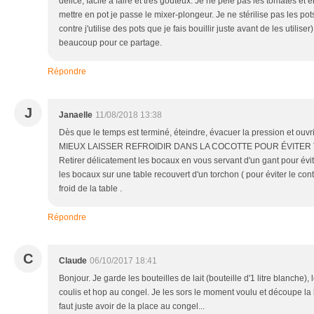
délice, facile à faire et très goûteux. Je ne pèle pas les tomates et 
mettre en pot je passe le mixer-plongeur. Je ne stérilise pas les pot
contre j'utilise des pots que je fais bouillir juste avant de les utiliser)
beaucoup pour ce partage.
Répondre
J
Janaelle
11/08/2018 13:38
Dès que le temps est terminé, éteindre, évacuer la pression et ouvri
MIEUX LAISSER REFROIDIR DANS LA COCOTTE POUR ÉVITER 
Retirer délicatement les bocaux en vous servant d'un gant pour évi
les bocaux sur une table recouvert d'un torchon ( pour éviter le con
froid de la table .
Répondre
C
Claude
06/10/2017 18:41
Bonjour. Je garde les bouteilles de lait (bouteille d'1 litre blanche), 
coulis et hop au congel. Je les sors le moment voulu et découpe la bo
faut juste avoir de la place au congel...