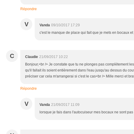
Répondre
V
Vanda
09/10/2017 17:29
c'est le manque de place qui fait que je mets en bocaux et j
C
Claudie
21/09/2017 10:22
Bonjour,<br /> Je constate que tu ne plonges pas complètement les
qu'il fallait ils soient entièrement dans l'eau jusqu'au dessus du co
préciser car cela m'arrangerai si c'est le cas<br /> Mille merci et b
Répondre
V
Vanda
21/09/2017 11:09
lorsque je fais dans l'autocuiseur mes bocaux ne sont pas c