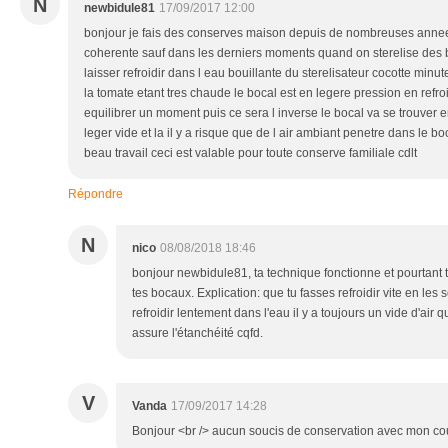
N
newbidule81
17/09/2017 12:00
bonjour je fais des conserves maison depuis de nombreuses annees c
coherente sauf dans les derniers moments quand on sterelise des 
laisser refroidir dans l eau bouillante du sterelisateur cocotte minu
la tomate etant tres chaude le bocal est en legere pression en refro
equilibrer un moment puis ce sera l inverse le bocal va se trouver 
leger vide et la il y a risque que de l air ambiant penetre dans le 
beau travail ceci est valable pour toute conserve familiale cdlt
Répondre
N
nico
08/08/2018 18:46
bonjour newbidule81, ta technique fonctionne et pourtant t
tes bocaux. Explication: que tu fasses refroidir vite en les s
refroidir lentement dans l'eau il y a toujours un vide d'air 
assure l'étanchéité cqfd.
V
Vanda
17/09/2017 14:28
Bonjour <br /> aucun soucis de conservation avec mon coul