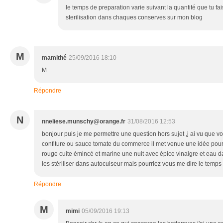
le temps de preparation varie suivant la quantité que tu fais
sterilisation dans chaques conserves sur mon blog
M
mamithé
25/09/2016 18:10
M
Répondre
N
nneliese.munschy@orange.fr
31/08/2016 12:53
bonjour puis je me permettre une question hors sujet ,j ai vu que v
confiture ou sauce tomate du commerce il met venue une idée pourr
rouge cuite émincé et marine une nuit avec épice vinaigre et eau
les stériliser dans autocuiseur mais pourriez vous me dire le temps 
Répondre
M
mimi
05/09/2016 19:13