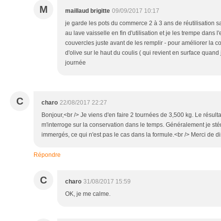
M
maillaud brigitte
09/09/2017 10:17
je garde les pots du commerce 2 à 3 ans de réutilisation sa
au lave vaisselle en fin d'utilisation et je les trempe dans l
couvercles juste avant de les remplir - pour améliorer la con
d'olive sur le haut du coulis ( qui revient en surface quand
journée
C
charo
22/08/2017 22:27
Bonjour,<br /> Je viens d'en faire 2 tournées de 3,500 kg. Le résulta
m'interroge sur la conservation dans le temps. Généralement je st
immergés, ce qui n'est pas le cas dans la formule.<br /> Merci de d
Répondre
C
charo
31/08/2017 15:59
OK, je me calme.