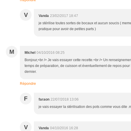
Répondre
V
Vanda
23/02/2017 18:47
je stérilise toutes sortes de bocaux et aucun soucis ( mem
pratique pour avoir de petites parts )
M
Michel
04/10/2016 08:25
Bonjour,<br /> Je vais essayer cette recette.<br /> Un renseignement
temps de préparation, de cuisson et éventuellement de repos pour l
dernier.
Répondre
F
faraon
22/07/2018 13:06
je vais essayer la stérilisation des pots comme vous dite .m
V
Vanda
04/10/2016 16:28