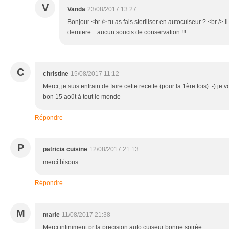
V
Vanda
23/08/2017 13:27
Bonjour <br /> tu as fais steriliser en autocuiseur ? <br /> 
derniere ...aucun soucis de conservation !!!
C
christine
15/08/2017 11:12
Merci, je suis entrain de faire cette recette (pour la 1ère fois) :-) je vo
bon 15 août à tout le monde
Répondre
P
patricia cuisine
12/08/2017 21:13
merci bisous
Répondre
M
marie
11/08/2017 21:38
Merci infiniment pr la precision auto cuiseur bonne soirée